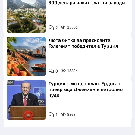
300 декара чакат златни заводи
2
33861
Люта битка за прасковите.
Големият победител е Турция
0
15824
Турция с мощен план. Ердоган
превръща Джейхан в петролно
чудо
1
8368