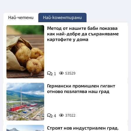
Най-четени
Най-коментирани
Метод от нашите баби показва
как най-добре да съхраняваме
картофите у дома
Снимка:
1
53529
Пиксабей
Германски промишлен гигант
отново позлатява наш град
4
37022
Строят нов индустриален град.