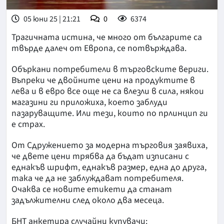
05 юни 25 | 21:21
0
6374
Трагичната истина, че много от българите са
твърде далеч от Европа, се потвърждава.
Объркани потребители в търговските вериги.
Въпреки че двойните цени на продуктите в
лева и в евро все още не са влезли в сила, някои
магазини ги приложиха, което заблуди
пазаруващите. Или тези, които по прлинцип ги
е страх.
От Сдружението за модерна търговия заявиха,
че двете цени трябва да бъдат изписани с
еднакъв шрифт, еднакъв размер, една до друга,
така че да не заблуждават потребителя.
Очаква се новите етикети да станат
задължителни след около два месеца.
БНТ анкетира случайни купувачи: