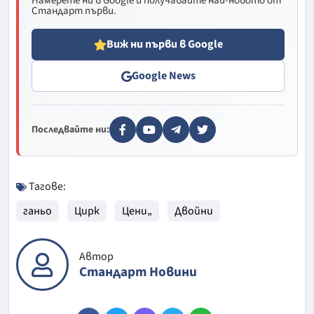
Намерете ни в Google и получавайте най-новото от
Стандарт първи.
Виж ни първи в Google
Google News
Последвайте ни:
Тагове:
ганьо
Цирк
Цени„
Двойни
Автор
Стандарт Новини