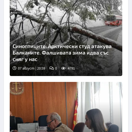
Синоптиците: Арктически студ атакува
Балканите. Фалшивата зима идва със
сняг у нас
07 август | 20:59
0
4781