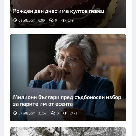
Рожден ден днес има култов певец
08 август | 6:00
0
149
Милиони българи пред съдбоносен избор
за парите им от есента
07 август | 21:57
0
2473