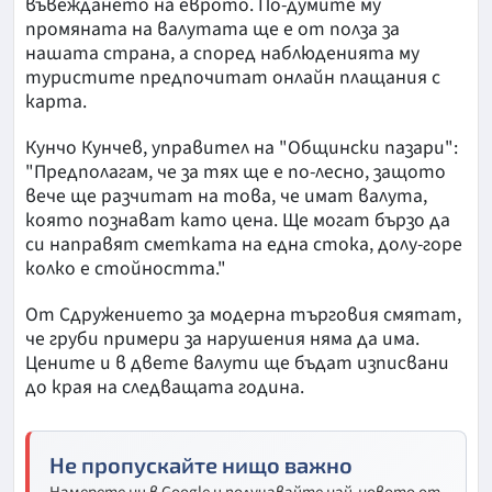
въвеждането на еврото. По-думите му
промяната на валутата ще е от полза за
нашата страна, а според наблюденията му
туристите предпочитат онлайн плащания с
карта.
Кунчо Кунчев, управител на "Общински пазари":
"Предполагам, че за тях ще е по-лесно, защото
вече ще разчитат на това, че имат валута,
която познават като цена. Ще могат бързо да
си направят сметката на една стока, долу-горе
колко е стойността."
От Сдружението за модерна търговия смятат,
че груби примери за нарушения няма да има.
Цените и в двете валути ще бъдат изписвани
до края на следващата година.
Не пропускайте нищо важно