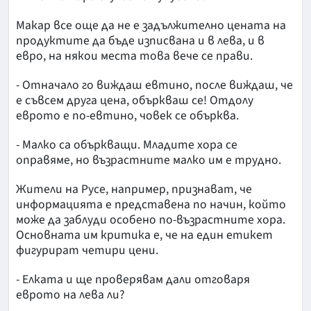
Макар все още да не е задължително цената на
продуктите да бъде изписвана и в лева, и в
евро, на някои места това вече се прави.
- Отначало го виждаш евтино, после виждаш, че
е съвсем друга цена, объркваш се! Отдолу
еврото е по-евтино, човек се обърква.
- Малко са объркващи. Младите хора се
оправяме, но възрастните малко им е трудно.
Жители на Русе, например, признават, че
информацията е представена по начин, който
може да заблуди особено по-възрастните хора.
Основната им критика е, че на един етикет
фигурират четири цени.
- Елката и ще проверявам дали отговаря
еврото на лева ли?