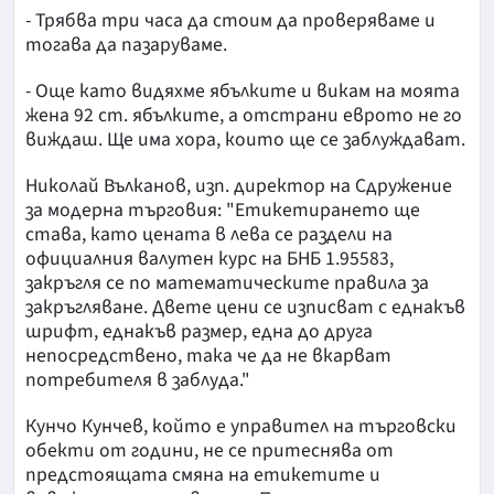
- Трябва три часа да стоим да проверяваме и
тогава да пазаруваме.
- Още като видяхме ябълките и викам на моята
жена 92 ст. ябълките, а отстрани еврото не го
виждаш. Ще има хора, които ще се заблуждават.
Николай Вълканов, изп. директор на Сдружение
за модерна търговия: "Етикетирането ще
става, като цената в лева се раздели на
официалния валутен курс на БНБ 1.95583,
закръгля се по математическите правила за
закръгляване. Двете цени се изписват с еднакъв
шрифт, еднакъв размер, една до друга
непосредствено, така че да не вкарват
потребителя в заблуда."
Кунчо Кунчев, който е управител на търговски
обекти от години, не се притеснява от
предстоящата смяна на етикетите и