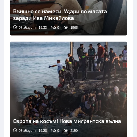
Външно се намеси. Удари по масата
заради Ива Михайлова
07 август | 19:33
0
1966
Европа на косъм! Нова мигрантска вълна
07 август | 19:28
0
2190
Снимка: Асошиейтед прес