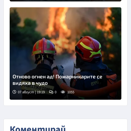
Отново огнен ад! Пожарникарите се
видяха в чудо
07 август | 19:19
0
1055
Снимка: АП/БТА
Коментирай