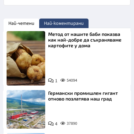
Най-четени
Най-коментирани
Метод от нашите баби показва
как най-добре да съхраняваме
картофите у дома
Снимка:
1
54094
Пиксабей
Германски промишлен гигант
отново позлатява наш град
4
37890