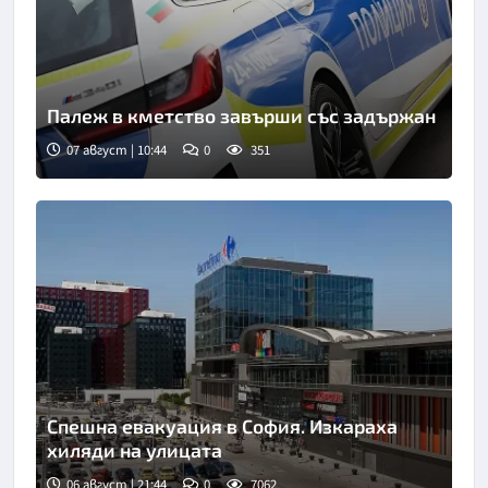
Палеж в кметство завърши със задържан
07 август | 10:44
0
351
Снимка: БТА
Спешна евакуация в София. Изкараха
хиляди на улицата
06 август | 21:44
0
7062