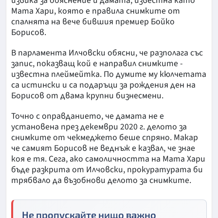
извика за обяснение и дамата, известна като
Мата Хари, която е правила снимките от
спалнята на вече бившия премиер Бойко
Борисов.
В парламента Илчовски обясни, че разполага със
запис, показващ кой е направил снимките -
известна плеймейтка. По думите му кюлчетата
са истински и са подаръци за рождения ден на
Борисов от двама крупни бизнесмени.
Точно с оправданието, че дамата не е
установена през декември 2020 г. делото за
снимките от чекмеджето беше спряно. Макар
че самият Борисов не веднъж е казвал, че знае
коя е тя. Сега, ако самоличността на Мата Хари
бъде разкрита от Илчовски, прокуратурата би
трябвало да възобнови делото за снимките.
Не пропускайте нищо важно