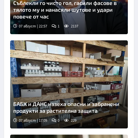
Съблекли го чисто гол, гасили фасове в
тялото му и нанасяли шутове и удари
повече от час
07 август | 22:57
1
2137
БАБХ и ДАНС иззеха опасни и забранени
продукти за растителна защита
07 август | 17:09
0
229