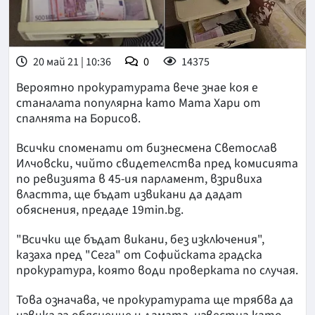
20 май 21 | 10:36
0
14375
Вероятно прокуратурата вече знае коя е
станалата популярна като Мата Хари от
спалнята на Борисов.
Всички споменати от бизнесмена Светослав
Илчовски, чийто свидетелства пред комисията
по ревизията в 45-ия парламент, взривиха
властта, ще бъдат извикани да дадат
обяснения, предаде 19min.bg.
"Всички ще бъдат викани, без изключения",
казаха пред "Сега" от Софийската градска
прокуратура, която води проверката по случая.
Това означава, че прокуратурата ще трябва да