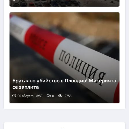
Брутално убийство в Пловдив! Мисерията
се заплита
06 август | 8:50
0
2755
Снимка: goggle