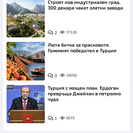
Строят нов индустриален град.
300 декара чакат златни заводи
2
37128
Люта битка за прасковите.
Големият победител е Турция
0
18058
Турция с мощен план. Ердоган
превръща Джейхан в петролно
чудо
1
9679