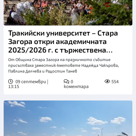
Тракийски университет – Стара
Загора откри академичната
2025/2026 г. с тържествена
церемония и празнична програма
От Община Стара Загора на празничното събитие
присъстваха заместник-кметовете Надежда Чакърова,
Павлина Делчева и Радостин Танев
09 септември |
0
554
13:15
коментара