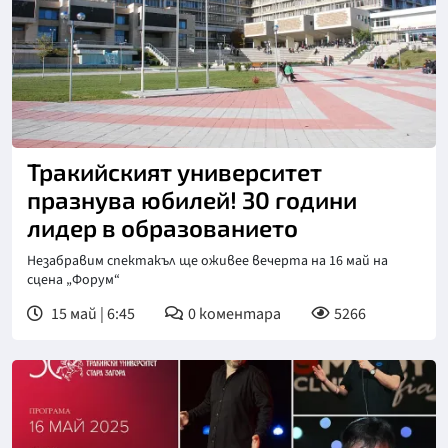
Тракийският университет
празнува юбилей! 30 години
лидер в образованието
Незабравим спектакъл ще оживее вечерта на 16 май на
сцена „Форум“
15 май | 6:45
0
коментара
5266