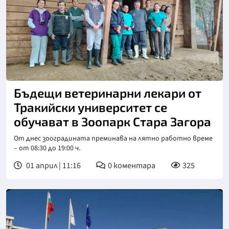
Бъдещи ветеринарни лекари от
Тракийски университет се
обучават в Зоопарк Стара Загора
От днес зооградината преминава на лятно работно време
– от 08:30 до 19:00 ч.
01 април | 11:16
0
коментара
325