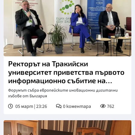
Ректорът на Тракийски
университет приветства първото
информационно събитие на
дигиталните иновационни
Форумът събра европейските иновационни дигитални
хъбове
хъбове от България
05 март | 23:26
0
коментара
762