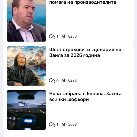
помага на производителите
1
8288
Снимка: бТВ
Шест страховити сценария на
Ванга за 2026 година
0
6273
Нова забрана в Европа. Засяга
всички шофьори
1
5068