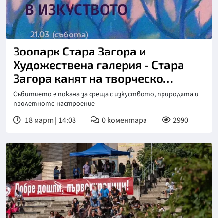
Зоопарк Стара Загора и
Художествена галерия - Стара
Загора канят на творческо
събитие за пролетта
Събитието е покана за среща с изкуството, природата и
пролетното настроение
18 март | 14:08
0
коментара
2990