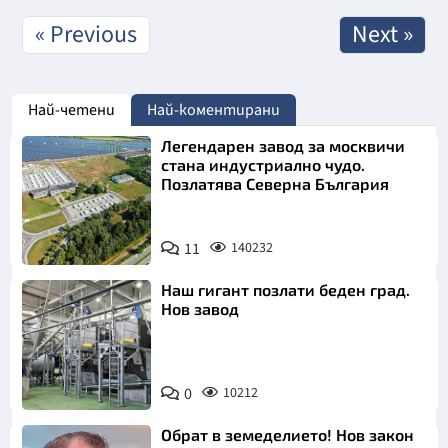
« Previous
Next »
Най-четени
Най-коментирани
Легендарен завод за москвичи
стана индустриално чудо.
Позлатява Северна България
11
140232
Наш гигант позлати беден град.
Нов завод
0
10212
Обрат в земеделието! Нов закон