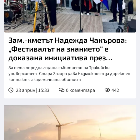
Зам.-кметът Надежда Чакърова:
„Фестивалът на знанието“ е
доказана инициатива през
годините и дава добавена
За пета поредна година събитието на Тракийски
стойност
университет- Стара Загора дава възможност за директен
контакт с академичната общност
28 април | 15:33
0
коментара
442