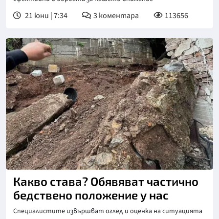
21 юни | 7:34
3
коментара
113656
Снимка: Община Перник
Какво става? Обявяват частично
бедствено положение у нас
Специалистите извършват оглед и оценка на ситуацията