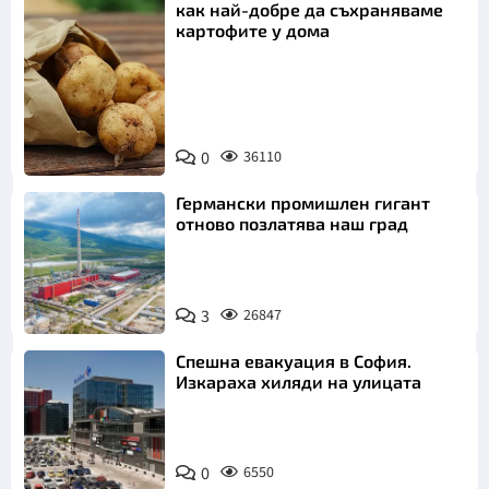
как най-добре да съхраняваме
картофите у дома
Снимка:
0
36110
Пиксабей
Германски промишлен гигант
отново позлатява наш град
3
26847
Спешна евакуация в София.
Изкараха хиляди на улицата
0
6550