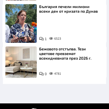
България печели милиони
всеки ден от кризата по Дунав
1
6523
Снимка: БТА
Бежовото отстъпва. Тези
цветове превземат
всекидневната през 2026 г.
0
4781