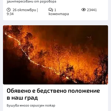
заинтересовани от разговора
26 октомври |
1
23441
9:34
коментара
Обявено е бедствено положение
в наш град
Бушува много сериозен пожар