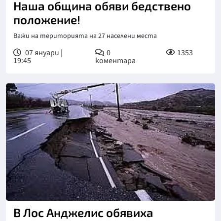
Наша община обяви бедствено
положение!
Важи на територията на 27 населени места
07 януари |
0
1353
19:45
коментара
В Лос Анджелис обявиха