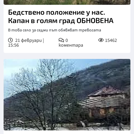
Снимка: БНР
Бедствено положение у нас.
Капан в голям град ОБНОВЕНА
В това село за седми път обявяват тревогата
21 февруари |
0
15462
15:56
коментара