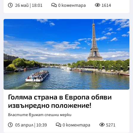
26 май | 18:01
0
коментара
1614
Голяма страна в Европа обяви
извънредно положение!
Властите взимат спешни мерки
05 април | 10:39
0
коментара
5271