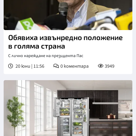
Обявиха извънредно положение
в голяма страна
С лично нареждане на президента Пас
20 юни | 11:56
0
коментара
3949