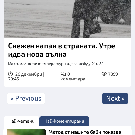
Снежен капан в страната. Утре
идва нова вълна
Максималните температури ще са между 0° и 5°
26 декември |
0
7899
20:45
коментара
« Previous
Next »
Най-четени
Най-коментирани
Метод от нашите баби показва