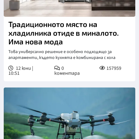
Традиционното място на
хладилника отиде в миналото.
Има нова мода
Това универсално решение е особено подходящо за
апартаменти, където кухнята е комбинирана с хола
12 юни |
0
157959
10:51
коментара