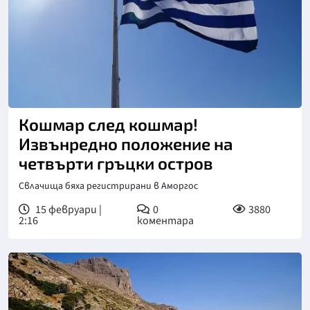
Кошмар след кошмар!
Извънредно положение на
четвърти гръцки остров
Свлачища бяха регистрирани в Аморгос
15 февруари |
0
3880
2:16
коментара