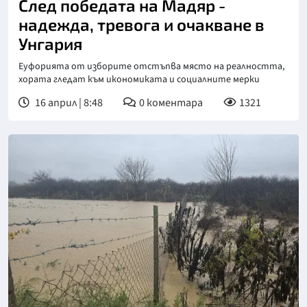
След победата на Мадяр -
надежда, тревога и очакване в
Унгария
Еуфорията от изборите отстъпва място на реалността,
хората гледат към икономиката и социалните мерки
16 април | 8:48
0
коментара
1321