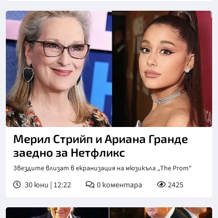
Мерил Стрийп и Ариана Гранде
заедно за Нетфликс
Звездите влизат в екранизация на мюзикъла „The Prom“
30 юни | 12:22
0
коментара
2425