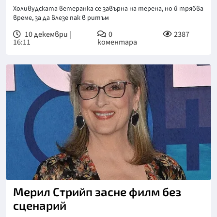
Холивудската ветеранка се завърна на терена, но й трябва
време, за да влезе пак в ритъм
10 декември |
0
2387
16:11
коментара
Мерил Стрийп засне филм без
сценарий