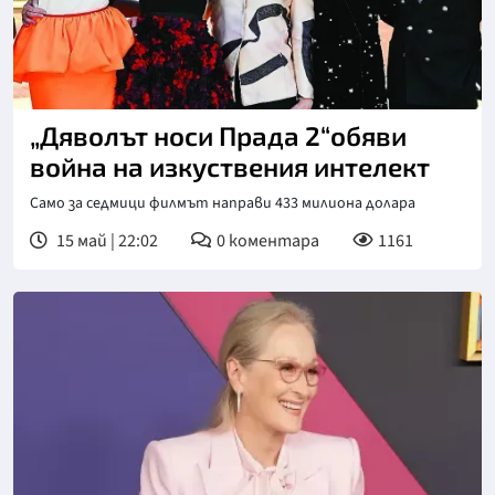
„Дяволът носи Прада 2“обяви
война на изкуствения интелект
Само за седмици филмът направи 433 милиона долара
15 май | 22:02
0
коментара
1161