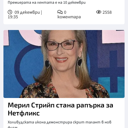
Премиерата на лентата е на 10 декември
09 декември |
0
2558
19:35
коментара
Мерил Стрийп стана рапърка за
Нетфликс
Холивудската икона демонстрира скрит талант в нов
филм