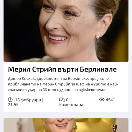
Мерил Стрийп върти Берлинале
Дитер Кослик, директорът на Берлинале, призна, че
привличането на Мерил Стрийп за шеф на журито е най-
големият удар на 66-ото издание на изключително...
16 февруари |
0
4541
21:55
коментара