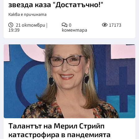
звезда каза "Достатъчно!"
Каква е причината
21 октомври |
0
17173
19:39
коментара
Талантът на Мерил Стрийп
катастрофира в пандемията