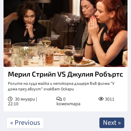
Мерил Стрийп VS Джулия Робъртс
Ролите на луда майка и непокорна дъщеря във филма "У
дома през август" очакват Oскари
30 януари |
0
3011
22:10
коментара
« Previous
Next »