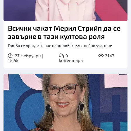
Снимка: БГНЕС
Всички чакат Мерил Стрийп да се
завърне в тази култова роля
Готви се продължение на хитов филм с нейно участие
27 февруари |
0
2147
15:55
коментара