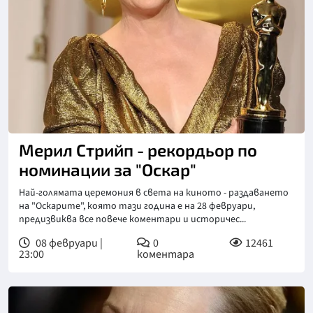
Мерил Стрийп - рекордьор по
номинации за "Оскар"
Най-голямата церемония в света на киното - раздаването
на "Оскарите", която тази година е на 28 февруари,
предизвиква все повече коментари и историчес...
08 февруари |
0
12461
23:00
коментара