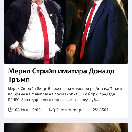
Мерил Стрийп имитира Доналд
Тръмп
Мерил Стрийп влезе в ролята на милиардера Доналд Тръмп
по време на театрална постановка в Ню Йорк, предаде
БГНЕС. Легендарната актриса излезе пред пуб...
08 юни | 0:00
0
коментара
8501