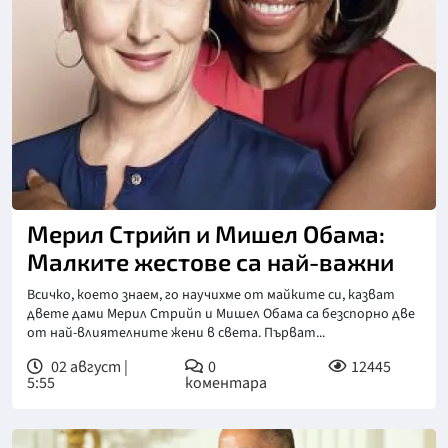
Мерил Стрийп и Мишел Обама:
Малките жестове са най-важни
Всичко, което знаем, го научихме от майките си, казват
двете дами Мерил Стрийп и Мишел Обама са безспорно две
от най-влиятелните жени в света. Първат...
02 август |
0
12445
5:55
коментара