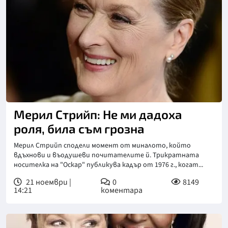
Мерил Стрийп: Не ми дадоха
роля, била съм грозна
Мерил Стрийп сподели момент от миналото, който
вдъхнови и въодушеви почитателите й. Трикратната
носителка на "Оскар" публикува кадър от 1976 г., когат...
21 ноември |
0
8149
14:21
коментара