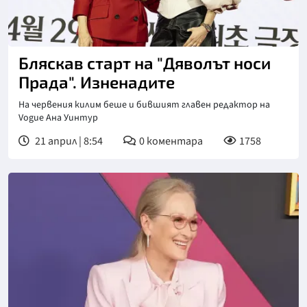
Бляскав старт на "Дяволът носи
Прада". Изненадите
На червения килим беше и бившият главен редактор на
Vogue Ана Уинтур
21 април | 8:54
0
коментара
1758