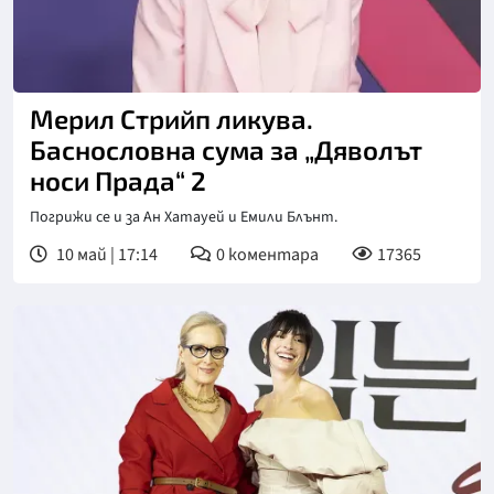
Снимка: БГНЕС
Мерил Стрийп ликува.
Баснословна сума за „Дяволът
носи Прада“ 2
Погрижи се и за Ан Хатауей и Емили Блънт.
10 май | 17:14
0
коментара
17365