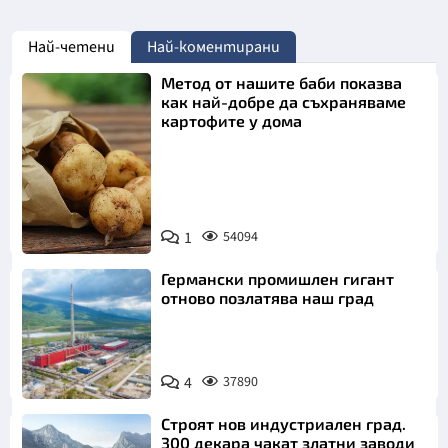
Най-четени
Най-коментирани
Метод от нашите баби показва
как най-добре да съхраняваме
картофите у дома
Снимка:
1
54094
Пиксабей
Германски промишлен гигант
отново позлатява наш град
4
37890
Строят нов индустриален град.
300 декара чакат златни заводи