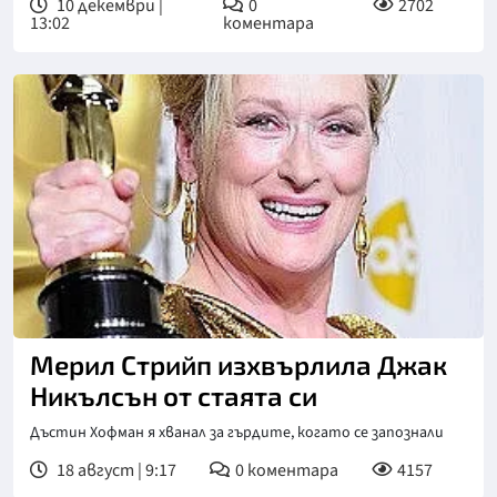
10 декември |
0
2702
13:02
коментара
Мерил Стрийп изхвърлила Джак
Никълсън от стаята си
Дъстин Хофман я хванал за гърдите, когато се запознали
18 август | 9:17
0
коментара
4157