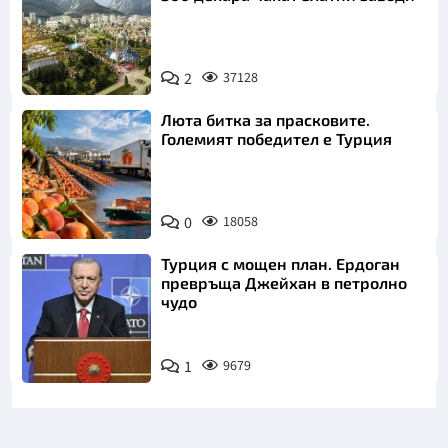
2
37128
Люта битка за прасковите.
Големият победител е Турция
0
18058
Турция с мощен план. Ердоган
превръща Джейхан в петролно
чудо
1
9679