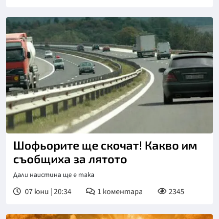
Шофьорите ще скочат! Какво им
съобщиха за лятото
Дали наистина ще е така
07 юни | 20:34
1
коментара
2345