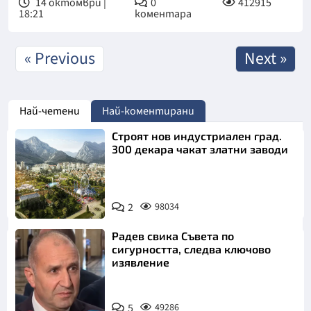
14 октомври |
0
412915
18:21
коментара
« Previous
Next »
Най-четени
Най-коментирани
Строят нов индустриален град.
300 декара чакат златни заводи
2
98034
Радев свика Съвета по
сигурността, следва ключово
изявление
5
49286