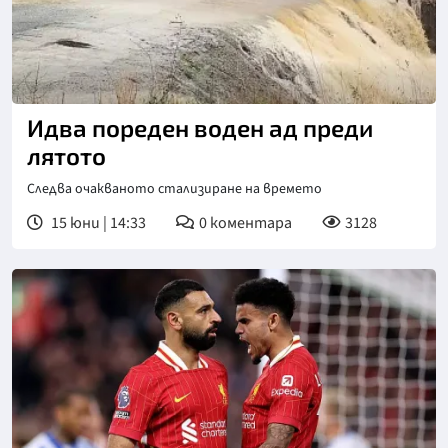
Идва пореден воден ад преди
лятото
Следва очакваното стализиране на времето
15 юни | 14:33
0
коментара
3128