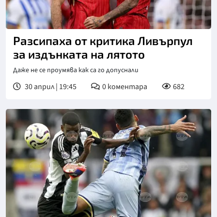
Разсипаха от критика Ливърпул
за издънката на лятото
Даже не се проумява как са го допуснали
30 април | 19:45
0
коментара
682