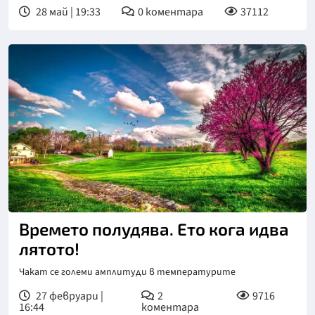
28 май | 19:33
0
коментара
37112
Времето полудява. Ето кога идва
лятото!
Чакат се големи амплитуди в температурите
27 февруари |
2
9716
16:44
коментара