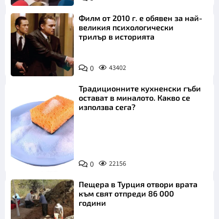
Филм от 2010 г. е обявен за най-
великия психологически
трилър в историята
0
43402
Традиционните кухненски гъби
остават в миналото. Какво се
използва сега?
Снимка:
0
22156
Пиксабей
Пещера в Турция отвори врата
към свят отпреди 86 000
години