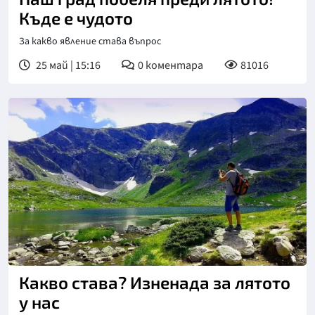
Къде е чудото
За какво явление става въпрос
25 май | 15:16
0
коментара
81016
Какво става? Изненада за лятото
у нас