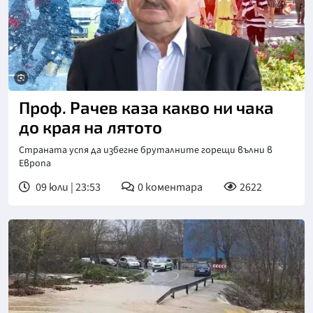
Проф. Рачев каза какво ни чака
до края на лятото
Страната успя да избегне бруталните горещи вълни в
Европа
09 юли | 23:53
0
коментара
2622