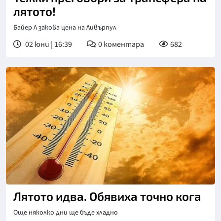
лятото!
Байер Л закова цена на Ливърпул
02 юни | 16:39
0
коментара
682
Лятото идва. Обявиха точно кога
Още няколко дни ще бъде хладно