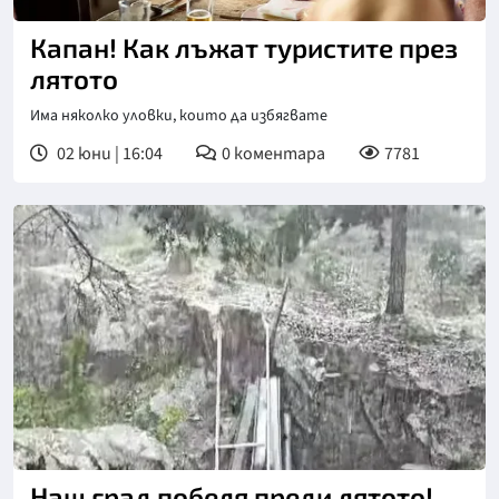
Капан! Как лъжат туристите през
лятото
Има няколко уловки, които да избягвате
02 юни | 16:04
0
коментара
7781
Наш град побеля преди лятото!