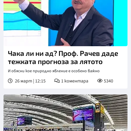
Чака ли ни ад? Проф. Рачев даде
тежката прогноза за лятото
И обясни кое природно явление е особено важно
26 март | 12:15
1
коментара
5340