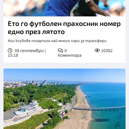
Ето го футболен прахосник номер
едно през лятото
Кои клубове похарчиха най-много пари за трансфери
08 септември |
0
10382
15:18
коментара