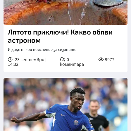
Лятото приключи! Какво обяви
астроном
И даде някои пояснение за сезоните
23 септември |
0
9977
14:32
коментара