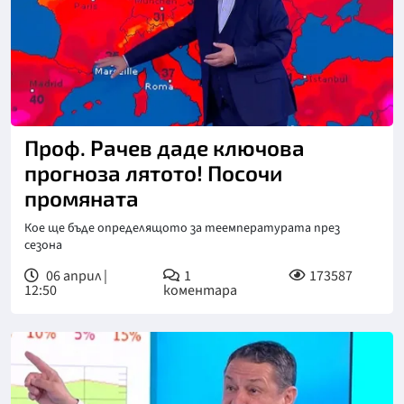
Проф. Рачев даде ключова
прогноза лятото! Посочи
промяната
Кое ще бъде определящото за теемпературата през
сезона
06 април |
1
173587
12:50
коментара