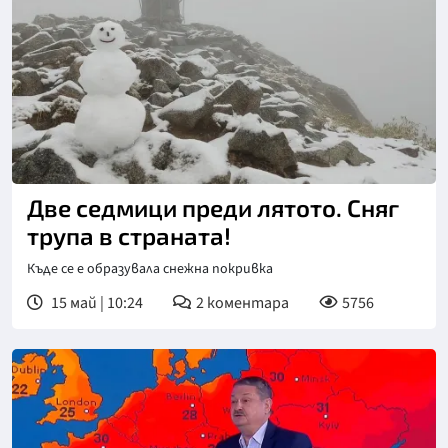
Две седмици преди лятото. Сняг
трупа в страната!
Къде се е образувала снежна покривка
15 май | 10:24
2
коментара
5756