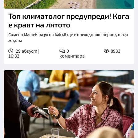
Топ климатолог предупреди! Кога
е краят на лятото
Симеон Матев разясни какъв ще е преходният период тази
година
29 август |
0
8933
16:33
коментара