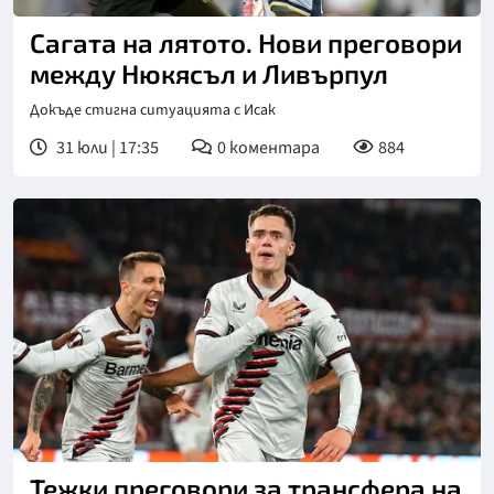
Сагата на лятото. Нови преговори
между Нюкясъл и Ливърпул
Докъде стигна ситуацията с Исак
31 юли | 17:35
0
коментара
884
Тежки преговори за трансфера на