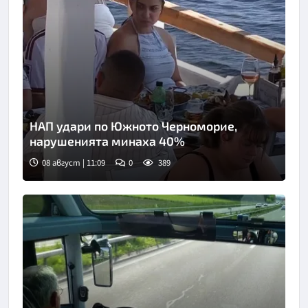
НАП удари по Южното Черноморие,
нарушенията минаха 40%
08 август | 11:09
0
389
Снимка: Нова телевизия