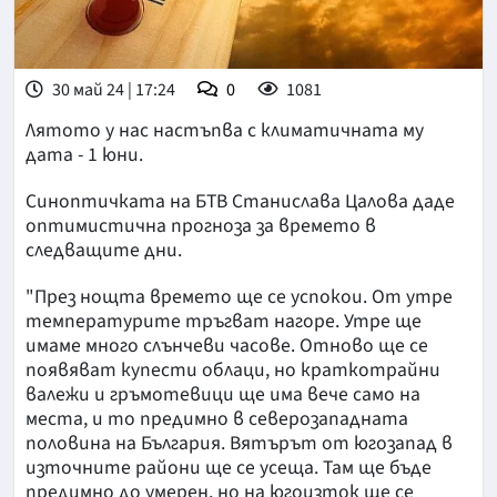
30 май 24 | 17:24
0
1081
Лятото у нас настъпва с климатичната му
дата - 1 юни.
Синоптичката на БТВ Станислава Цалова даде
оптимистична прогноза за времето в
следващите дни.
"През нощта времето ще се успокои. От утре
температурите тръгват нагоре. Утре ще
имаме много слънчеви часове. Отново ще се
появяват купести облаци, но краткотрайни
валежи и гръмотевици ще има вече само на
места, и то предимно в северозападната
половина на България. Вятърът от югозапад в
източните райони ще се усеща. Там ще бъде
предимно до умерен, но на югоизток ще се