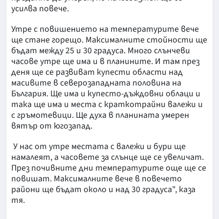
усилва повече.
Утре с повишението на температурите вече
ще стане горещо. Максималните стойности ще
бъдат между 25 и 30 градуса. Много слънчеви
часове утре ще има и в планините. И там през
деня ще се развиват купести области над
масивите в северозападната половина на
България. Ще има и купесто-дъждовни облаци и
така ще има и места с краткотрайни валежи и
с гръмотевици. Ще духа в планината умерен
вятър от югозапад.
У нас от утре местата с валежи и бури ще
намалеят, а часовете за слънце ще се увеличат.
През почивните дни температурите още ще се
повишат. Максималните вече в повечето
райони ще бъдат около и над 30 градуса", каза
тя.