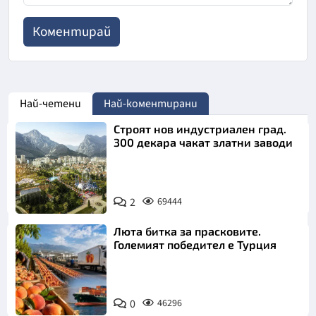
Най-четени
Най-коментирани
Строят нов индустриален град.
300 декара чакат златни заводи
2
69444
Люта битка за прасковите.
Големият победител е Турция
0
46296