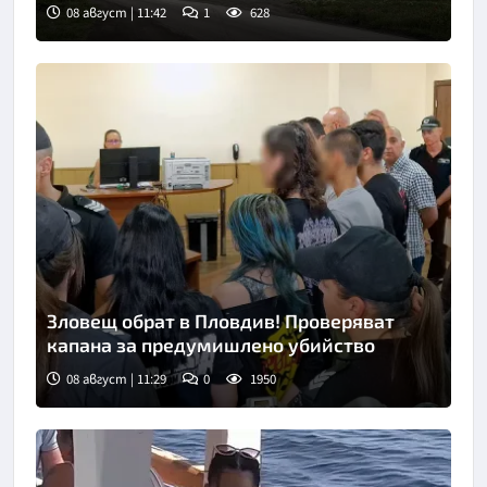
08 август | 11:42
1
628
Зловещ обрат в Пловдив! Проверяват
капана за предумишлено убийство
08 август | 11:29
0
1950
Снимка: БТА