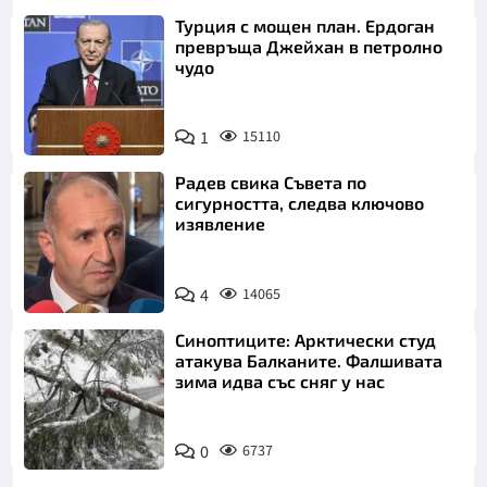
Турция с мощен план. Ердоган
превръща Джейхан в петролно
чудо
1
15110
Радев свика Съвета по
сигурността, следва ключово
изявление
4
14065
Синоптиците: Арктически студ
атакува Балканите. Фалшивата
зима идва със сняг у нас
0
6737