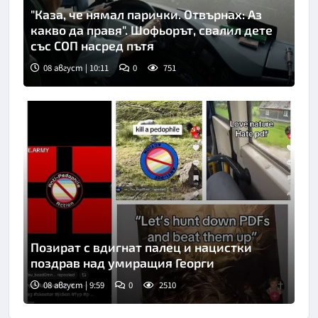
"Каза, че нямал парички. Отвърнах: Аз
какво да правя". Шофьорът, свалил дете
със СОП насред пътя
08 август | 10:11
0
751
Позират с вдигнат палец и нацистки
поздрав над умиращия Георги
08 август | 9:59
0
2510