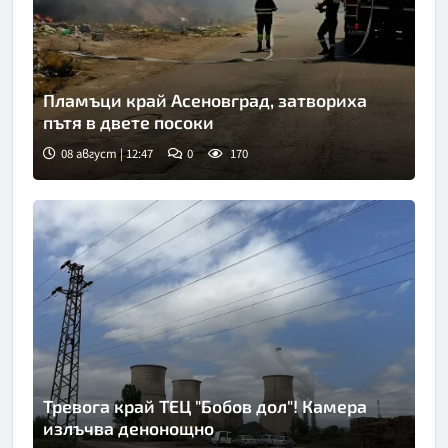
Пламъци край Асеновград, затвориха
пътя в двете посоки
08 август | 12:47
0
170
Снимка: БНТ
Тревога край ТЕЦ "Бобов дол"! Камера
излъчва денонощно