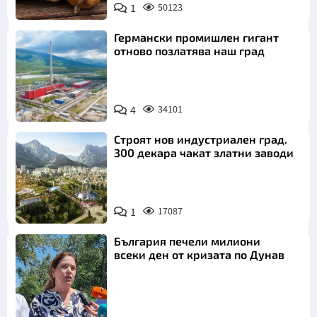
1
50123
Пиксабей
Германски промишлен гигант
отново позлатява наш град
4
34101
Строят нов индустриален град.
300 декара чакат златни заводи
1
17087
България печели милиони
всеки ден от кризата по Дунав