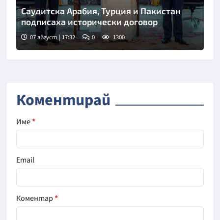
Саудитска Арабия, Турция и Пакистан
подписаха исторически договор
07 август | 17:32
0
1300
Снимка: Саудитска новинарска агенция
Коментирай
Име
*
Email
Коментар
*