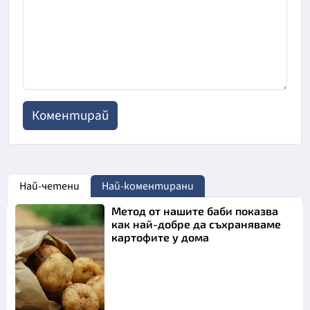
Най-четени
Най-коментирани
Метод от нашите баби показва
как най-добре да съхраняваме
картофите у дома
Снимка: