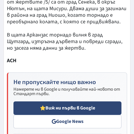
от жертвите /5/ са от град Сенека, в окръг
Нютън, на щата Мисури. Двама души за загинали
в района на град Ниошо, когато торнадо е
преобърнало колата, с която се придвижвали.
В щата Арканзас торнадо вилня в град
Щутгард, изтръгна дървета и повреди сгради,
но засега няма данни за жертви.
АСН
Не пропускайте нищо важно
Намерете ни в Google и получавайте най-новото от
Стандарт първи.
Виж ни първи в Google
Google News