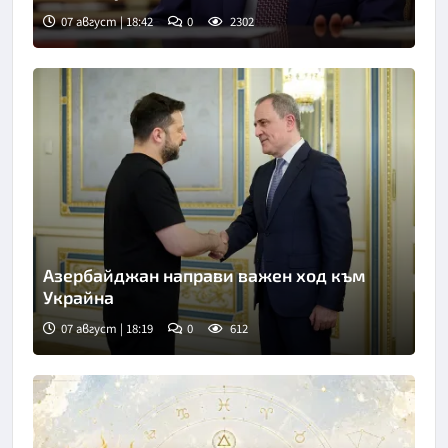
07 август | 18:42
0
2302
Азербайджан направи важен ход към
Украйна
07 август | 18:19
0
612