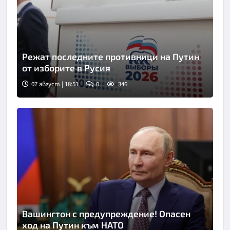
Режат последните противници на Путин
от изборите в Русия
07 август | 18:51
0
346
Снимка: ТАСС
Вашингтон с предупреждение! Опасен
ход на Путин към НАТО