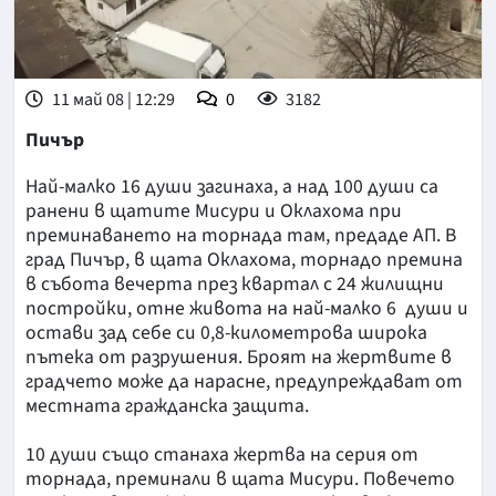
11 май 08 | 12:29
0
3182
Пичър
Най-малко 16 души загинаха, а над 100 души са
ранени в щатите Мисури и Оклахома при
преминаването на торнада там, предаде АП. В
град Пичър, в щата Оклахома, торнадо премина
в събота вечерта през квартал с 24 жилищни
постройки, отне живота на най-малко 6 души и
остави зад себе си 0,8-километрова широка
пътека от разрушения. Броят на жертвите в
градчето може да нарасне, предупреждават от
местната гражданска защита.
10 души също станаха жертва на серия от
торнада, преминали в щата Мисури. Повечето