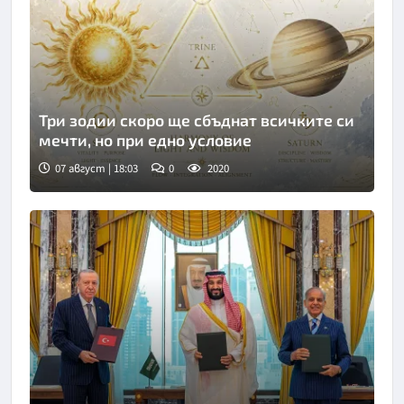
Три зодии скоро ще сбъднат всичките си
мечти, но при едно условие
07 август | 18:03
0
2020