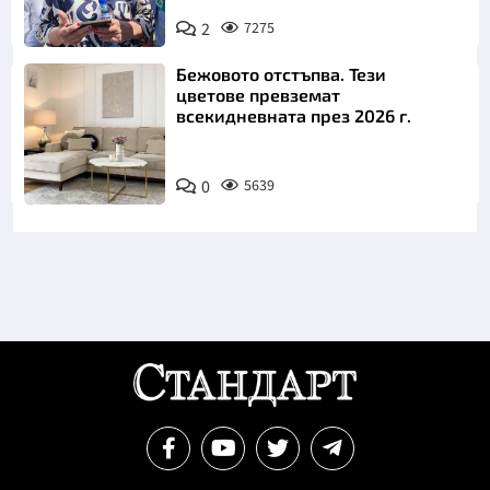
2
7275
Снимка: БТА
Бежовото отстъпва. Тези
цветове превземат
всекидневната през 2026 г.
0
5639