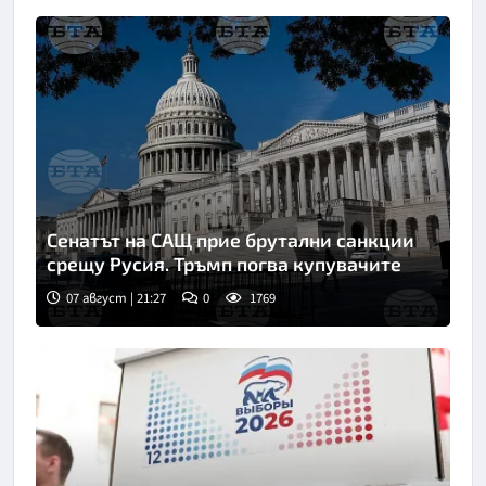
Сенатът на САЩ прие брутални санкции
срещу Русия. Тръмп погва купувачите
07 август | 21:27
0
1769