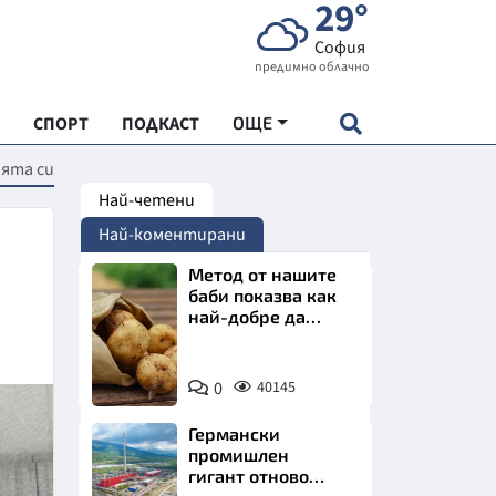
29°
София
предимно облачно
СПОРТ
ПОДКАСТ
ОЩЕ
ята си
Най-четени
НДАРТ
Най-коментирани
АДЕМИЯ "ЧУДЕСАТА НА БЪЛГАРИЯ"
Метод от нашите
баби показва как
най-добре да
Е
съхраняваме
картофите у дома
Снимка:
0
40145
Пиксабей
Германски
СКАТА ХРАНА
промишлен
гигант отново
АРСКАТА ИКОНОМИКА