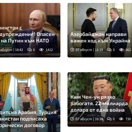
ингтон с
дупреждение! Опасен
Азербайджан направи
 на Путин към НАТО
важен ход към Украйна
 август | 18:42
0
1412
07 август | 18:19
0
362
Ким Чен-ун рязко
забогатя. 22 милиарда
долара от една война
дитска Арабия, Турция
акистан подписаха
07 август | 16:38
0
730
орически договор