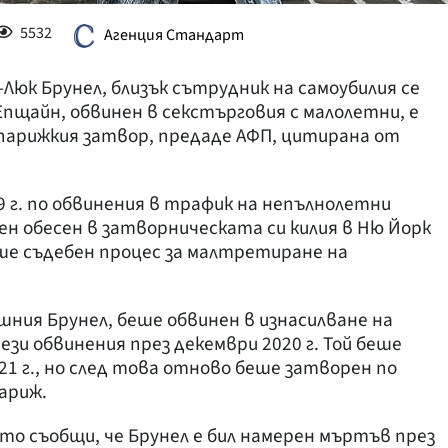
5532
Агенция Стандарт
Люк Брунел, близък сътрудник на самоубилия се
пщайн, обвинен в секстърговия с малолетни, е
парижкия затвор, предаде АФП, цитирана от
9 г. по обвинения в трафик на непълнолетни
ен обесен в затворническата си килия в Ню Йорк
аше съдебен процес за малтретиране на
шния Брунел, беше обвинен в изнасилване на
зи обвинения през декември 2020 г. Той беше
021 г., но след това отново беше затворен по
ариж.
ето съобщи, че Брунел е бил намерен мъртъв през