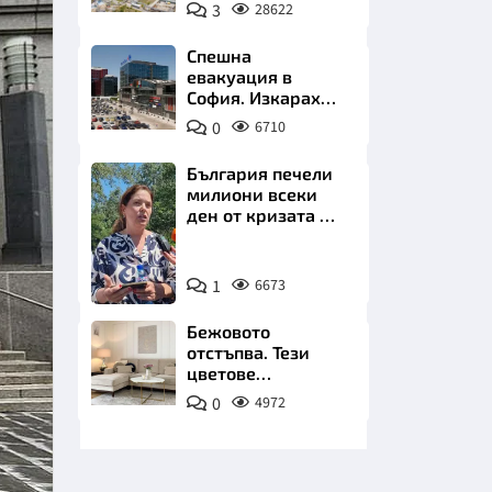
позлатява наш
3
28622
град
Спешна
евакуация в
София. Изкараха
хиляди на
0
6710
улицата
НИЦИ
България печели
милиони всеки
ден от кризата по
Дунав
Снимка:
КРАЙНА
1
6673
БТА
Бежовото
отстъпва. Тези
цветове
превземат
0
4972
всекидневната
през 2026 г.