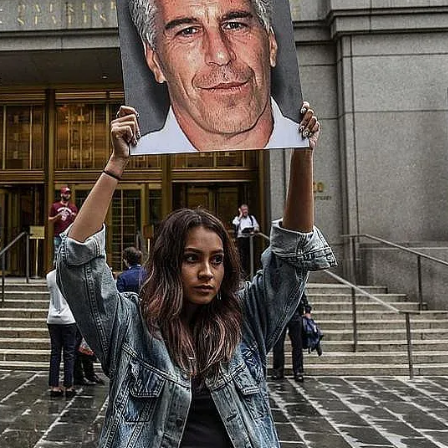
КУЛТУРА
ПРАВОСЪДИЕ
КРИМИ
КИБЕРЗАЩИТ
ВЯРА
ОБЯВИ
ВОЙНАТА В У
ВРЕМЕТО