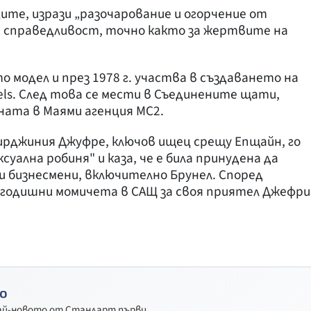
ите, изрази „разочарование и огорчение от
 справедливост, точно както за жертвите на
о модел и през 1978 г. участва в създаването на
ls. След това се мести в Съединените щати,
ната в Маями агенция MC2.
ирджиния Джуфре, ключов ищец срещу Епщайн, го
ксуална робиня" и каза, че е била принудена да
 и бизнесмени, включително Брунел. Според
2-годишни момичета в САЩ за своя приятел Джефри
о
най-новото от Стандарт първи.