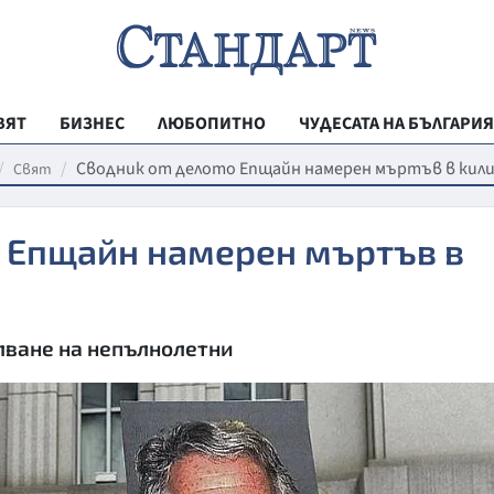
ВЯТ
БИЗНЕС
ЛЮБОПИТНО
ЧУДЕСАТА НА БЪЛГАРИЯ
РЕГИОНАЛНИ
Сводник от делото Епщайн намерен мъртъв в кили
Свят
ВЕСТНИК СТА
о Епщайн намерен мъртъв в
МЛАДЕЖКА АК
ЗДРАВЕ
ОБРАЗОВАНИ
лване на непълнолетни
МОЯТ ГРАД
ТЕХНОЛОГИИ
ДА!НА БЪЛГАР
ДА! НА БЪЛГ