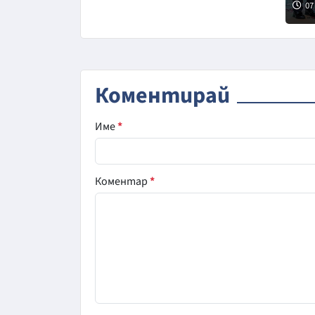
Сни
07
нов
Коментирай
Име
*
Коментар
*