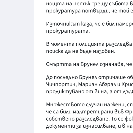
нощта на петък срещу събота в
прокуратура потвърди, че той е
Източникът каза, че е бил намер
прокуратурата.
В момента полицията разследва
поиска да не бъде назован.
Смъртта на Брунел означава, че
До последно Брунел отричаше о
Чичпортич, Мариан Абграл и Кри
продиктувано от вина, а от дъл
Множеството случаи на жени, ст
че са били малтретирани във Фр
собствено разследване. То се фо
документи за изнасилване, и в н