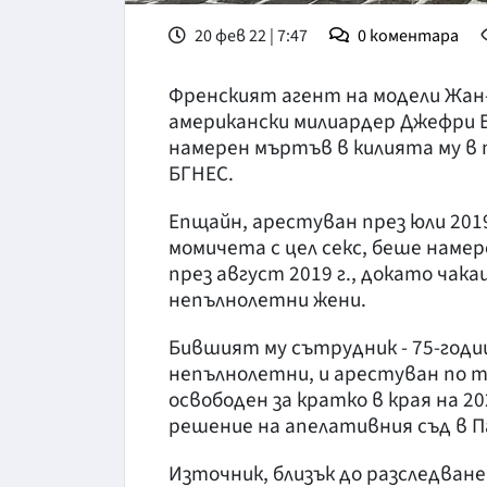
20 фев 22 | 7:47
0
коментара
Френският агент на модели Жан-
американски милиардер Джефри Е
намерен мъртъв в килията му в 
БГНЕС.
Епщайн, арестуван през юли 201
момичета с цел секс, беше намер
през август 2019 г., докато чак
непълнолетни жени.
Бившият му сътрудник - 75-годи
непълнолетни, и арестуван по те
освободен за кратко в края на 2
решение на апелативния съд в П
Източник, близък до разследван