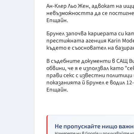
Ан-Клер Льо Жен, адвокат на ищц
невъзможността да се постигне
Епщайн.
Брунел започва кариерата си кат
престижната агенция Karin Mode
където е съосновател на базира
В съдебните документи в САЩ В
обвини, че я е използвал като "се
прави секс с известни политици
показанията й Брунел е водил 1
Епщайн.
Не пропускайте нищо важн
Намерете ни в Google и получавайте 