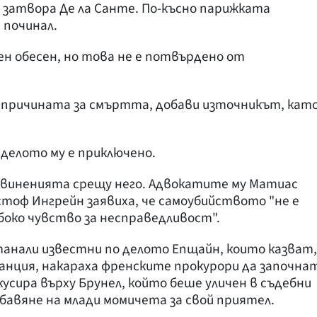
 затвора Де ла Санте. По-късно парижката
 починал.
ен обесен, но това не е потвърдено от
 причината за смъртта, добави източникът, кат
 делото му е приключено.
бвиненията срещу него. Адвокатите му Матиас
стоф Ингрейн заявиха, че самоубийството "не е
боко чувство за несправедливост".
анали известни по делото Епщайн, които казват,
анция, накараха френските прокурори да започна
кусира върху Брунел, който беше уличен в съдебни
абавяне на млади момичета за свой приятел.