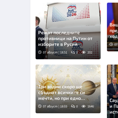
Ваш
пре
Режат последните
ход
противници на Путин от
изборите в Русия
07
07 август | 18:51
0
202
Снимка: ТАСС
Три зодии скоро ще
сбъднат всичките си
мечти, но при едно
Сау
условие
и П
07 август | 18:03
0
1646
ист