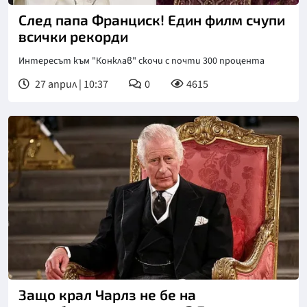
След папа Франциск! Един филм счупи
всички рекорди
Интересът към "Конклав" скочи с почти 300 процента
27 април | 10:37
0
4615
Защо крал Чарлз не бе на