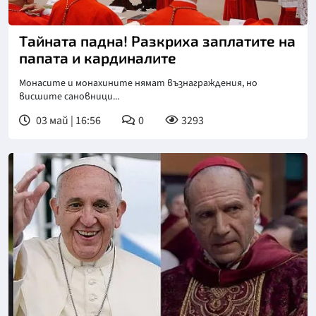
Тайната падна! Разкриха заплатите на
папата и кардиналите
Монасите и монахините нямат възнаграждения, но
висшите сановници...
03 май | 16:56
0
3293