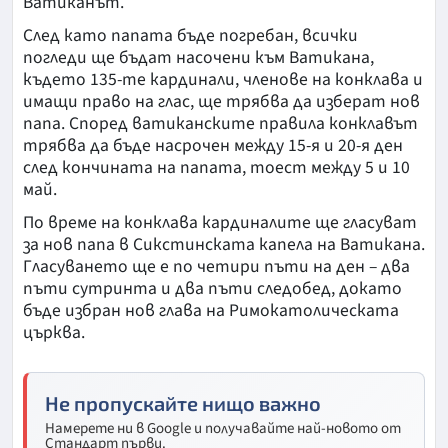
Ватиканът.
След като папата бъде погребан, всички
погледи ще бъдат насочени към Ватикана,
където 135-те кардинали, членове на конклава и
имащи право на глас, ще трябва да изберат нов
папа. Според ватиканските правила конклавът
трябва да бъде насрочен между 15-я и 20-я ден
след кончината на папата, тоест между 5 и 10
май.
По време на конклава кардиналите ще гласуват
за нов папа в Сикстинската капела на Ватикана.
Гласуването ще е по четири пъти на ден – два
пъти сутринта и два пъти следобед, докато
бъде избран нов глава на Римокатолическата
църква.
Не пропускайте нищо важно
Намерете ни в Google и получавайте най-новото от
Стандарт първи.