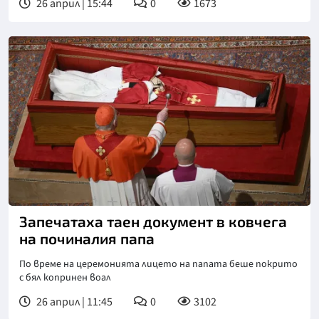
26 април | 15:44
0
1673
Запечатаха таен документ в ковчега
на починалия папа
По време на церемонията лицето на папата беше покрито
с бял копринен воал
26 април | 11:45
0
3102