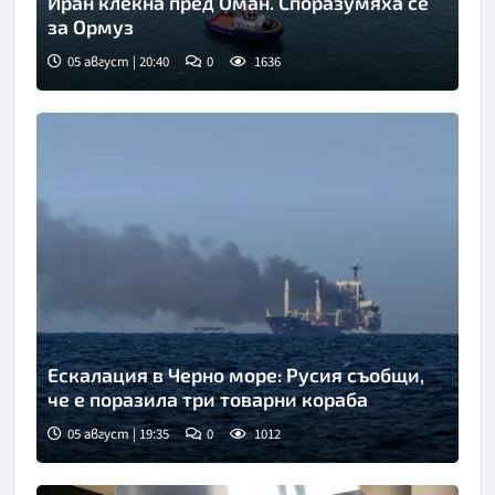
Иран клекна пред Оман. Споразумяха се
за Ормуз
05 август | 20:40
0
1636
Ескалация в Черно море: Русия съобщи,
че е поразила три товарни кораба
05 август | 19:35
0
1012
Снимка: БТА