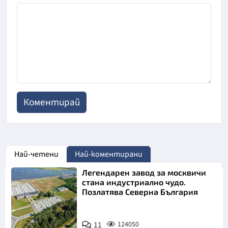
Най-четени
Най-коментирани
Легендарен завод за москвичи
стана индустриално чудо.
Позлатява Северна България
11
124050