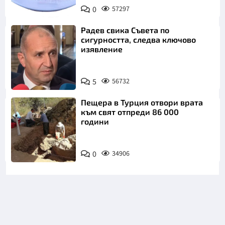
Снимка:
0
57297
Пиксабей
Радев свика Съвета по
сигурността, следва ключово
изявление
5
56732
Пещера в Турция отвори врата
към свят отпреди 86 000
години
0
34906