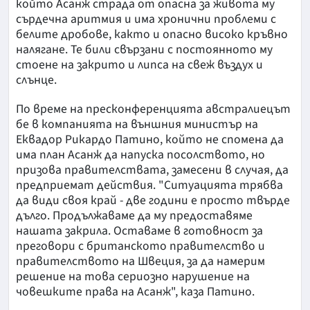
който Асанж страда от опасна за живота му
сърдечна аритмия и има хронични проблеми с
белите дробове, както и опасно високо кръвно
налягане. Те били свързани с постоянното му
стоене на закрито и липса на свеж въздух и
слънце.
По време на пресконференцията австралиецът
бе в компанията на външния министър на
Еквадор Рикардо Патино, който не спомена да
има план Асанж да напуска посолството, но
призова правителствата, замесени в случая, да
предприемат действия. "Ситуацията трябва
да види своя край - две години е просто твърде
дълго. Продължаваме да му предоставяме
нашата закрила. Оставаме в готовност за
преговори с британското правителство и
правителството на Швеция, за да намерим
решение на това сериозно нарушение на
човешките права на Асанж", каза Патино.