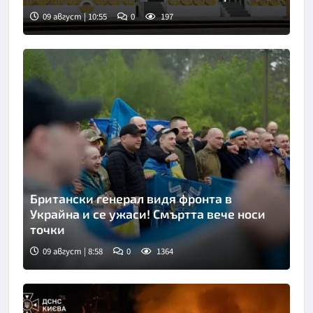
09 август | 10:55
0
197
Снимка: Киодо
Британски генерал видя фронта в
Украйна и се ужаси! Смъртта вече носи
точки
09 август | 8:58
0
1364
Снимка: Укринформ