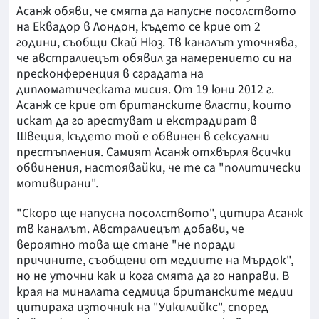
Асанж обяви, че смята да напусне посолството
на Еквадор в Лондон, където се крие от 2
години, съобщи Скай Нюз. Тв каналът уточнява,
че австралиецът обявил за намерението си на
пресконференция в сградата на
дипломатическата мисия. От 19 юни 2012 г.
Асанж се крие от британските власти, които
искат да го арестуват и екстрадират в
Швеция, където той е обвинен в сексуални
престъпления. Самият Асанж отхвърля всички
обвинения, настоявайки, че те са "политически
мотивирани".
"Скоро ще напусна посолството", цитира Асанж
тв каналът. Австралиецът добави, че
вероятно това ще стане "не поради
причините, съобщени от медиите на Мърдок",
но не уточни как и кога смята да го направи. В
края на миналата седмица британските медии
цитираха източник на "Уикилийкс", според