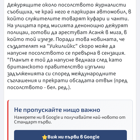
Дежурящите около посолството журналисти
съобщиха, че край него е паркиран автомобил, в
който служителите товарят куфари и чанти.
На улицата пред мисията денонощно дежурят
полицаи, готови да арестуват Асанж в мига, в
който той излезе. Поради това новината, че
създателят на "Уикилийкс" скоро може да
напусне посолството се превърна в сензация.
"Планът е той да напусне веднага след като
британското правителство изпълни
задълженията си според международните
съглашения и прекрати обсадата отвън (пред
посолството - бел. ред.).
Не пропускайте нищо важно
Намерете ни в Google и получавайте най-новото от
Стандарт първи.
Виж ни първи в Google