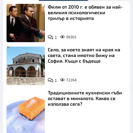
Филм от 2010 г. е обявен за най-
великия психологически
трилър в историята
1
98301
Село, за което знаят на края на
света, стана имотно бижу на
София. Къщи с бъдеще
1
72264
Традиционните кухненски гъби
остават в миналото. Какво се
използва сега?