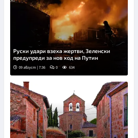
Руски удари взеха жертви, Зеленски
предупреди за нов ход на Путин
09 август | 7:36
0
634