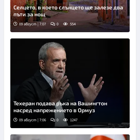
Селцето, в което слънцето ще залезе два
пъти за нощ
09 август | 7:07
0
554
Техеран подава ръка на Вашингтон
насред напрежението в Ормуз
09 август | 7:06
0
1247