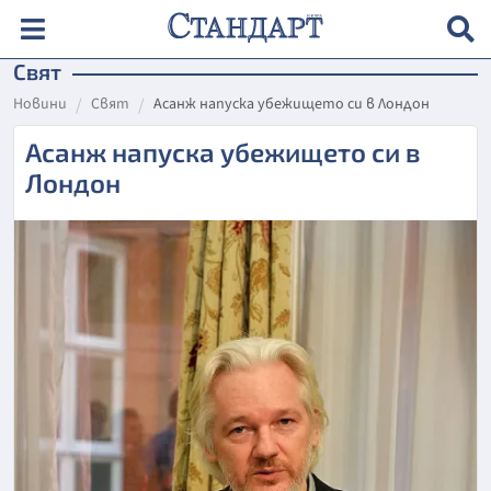
Свят
Новини
Свят
Асанж напуска убежището си в Лондон
Асанж напуска убежището си в
Лондон