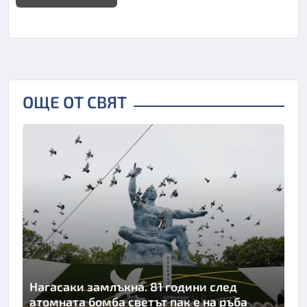
ОЩЕ ОТ СВЯТ
Нагасаки замлъкна. 81 години след
атомната бомба светът пак е на ръба