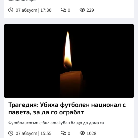
07 август | 17:30
0
229
Трагедия: Убиха футболен национал с
павета, за да го ограбят
Футболистът е бил атакуван близо до дома си
07 август | 15:55
0
1028