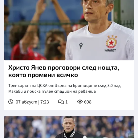
Снимка: БТА
Христо Янев проговори след нощта,
която промени всичко
Треньорът на ЦСКА отвърна на критиците след 3:0 над
Макаби и поиска пълен стадион на реванша
07 август | 7:23
1
698