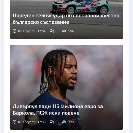
Пореден тежък удар по световноизвестно
българско състезание
07 август | 17:54
0
554
Ливърпул вади 115 милиона евро за
Баркола, ПСЖ иска повече
07 август | 17:30
0
229