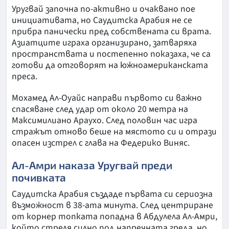
Уругвай започна по-активно и очаквано пое
инициативата, но Саудитска Арабия не се
прибра панически пред собствената си врата.
Азиатците играха организирано, затваряха
пространствата и постепенно показаха, че са
готови да отговорят на южноамериканската
преса.
Мохамед Ал-Оуайс направи първото си важно
спасяване след удар от около 20 метра на
Максимилиано Араухо. След половин час игра
стражът отново беше на мястото си и отрази
опасен изстрел с глава на Федерико Виняс.
Ал-Амри наказа Уругвай преди
почивката
Саудитска Арабия създаде първата си сериозна
възможност в 38-ата минута. След центриране
от корнер топката попадна в Абдулела Ал-Амри,
който стреля силно под напречната греда, но