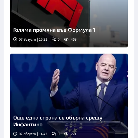
Голяма промяна във Формула 1
07 август | 15:21
0
469
Още една страна се обърна срещу
Инфантино
07 август | 14:42
0
271