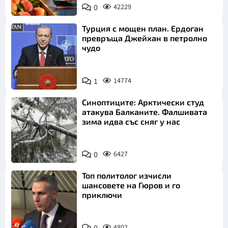
0
42229
Турция с мощен план. Ердоган
превръща Джейхан в петролно
чудо
1
14774
Синоптиците: Арктически студ
атакува Балканите. Фалшивата
зима идва със сняг у нас
0
6427
Топ политолог изчисли
шансовете на Гюров и го
приключи
4802