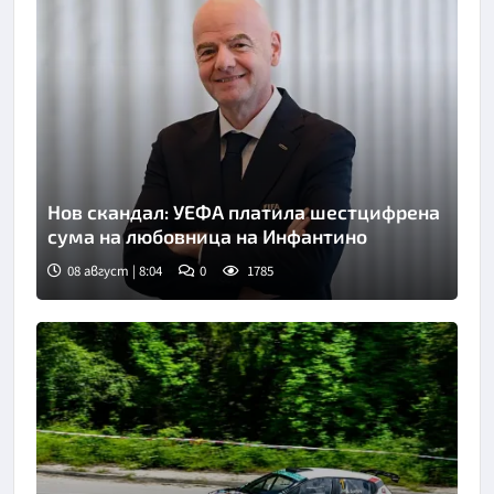
Нов скандал: УЕФА платила шестцифрена
сума на любовница на Инфантино
08 август | 8:04
0
1785