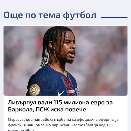
Още по тема футбол
Ливърпул вади 115 милиона евро за
Баркола, ПСЖ иска повече
Мърсисайдци направиха първата си официална оферта за
френския национал, но парижани настояват за над 150
милиона евро