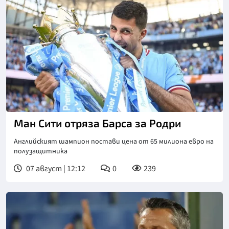
Ман Сити отряза Барса за Родри
Английският шампион постави цена от 65 милиона евро на
полузащитника
07 август | 12:12
0
239