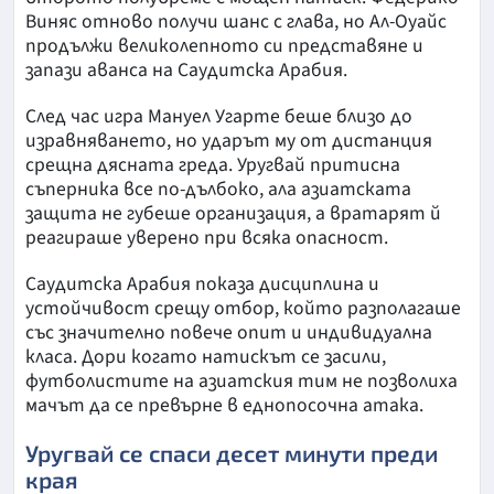
Виняс отново получи шанс с глава, но Ал-Оуайс
продължи великолепното си представяне и
запази аванса на Саудитска Арабия.
След час игра Мануел Угарте беше близо до
изравняването, но ударът му от дистанция
срещна дясната греда. Уругвай притисна
съперника все по-дълбоко, ала азиатската
защита не губеше организация, а вратарят й
реагираше уверено при всяка опасност.
Саудитска Арабия показа дисциплина и
устойчивост срещу отбор, който разполагаше
със значително повече опит и индивидуална
класа. Дори когато натискът се засили,
футболистите на азиатския тим не позволиха
мачът да се превърне в еднопосочна атака.
Уругвай се спаси десет минути преди
края