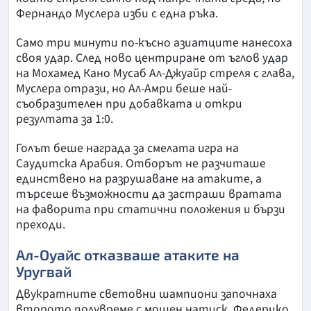
Фернандо Муслера изби с една ръка.
Само три минути по-късно азиатците нанесоха
своя удар. След ново центриране от ъглов удар
на Мохамед Кано Мусаб Ал-Джуайр стреля с глава,
Муслера отрази, но Ал-Амри беше най-
съобразителен при добавката и откри
резултата за 1:0.
Голът беше награда за смелата игра на
Саудитска Арабия. Отборът не разчиташе
единствено на разрушаване на атаките, а
търсеше възможности да застраши вратата
на фаворита при статични положения и бързи
преходи.
Ал-Оуайс отказваше атаките на
Уругвай
Двукратните световни шампиони започнаха
второто полувреме с мощен натиск. Федерико