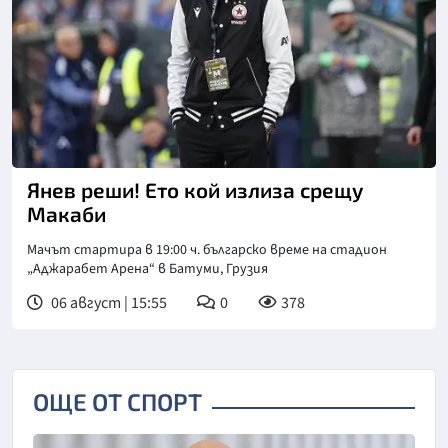
Янев реши! Ето кой излиза срещу
Макаби
Мачът стартира в 19:00 ч. българско време на стадион
„Аджарабет Арена“ в Батуми, Грузия
06 август | 15:55
0
378
ОЩЕ ОТ СПОРТ