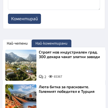
Най-четени
Най-коментирани
Строят нов индустриален град.
300 декара чакат златни заводи
2
65367
Люта битка за прасковите.
Големият победител е Турция