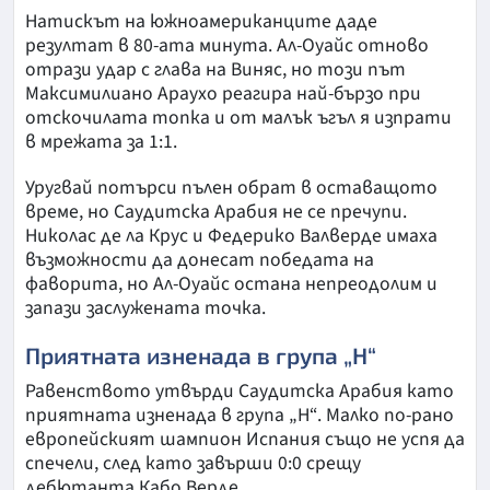
Натискът на южноамериканците даде
резултат в 80-ата минута. Ал-Оуайс отново
отрази удар с глава на Виняс, но този път
Максимилиано Араухо реагира най-бързо при
отскочилата топка и от малък ъгъл я изпрати
в мрежата за 1:1.
Уругвай потърси пълен обрат в оставащото
време, но Саудитска Арабия не се пречупи.
Николас де ла Крус и Федерико Валверде имаха
възможности да донесат победата на
фаворита, но Ал-Оуайс остана непреодолим и
запази заслужената точка.
Приятната изненада в група „Н“
Равенството утвърди Саудитска Арабия като
приятната изненада в група „Н“. Малко по-рано
европейският шампион Испания също не успя да
спечели, след като завърши 0:0 срещу
дебютанта Кабо Верде.