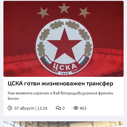
Снимка: БГНЕС
ЦСКА готви жизненоважен трансфер
Към момента играчът е във втородивизионния френски
Болон
07 август | 13:24
0
463