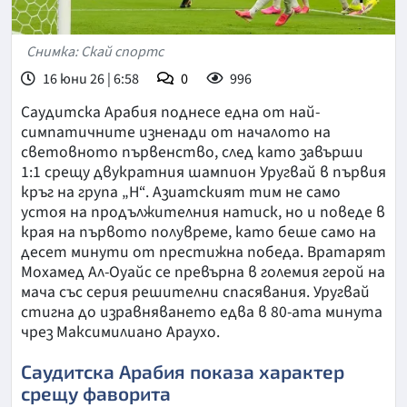
Снимка: Скай спортс
16 юни 26 | 6:58
0
996
Саудитска Арабия поднесе една от най-
симпатичните изненади от началото на
световното първенство, след като завърши
1:1 срещу двукратния шампион Уругвай в първия
кръг на група „Н“. Азиатският тим не само
устоя на продължителния натиск, но и поведе в
края на първото полувреме, като беше само на
десет минути от престижна победа. Вратарят
Мохамед Ал-Оуайс се превърна в големия герой на
мача със серия решителни спасявания. Уругвай
стигна до изравняването едва в 80-ата минута
чрез Максимилиано Араухо.
Саудитска Арабия показа характер
срещу фаворита