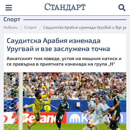
Спорт
Новини
Спорт
Саудитска Арабия изненада Уругвай и взе зас
Саудитска Арабия изненада
Уругвай и взе заслужена точка
Азиатският тим поведе, устоя на мощния натиск и
се превърна в приятната изненада на група „Н“