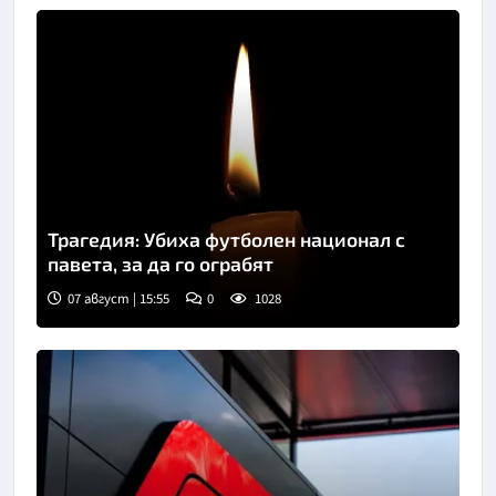
Трагедия: Убиха футболен национал с
павета, за да го ограбят
07 август | 15:55
0
1028