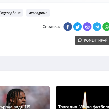
Разследване
мелодрама
Сподели:
КОМЕНТИРАЙ
ърпул вади 115
Трагедия: Убиха футбол