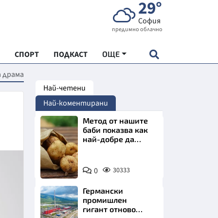
29°
София
предимно облачно
СПОРТ
ПОДКАСТ
ОЩЕ
а драма
Най-четени
НДАРТ
Най-коментирани
АДЕМИЯ "ЧУДЕСАТА НА БЪЛГАРИЯ"
Метод от нашите
баби показва как
най-добре да
Е
съхраняваме
картофите у дома
Снимка:
0
30333
Пиксабей
Германски
СКАТА ХРАНА
промишлен
гигант отново
АРСКАТА ИКОНОМИКА