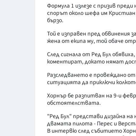
Формула 1 излезе с призив преди 
спорът около шефа им Кристиан 
бързо.
Той е изправен пред обвинения 
жена от екипа му, той обаче отр
След сигнала от Ред Бул обявиха
коментират, докато нямат дос
Разследването е провеждано от 
ситуацията да приключи колкото
Хорнър бе разпитван на 9-и февр
обстоятелствата.
"Ред Бул" представи дизайна на 
двамата пилота - Перес и Верст
В интервю след събитието Хорнъ