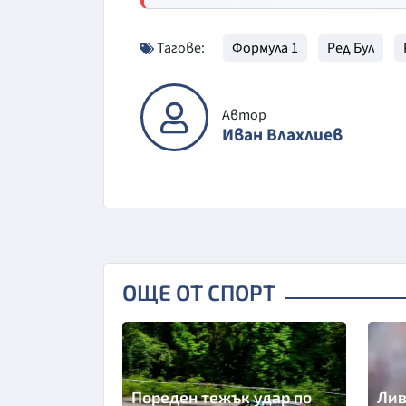
Тагове:
Формула 1
Ред Бул
Автор
Иван Влахлиев
ОЩЕ ОТ СПОРТ
Пореден тежък удар по
Лив