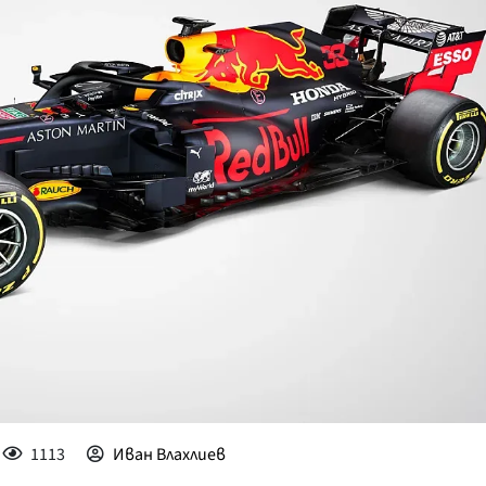
КУЛТУРА
ПРАВОСЪДИЕ
КРИМИ
КИБЕРЗАЩИТ
ВЯРА
ОБЯВИ
ВОЙНАТА В У
ВРЕМЕТО
1113
Иван Влахлиев