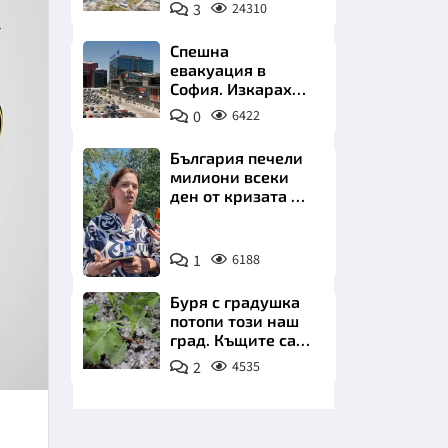
позлатява наш
3
24310
град
Спешна
евакуация в
София. Изкараха
хиляди на
0
6422
улицата
НИЦИ
България печели
милиони всеки
ден от кризата по
Дунав
Снимка:
КРАЙНА
1
6188
БТА
Буря с градушка
потопи този наш
град. Къщите са
наводнени,
2
4535
пътищата са
блокирани