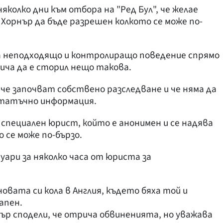
няколко дни към отбора на "Ред Бул", че желае
Хорнър да бъде разрешен колкото се може по-
за неподходящо и контролиращо поведение спрямо
ича да е сторил нещо такова.
, че започват собствено разследване и че няма да
татъчно информация.
специален юрист, който е анонимен и се надява
 се може по-бързо.
уари за няколко часа от юриста за
новата си кола в Англия, където бяха той и
апен.
р сподели, че отрича обвиненията, но уважава