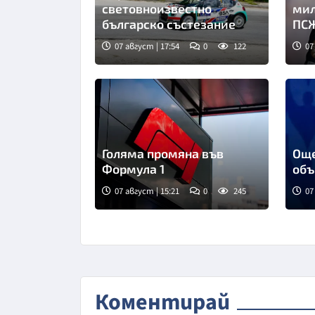
световноизвестно
мил
българско състезание
ПСЖ
07 август | 17:54
0
122
07
Голяма промяна във
Още
Формула 1
объ
07 август | 15:21
0
245
07
Коментирай