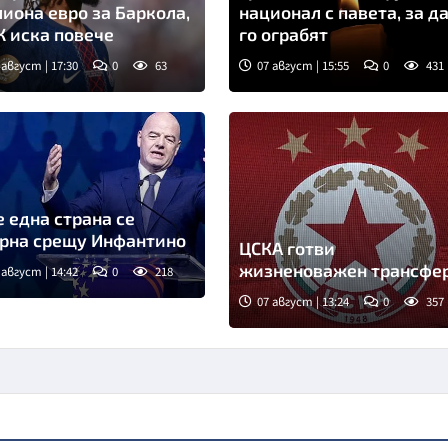
иона евро за Баркола,
национал с павета, за д
 иска повече
го ограбят
 август | 17:30
0
63
07 август | 15:55
0
431
 една страна се
рна срещу Инфантино
ЦСКА готви
жизненоважен трансфе
 август | 14:42
0
218
07 август | 13:24
0
357
Снимка: БГНЕС