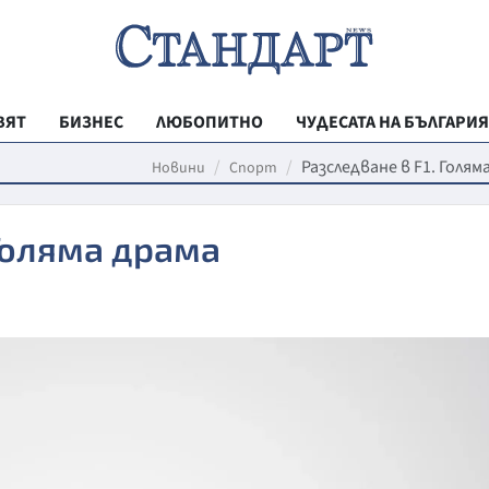
ВЯТ
БИЗНЕС
ЛЮБОПИТНО
ЧУДЕСАТА НА БЪЛГАРИЯ
РЕГИОНАЛНИ
Разследване в F1. Голям
Новини
Спорт
ВЕСТНИК СТА
 Голяма драма
МЛАДЕЖКА АК
ЗДРАВЕ
ОБРАЗОВАНИ
МОЯТ ГРАД
ТЕХНОЛОГИИ
ДА!НА БЪЛГАР
ДА! НА БЪЛГ