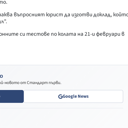
то.
очаква въпросният юрист да изготви доклад, койт
л".
онните си тестове по колата на 21-и февруари в
о
най-новото от Стандарт първи.
e
Google News