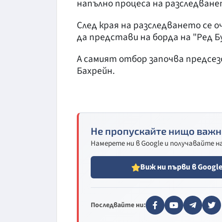
напълно процеса на разследване
След края на разследването се 
да представи на борда на "Ред Бу
А самият отбор започва предсез
Бахрейн.
Не пропускайте нищо важн
Намерете ни в Google и получавайте 
Виж ни първи в Googl
Последвайте ни: