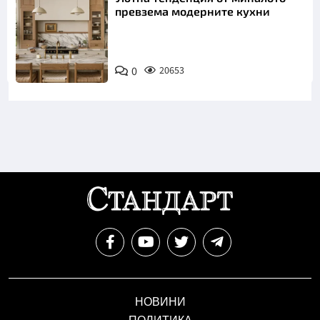
превзема модерните кухни
0
20653
НОВИНИ