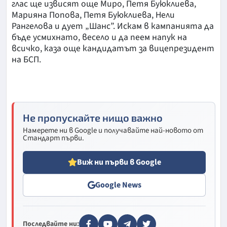
глас ще извисят още Миро, Петя Буюклиева,
Марияна Попова, Петя Буюклиева, Нели
Рангелова и дует „Шанс”. Искам в кампанията да
бъде усмихнато, весело и да пеем напук на
всичко, каза още кандидатът за вицепрезидент
на БСП.
Не пропускайте нищо важно
Намерете ни в Google и получавайте най-новото от
Стандарт първи.
Виж ни първи в Google
Google News
Последвайте ни: