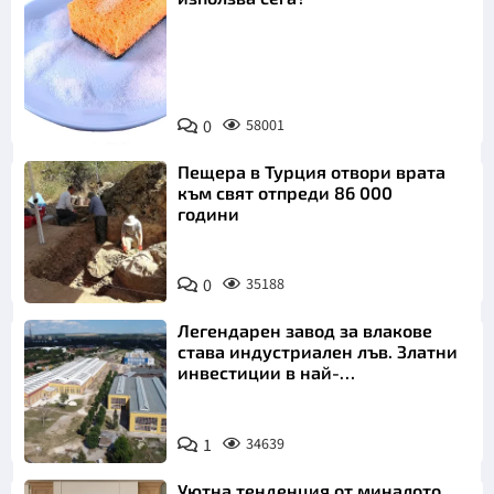
Снимка:
0
58001
Пиксабей
Пещера в Турция отвори врата
към свят отпреди 86 000
години
0
35188
Легендарен завод за влакове
става индустриален лъв. Златни
инвестиции в най-
аристократичния ни град
1
34639
Уютна тенденция от миналото