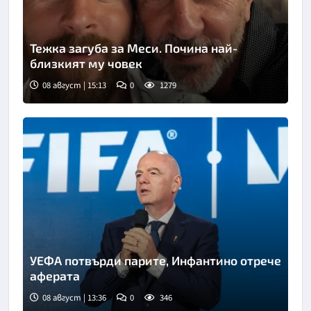
Тежка загуба за Меси. Почина най-
близкият му човек
08 август | 15:13
0
1279
Снимка: Инстаграм
УЕФА потвърди парите, Инфантино отрече
аферата
08 август | 13:36
0
346