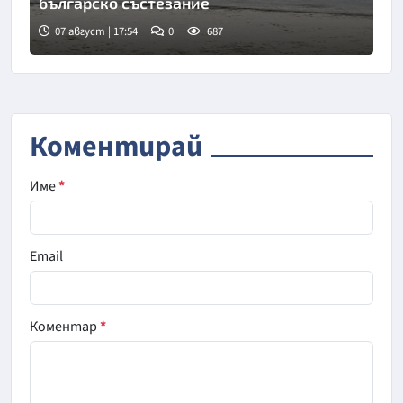
българско състезание
07 август | 17:54
0
687
Коментирай
Име
*
Email
Коментар
*