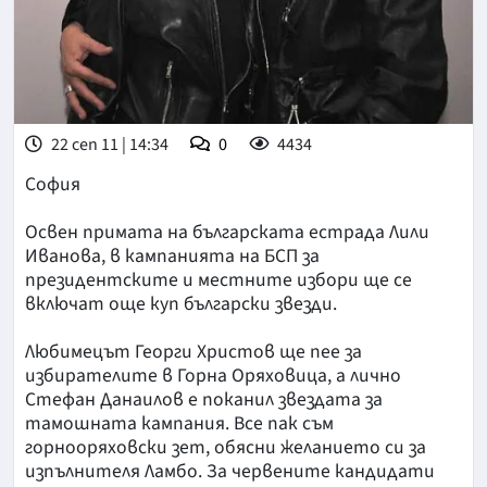
22 сеп 11 | 14:34
0
4434
София
Освен примата на българската естрада Лили
Иванова, в кампанията на БСП за
президентските и местните избори ще се
включат още куп български звезди.
Любимецът Георги Христов ще пее за
избирателите в Горна Оряховица, а лично
Стефан Данаилов е поканил звездата за
тамошната кампания. Все пак съм
горнооряховски зет, обясни желанието си за
изпълнителя Ламбо. За червените кандидати