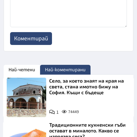
Най-четени
Най-коментирани
Село, за което знаят на края на
света, стана имотно бижу на
София. Къщи с бъдеще
1
74449
Традиционните кухненски гъби
остават в миналото. Какво се
използва сега?