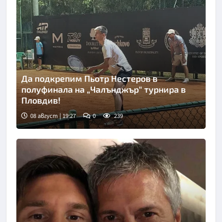
Да подкрепим Пьотр Нестеров в
полуфинала на „Чалънджър“ турнира в
Пловдив!
08 август | 19:27
0
239