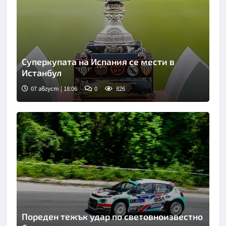
Суперкупата на Испания се мести в
Истанбул
07 август | 18:06
0
826
Снимка: X/Twitter
Пореден тежък удар по световноизвестно