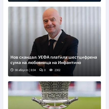
Нов скандал: УЕФА платила шестцифрена
сума на любовница на Инфантино
08 август | 8:04
0
2302