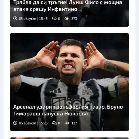
Трябва да си тръгне! Луиш Фиго с мощна
атака срещу Инфантино
05 август | 15:46
0
373
Снимка: Кийстоун
Арсенал удари трансферния пазар. Бруно
Гимараеш напуска Нюкасъл
05 август | 15:25
0
127
Снимка: goggle