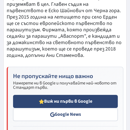
приземяват в цел. Главен съдия на
първенството е Еско Шайнович от Черна гора.
През 2015 година на летището при село Ерден
ще се състои европейското първенство по
парашутизъм. Фирмата, която произвежда
седалки за парашути „Аваспорт", е кандидат и
за домакинство на световното първенство по
парашутизъм, което ще се проведе през 2018
година, допълни Ани Стаменова.
Не пропускайте нищо важно
Намерете ни в Google и получавайте най-новото от
Стандарт първи.
Виж ни първи в Google
Google News