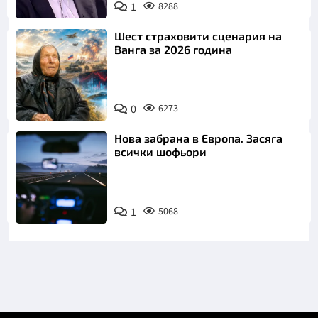
1
8288
Снимка: бТВ
Шест страховити сценария на
Ванга за 2026 година
0
6273
Нова забрана в Европа. Засяга
всички шофьори
1
5068