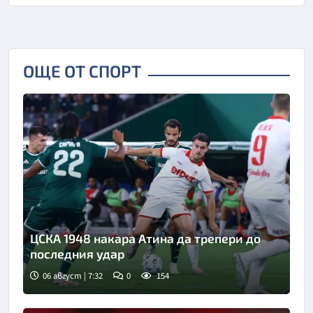
ОЩЕ ОТ СПОРТ
ЦСКА 1948 накара Атина да трепери до
последния удар
06 август | 7:32
0
154