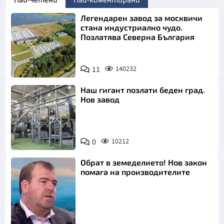
Най-четени
Най-коментирани
Легендарен завод за москвичи
стана индустриално чудо.
Позлатява Северна България
11
140232
Наш гигант позлати беден град.
Нов завод
0
10212
Обрат в земеделието! Нов закон
помага на производителите