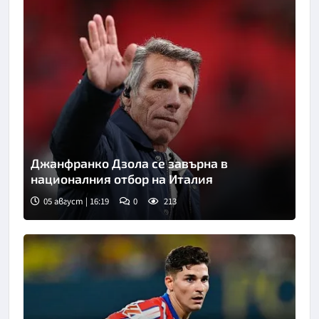
Джанфранко Дзола се завърна в
националния отбор на Италия
05 август | 16:19
0
213
Снимка: goggle