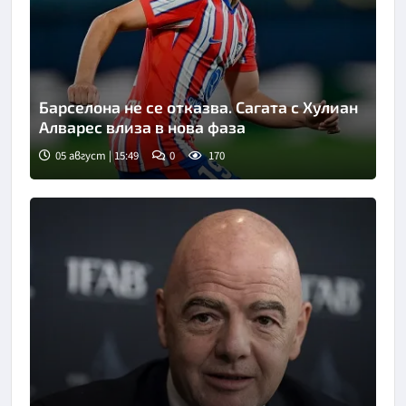
Барселона не се отказва. Сагата с Хулиан
Алварес влиза в нова фаза
05 август | 15:49
0
170
Снимка: goggle