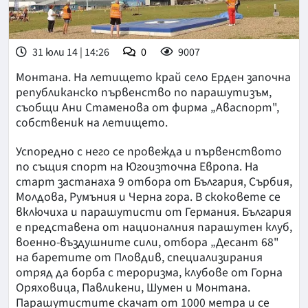
31 юли 14 | 14:26
0
9007
Монтана. На летището край село Ерден започна
републиканско първенство по парашутизъм,
съобщи Ани Стаменова от фирма „Аваспорт",
собственик на летището.
Успоредно с него се провежда и първенството
по същия спорт на Югоизточна Европа. На
старт застанаха 9 отбора от България, Сърбия,
Молдова, Румъния и Черна гора. В скоковете се
включиха и парашутисти от Германия. България
е представена от националния парашутен клуб,
военно-въздушните сили, отбора „Десант 68"
на баретите от Пловдив, специализирания
отряд да борба с тероризма, клубове от Горна
Оряховица, Павликени, Шумен и Монтана.
Парашутистите скачат от 1000 метра и се