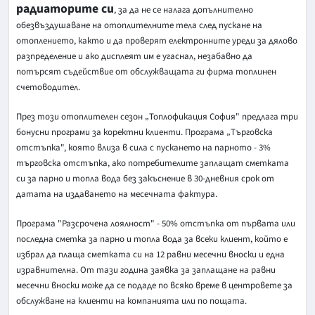
радиаторите си
, за да не се налага допълнително
обезвъздушаване на отоплителните тела след пускане на
отоплението, както и да проверят електронните уреди за дялово
разпределение и ако дисплеят им е угаснал, незабавно да
потърсят съдействие от обслужващата ги фирма топлинен
счетоводител.
През този отоплителен сезон „Топлофикация София" предлага три
бонусни програми за коректни клиенти. Програма „Търговска
отстъпка", която влиза в сила с пускането на парното - 3%
търговска отстъпка, ако потребителите заплащат сметката
си за парно и топла вода без закъснение в 30-дневния срок от
датата на издаването на месечната фактура.
Програма "Разсрочена лоялност" - 50% отстъпка от първата или
последна сметка за парно и топла вода за всеки клиент, който е
избрал да плаща сметката си на 12 равни месечни вноски и една
изравнителна. От тази година заявка за заплащане на равни
месечни вноски може да се подаде по всяко време в центровете за
обслужване на клиенти на компанията или по пощата.