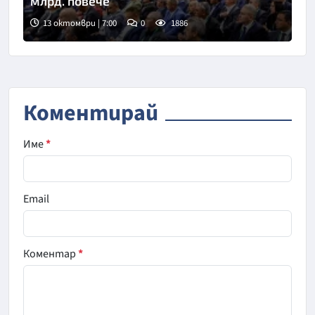
млрд. повече
13 октомври | 7:00
0
1886
Коментирай
Име
*
Email
Коментар
*