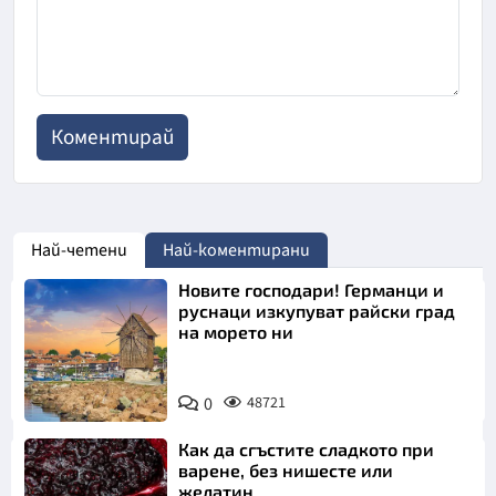
Най-четени
Най-коментирани
Новите господари! Германци и
руснаци изкупуват райски град
на морето ни
0
48721
Как да сгъстите сладкото при
варене, без нишесте или
желатин