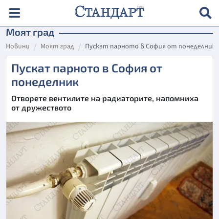
Моят град
Новини
Моят град
Пускат парното в София от понеделник
Пускат парното в София от
понеделник
Отворете вентилите на радиаторите, напомниха
от дружеството