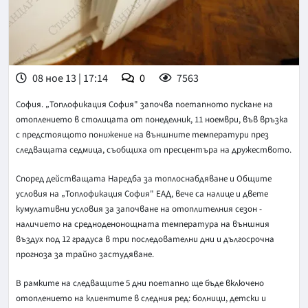
08 ное 13 | 17:14
0
7563
София. „Топлофикация София" започва поетапното пускане на
отоплението в столицата от понеделник, 11 ноември, във връзка
с предстоящото понижение на външните температури през
следващата седмица, съобщиха от пресцентъра на дружеството.
Според действащата Наредба за топлоснабдяване и Общите
условия на „Топлофикация София" ЕАД, вече са налице и двете
кумулативни условия за започване на отоплителния сезон -
наличието на средноденонощната температура на външния
въздух под 12 градуса в три последователни дни и дългосрочна
прогноза за трайно застудяване.
В рамките на следващите 5 дни поетапно ще бъде включено
отоплението на клиентите в следния ред: болници, детски и