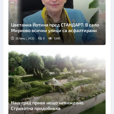
Цветанка Йотина пред СТАНДАРТ: В село
Мирково всички улици са асфалтирани
26 юни | 14:31
0
5340
Наш град прави нещо невиждано.
Страхотна придобивка