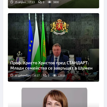
25 април | 17:13
0
3800
Проф. Христо Христов пред СТАНДАРТ:
Млади семейства се завръщат в Шумен
31 декември | 16:17
0
13916