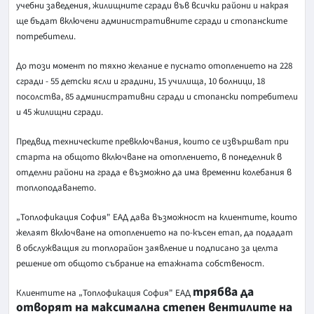
учебни заведения, жилищните сгради във всички райони и накрая
ще бъдат включени административните сгради и стопанските
потребители.
До този момент по тяхно желание е пуснато отоплението на 228
сгради - 55 детски ясли и градини, 15 училища, 10 болници, 18
посолства, 85 административни сгради и стопански потребители
и 45 жилищни сгради.
Предвид техническите превключвания, които се извършват при
старта на общото включване на отоплението, в понеделник в
отделни райони на града е възможно да има временни колебания в
топлоподаването.
„Топлофикация София" ЕАД дава възможност на клиентите, които
желаят включване на отоплението на по-късен етап, да подадат
в обслужващия ги топлорайон заявление и подписано за целта
решение от общото събрание на етажната собственост.
трябва да
Клиентите на „Топлофикация София" ЕАД
отворят на максимална степен вентилите на