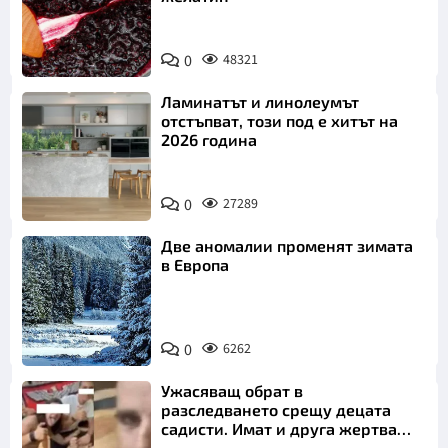
0
48321
Ламинатът и линолеумът
отстъпват, този под е хитът на
2026 година
0
27289
Две аномалии променят зимата
в Европа
0
6262
Ужасяващ обрат в
разследването срещу децата
садисти. Имат и друга жертва
преди Георги