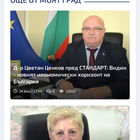
Д-р Цветан Ценков пред СТАНДАРТ: Видин
- новият икономически хоризонт на
България
24 юли | 13:48
0
15019