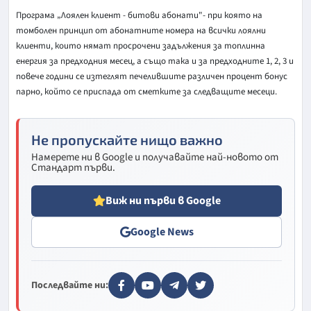
Програма „Лоялен клиент - битови абонати"- при която на
томболен принцип от абонатните номера на всички лоялни
клиенти, които нямат просрочени задължения за топлинна
енергия за предходния месец, а също така и за предходните 1, 2, 3 и
повече години се изтеглят печелившите различен процент бонус
парно, който се приспада от сметките за следващите месеци.
Не пропускайте нищо важно
Намерете ни в Google и получавайте най-новото от
Стандарт първи.
Виж ни първи в Google
Google News
Последвайте ни: