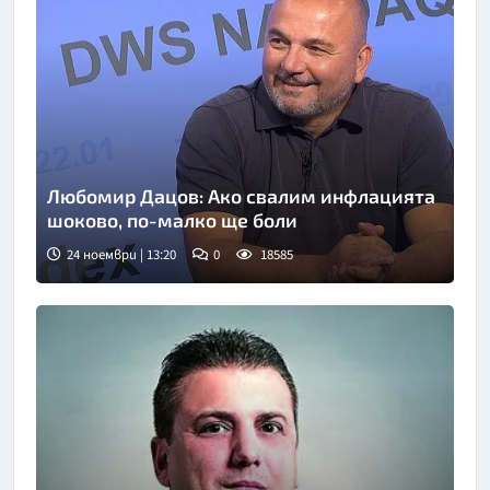
Любомир Дацов: Ако свалим инфлацията
шоково, по-малко ще боли
24 ноември | 13:20
0
18585