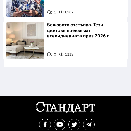
1
6907
Снимка: БТА
Бежовото отстъпва. Тези
цветове превземат
всекидневната през 2026 г.
0
5239