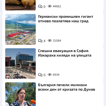
Снимка:
0
44862
Пиксабей
Германски промишлен гигант
отново позлатява наш град
4
31084
Спешна евакуация в София.
Изкараха хиляди на улицата
0
6934
България печели милиони
всеки ден от кризата по Дунав