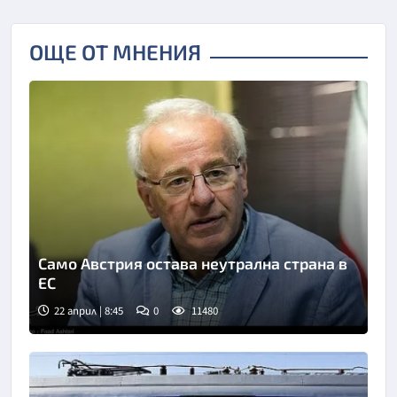
ОЩЕ ОТ МНЕНИЯ
Само Австрия остава неутрална страна в
ЕС
22 април | 8:45
0
11480