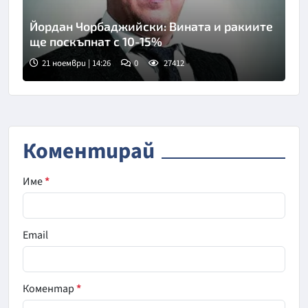
Йордан Чорбаджийски: Вината и ракиите
ще поскъпнат с 10-15%
21 ноември | 14:26
0
27412
Коментирай
Име
*
Email
Коментар
*