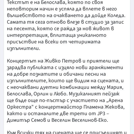
Текстът е на Белослава, която по своя
неповторим начин е успяла да вплете в него
вълшебството на очакването да дойде Коледа.
Самата тя сега отново влезе в студио за запис
на песента, която се ражда за нов живот в
интерпретация, вплитаща уникалното
присъствие на всеки от четиримата
изпълнители.
Концертът на Живко Петров и приятели ще
зарадва публиката с изцяло нови аранжименти
на добре познатите и обичани песни на
изпълнителите, които ще видим на сцената, и
с неочаквани дуетни комбинации между Мария,
Белослава, Орлин и Любо. Музикалният пейзаж
ще бъде още по-пъстър с участието на „Арена
Оркестра" с концертмайстор Пламена Жекова,
както и останалите две трети от JP3 –
Димитър Семов и Веселин Веселинов-Еко.
Към всички тях на сцената ще се присъединят и