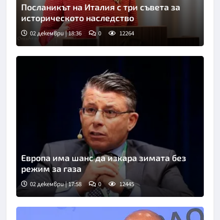
Посланикът на Италия с три съвета за
историческото наследство
02 декември | 18:36
0
12264
Европа има шанс да изкара зимата без
режим за газа
02 декември | 17:58
0
12445