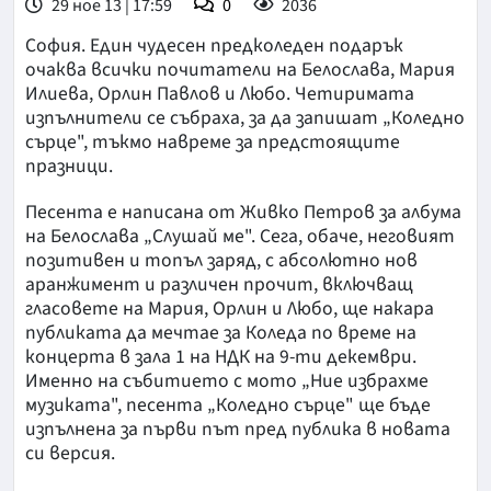
29 ное 13 | 17:59
0
2036
София. Един чудесен предколеден подарък
очаква всички почитатели на Белослава, Мария
Илиева, Орлин Павлов и Любо. Четиримата
изпълнители се събраха, за да запишат „Коледно
сърце", тъкмо навреме за предстоящите
празници.
Песента е написана от Живко Петров за албума
на Белослава „Слушай ме". Сега, обаче, неговият
позитивен и топъл заряд, с абсолютно нов
аранжимент и различен прочит, включващ
гласовете на Мария, Орлин и Любо, ще накара
публиката да мечтае за Коледа по време на
концерта в зала 1 на НДК на 9-ти декември.
Именно на събитието с мото „Ние избрахме
музиката", песента „Коледно сърце" ще бъде
изпълнена за първи път пред публика в новата
си версия.