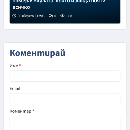
номера: Акулата, която изяжда почти
всичко
06 август | 17:05
0
698
Коментирай
Име
*
Email
Коментар
*