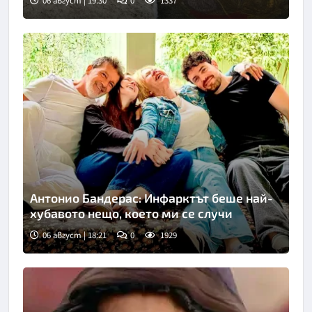
06 август | 19:30
0
1337
Снимка: Fox news
Антонио Бандерас: Инфарктът беше най-
хубавото нещо, което ми се случи
06 август | 18:21
0
1929
Снимка: Инстаграм