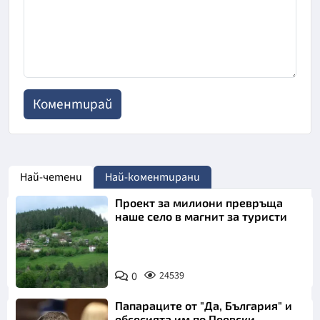
Най-четени
Най-коментирани
Проект за милиони превръща
наше село в магнит за туристи
0
24539
Папараците от "Да, България" и
обсесията им по Пеевски