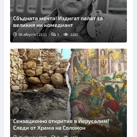
Сбъдната мечта! Издигат палат за
великия ни комедиант
06 август | 21:11
1
1183
Сензационно откритие в Йерусалим!
Следи от Храма на Соломон