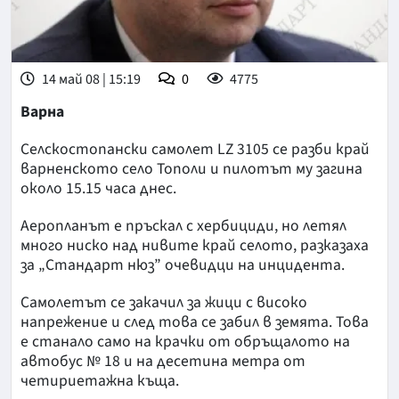
14 май 08 | 15:19
0
4775
Варна
Селскостопански самолет LZ 3105 се разби край
варненското село Тополи и пилотът му загина
около 15.15 часа днес.
Аеропланът е пръскал с хербициди, но летял
много ниско над нивите край селото, разказаха
за „Стандарт нюз” очевидци на инцидента.
Самолетът се закачил за жици с високо
напрежение и след това се забил в земята. Това
е станало само на крачки от обръщалото на
автобус № 18 и на десетина метра от
четириетажна къща.