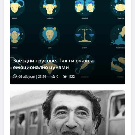
Звездни трусове. Тях ги очаква
емоционално цунами
06 август | 23:56
0
922
Снимка: Freepik