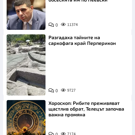
0
11374
Разгадаха тайните на
саркофага край Перперикон
Снимка:
Bulgaria ON
0
9727
AIR
Хороскоп: Рибите преживяват
щастлив обрат, Телецът започва
важна промяна
0
7174