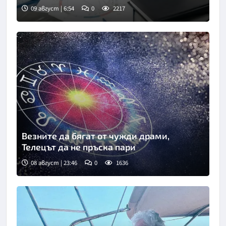
09 август | 6:54
0
2217
Везните да бягат от чужди драми,
Телецът да не пръска пари
08 август | 23:46
0
1636