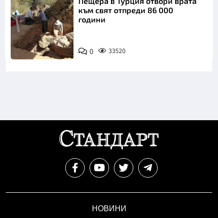
Пещера в Турция отвори врата
към свят отпреди 86 000
години
0
33520
НОВИНИ