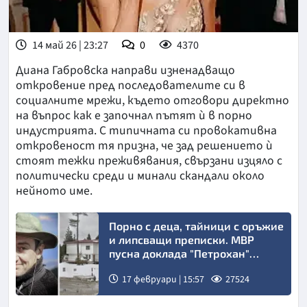
14 май 26 | 23:27
0
4370
Диана Габровска направи изненадващо
откровение пред последователите си в
социалните мрежи, където отговори директно
на въпрос как е започнал пътят ѝ в порно
индустрията. С типичната си провокативна
откровеност тя призна, че зад решението ѝ
стоят тежки преживявания, свързани изцяло с
политически среди и минали скандали около
нейното име.
Порно с деца, тайници с оръжие
и липсващи преписки. МВР
пусна доклада "Петрохан"
(ДОКУМЕНТИ)
17 февруари | 15:57
27524