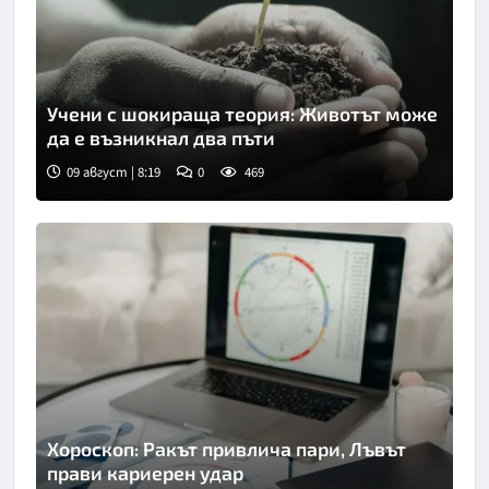
Учени с шокираща теория: Животът може
да е възникнал два пъти
09 август | 8:19
0
469
Снимка: Пиксабей
Хороскоп: Ракът привлича пари, Лъвът
прави кариерен удар