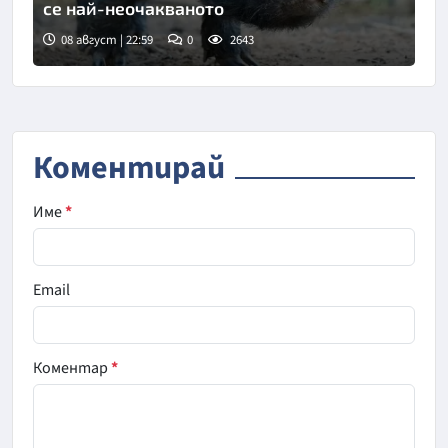
се най-неочакваното
08 август | 22:59
0
2643
Коментирай
Име
*
Email
Коментар
*