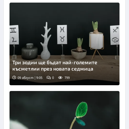
Три зодии ще бъдат най-големите
късметлии през новата седмица
09 август | 9:05
0
799