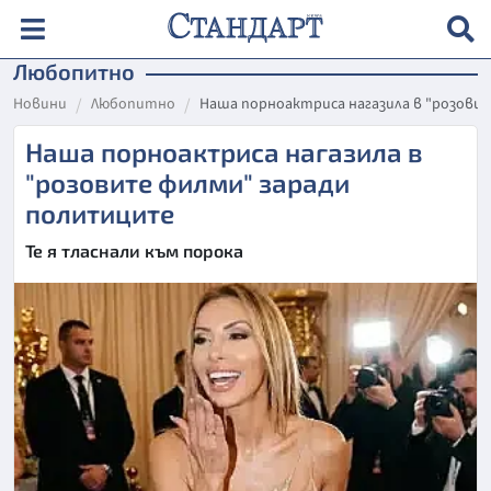
Любопитно
Новини
Любопитно
Наша порноактриса нагазила в "розови
Наша порноактриса нагазила в
"розовите филми" заради
политиците
Те я тласнали към порока