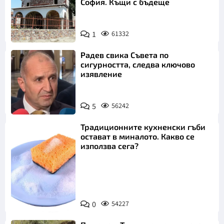
София. Къщи с бъдеще
1
61332
Радев свика Съвета по
сигурността, следва ключово
изявление
5
56242
Традиционните кухненски гъби
остават в миналото. Какво се
използва сега?
Снимка:
0
54227
Пиксабей