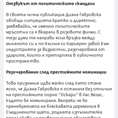
Отзвукът от политическите скандали
В своята лична публикация Диана Габровска
обобщи ситуацията кратко и директно,
заявявайки, че именно политическите
мръсотии са я вкарали в розовите филми. С
тези думи тя направи ясна връзка между
миналото си и по-късния си кариерен завой към
индустрията за възрастни, разочарована от
ударите, които е претърпяла в публичното
пространство.
Разочарование след престижните номинации
Това признание идва малко след като стана
ясно, че Диана Габровска е останала без отличие
на престижните порно "Оскари" в Лас Вегас,
където бе номинирана. Въпреки че бе
пренебрегната на бляскавата церемония в
Съединените щати, родната изпълнителка
продължава да привлича силно обществено