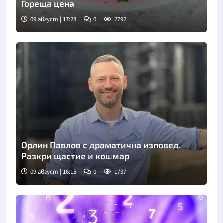
Гореща цена
09 август | 17:28
0
2792
Орлин Павлов с драматична изповед.
Разкри щастие и кошмар
09 август | 16:15
0
1737