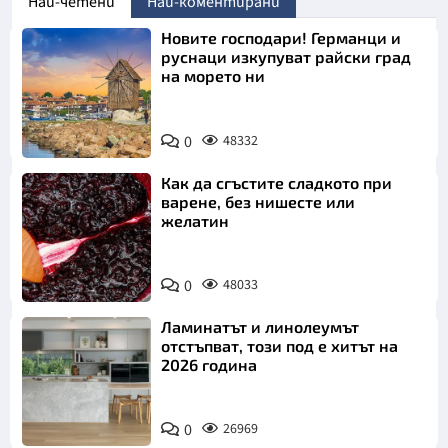
Най-четени
Най-коментирани
Новите господари! Германци и
руснаци изкупуват райски град
на морето ни
0
48332
Как да сгъстите сладкото при
варене, без нишесте или
желатин
0
48033
Ламинатът и линолеумът
отстъпват, този под е хитът на
2026 година
0
26969