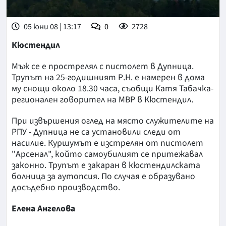
05 юни 08 | 13:17
0
2728
Кюстендил
Мъж се e прострелял с пистолет в Дупница.
Трупът на 25-годишният Р.Н. е намерен в дома
му снощи около 18.30 часа, съобщи Катя Табачка-
регионален говорител на МВР в Кюстендил.
При извършения оглед на място служителите на
РПУ - Дупница не са установили следи от
насилие. Куршумът е изстрелян от пистолет
"Арсенал", който самоубилият се притежавал
законно. Трупът е закаран в кюстендилската
болница за аутопсия. По случая е образувано
досъдебно производство.
Елена Ангелова