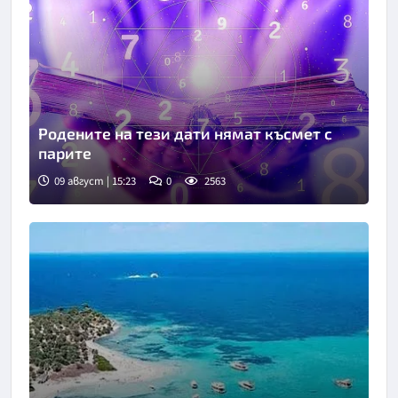
Родените на тези дати нямат късмет с
парите
09 август | 15:23
0
2563