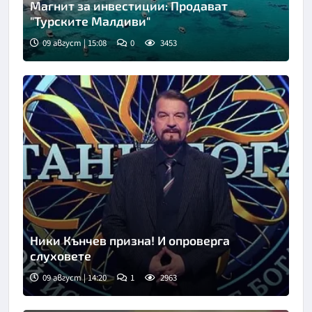
Магнит за инвестиции: Продават
"Турските Малдиви"
09 август | 15:08
0
3453
Ники Кънчев призна! И опроверга
слуховете
09 август | 14:20
1
2963
Снимка: bTV