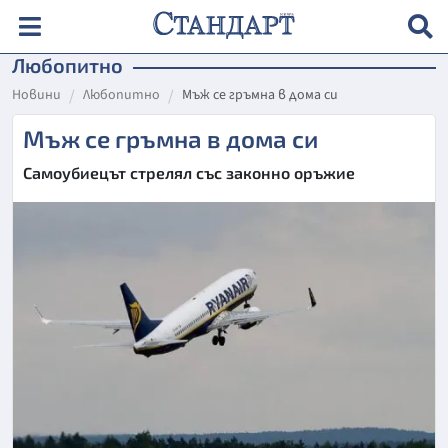
Любопитно
Новини
Любопитно
Мъж се гръмна в дома си
Мъж се гръмна в дома си
Самоубиецът стрелял със законно оръжие