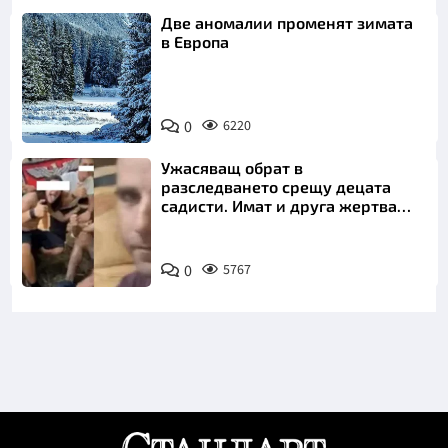
Две аномалии променят зимата
в Европа
0
6220
Ужасяващ обрат в
разследването срещу децата
садисти. Имат и друга жертва
преди Георги
0
5767