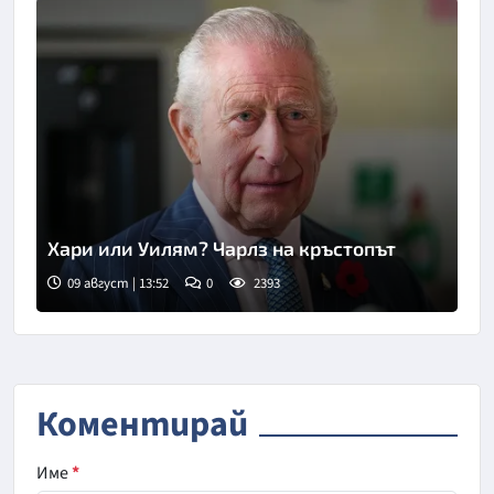
Хари или Уилям? Чарлз на кръстопът
09 август | 13:52
0
2393
Коментирай
Име
*