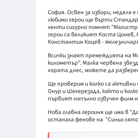
София. Освен за избори, неделя е
любими герои ще върти Стандар
ленти сигурно помнят "Магистрал
герои са великият Коста Цонев,
Константин Коцев - железничар
Всички знаят премеждията на Ми
километър". Малка червена звез
хората днес, можете да разбер
Ще проверим и колко са активни
Онур и Шехерезада, както и кол
първият напълно озвучен филм н
Нова главна героиня ще има в "Д
останаха фенове на "Синьо лято"