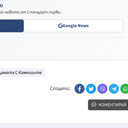
о
най-новото от Стандарт първи.
e
Google News
Дамата С Камелиите
Сподели:
КОМЕНТИРАЙ