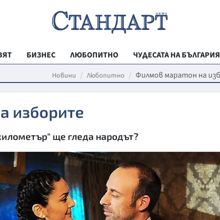
ВЯТ
БИЗНЕС
ЛЮБОПИТНО
ЧУДЕСАТА НА БЪЛГАРИЯ
РЕГИОНАЛНИ
Филмов маратон на из
Новини
Любопитно
ВЕСТНИК СТА
а изборите
МЛАДЕЖКА АК
ЗДРАВЕ
километър" ще гледа народът?
ОБРАЗОВАНИ
МОЯТ ГРАД
ТЕХНОЛОГИИ
ДА!НА БЪЛГАР
ДА! НА БЪЛГ