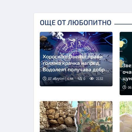
ОЩЕ ОТ ЛЮБОПИТНО
Хороскоп: Овенът прави
голяма крачка напред,
Зве
Водолеят получава добра
оча
новина
цу
07 август | 6:44
0
2132
06
Сни