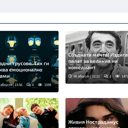
Сбъдната мечта! Издига
палат за великия ни
здни трусове. Тях ги
комедиант
ква емоционално
нами
06 август | 21:11
1
147
 август | 23:56
0
1599
мка: Freepik
Живия Нострадамус