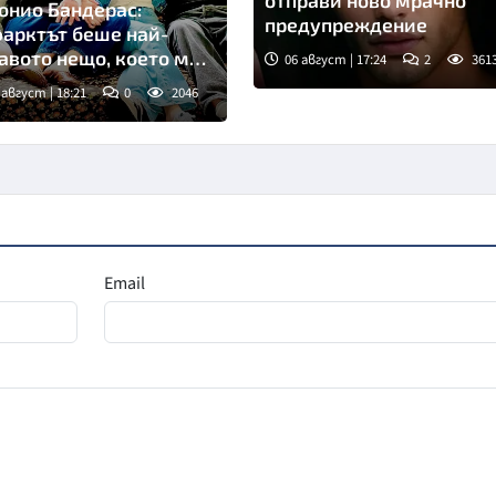
отправи ново мрачно
онио Бандерас:
предупреждение
арктът беше най-
авото нещо, което ми
06 август | 17:24
2
361
случи
 август | 18:21
0
2046
мка: Инстаграм
Email