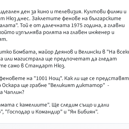
 идеален ден за кино и телевизия. Култови филми и
т Нюз днес. Заклетите фенове на българските
ата". Той е от далечната 1975 година, а главни
 който изпълнява ролята на главен инженер и
ят.
тко Бомбата, майор Деянов и Велински в "На всек
да или магистрала ще предпочетат да гледат
ете само в Стандарт Нюз.
 феновете на "1001 Нощ". Как ли ще се представят
ко Оскара ще грабне "Великият диктатор" -
а Чаплин?
амата с камелиите". Ще следим също и дали
, "Господар и Командир" и "Ян Бибиян".