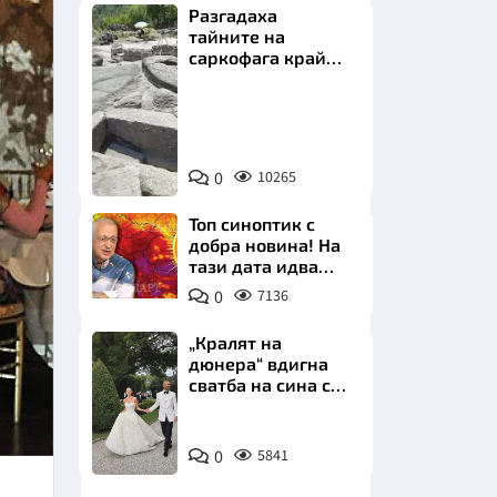
Разгадаха
тайните на
саркофага край
Перперикон
Снимка:
Bulgaria
НИЦИ
ON
0
10265
AIR
Топ синоптик с
добра новина! На
тази дата идва
КРАЙНА
захлаждането
0
7136
„Кралят на
дюнера“ вдигна
сватба на сина си
за 3 милиона
евро на езерото
Снимка:
Комо
0
5841
Инстаграм