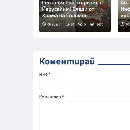
Сензационно откритие в
Ант
Йерусалим! Следи от
Инф
Храма на Соломон
хуб
се 
06 август | 19:30
0
1476
06
Снимка: Fox news
Сни
Коментирай
Име
*
Коментар
*