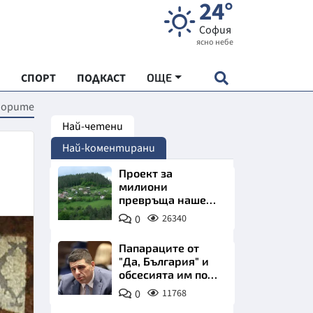
24°
София
ясно небе
СПОРТ
ПОДКАСТ
ОЩЕ
борите
Най-четени
НДАРТ
Най-коментирани
АДЕМИЯ "ЧУДЕСАТА НА БЪЛГАРИЯ"
Проект за
милиони
превръща наше
Е
село в магнит за
0
26340
туристи
Папараците от
"Да, България" и
обсесията им по
СКАТА ХРАНА
Пеевски
0
11768
АРСКАТА ИКОНОМИКА