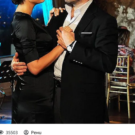
КУЛТУРА
ПРАВОСЪДИЕ
КРИМИ
КИБЕРЗАЩИТ
ВЯРА
ОБЯВИ
ВОЙНАТА В У
ВРЕМЕТО
35503
Рени