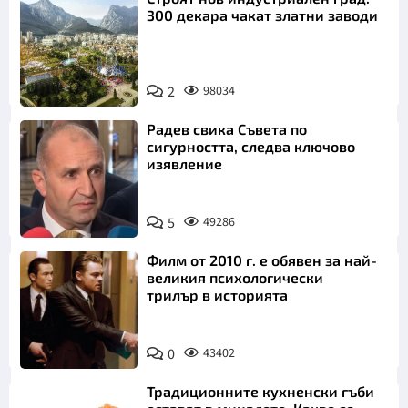
300 декара чакат златни заводи
2
98034
Радев свика Съвета по
сигурността, следва ключово
изявление
5
49286
Филм от 2010 г. е обявен за най-
великия психологически
трилър в историята
0
43402
Традиционните кухненски гъби