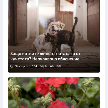
Защо котките живеят по-дълго от
кучетата? Неочаквано обяснение
08 август | 15:34
0
1204
Снимка: Пиксабей