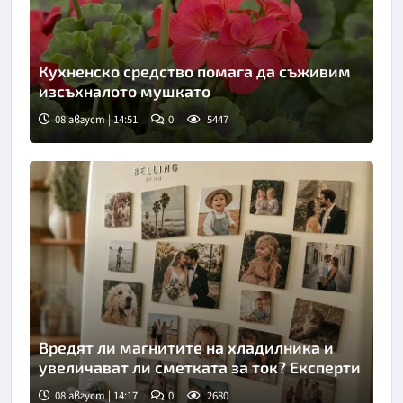
Кухненско средство помага да съживим
изсъхналото мушкато
08 август | 14:51
0
5447
Вредят ли магнитите на хладилника и
увеличават ли сметката за ток? Експерти
08 август | 14:17
0
2680