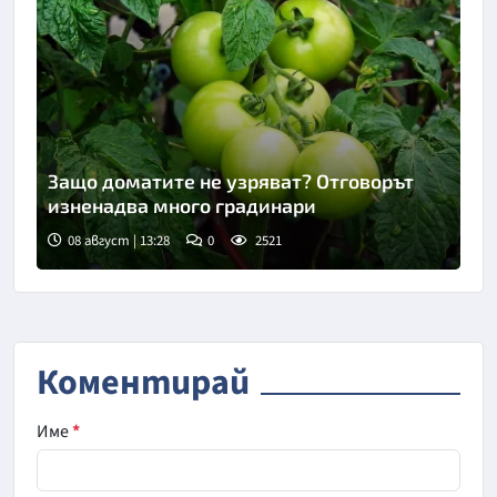
Защо доматите не узряват? Отговорът
изненадва много градинари
08 август | 13:28
0
2521
Снимка: Пиксабей
Коментирай
Име
*