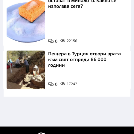
остават в миналото. Какво се
използва сега?
Снимка:
0
22156
Пиксабей
Пещера в Турция отвори врата
към свят отпреди 86 000
години
0
17242