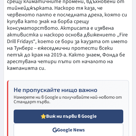
срещу климатичните промени, вдъхновени от
тийнейджърката. Наскоро тя каза, че
червеното палто е последната дреха, която си
купува като знак на борба срещу
консуматорството. Актрисата е изявена
активистка и наскоро основа движението „Fire
Drill Fridays“, което се бори за каузата от името
на Тунберг – ежеседмични протести всеки
петък до края на 2019-а. Както знаем, Фонда бе
арестувана четири пъти от началото на
кампанията си.
Не пропускайте нищо важно
Намерете ни в Google и получавайте най-новото от
Стандарт първи.
Виж ни първи в Google
Google News