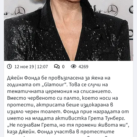
12 ное 19 | 12:07
0
4269
Джейн Фонда бе провъзгласена за жена на
годината от „Glamour“. Това се случи на
тематичната церемония на списанието.
Вместо червеното си палто, което носи на
протести, актрисата беше издокарана в
изцяло черен тоалет. Фонда прие наградата от
името на младата активистка Грета Тунберг.
„Не познавам Грета, но тя промени живота ми“,
каза Джейн. Фонда участва в протестите