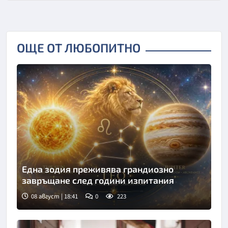
ОЩЕ ОТ ЛЮБОПИТНО
Една зодия преживява грандиозно
завръщане след години изпитания
08 август | 18:41
0
223