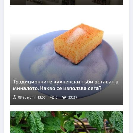
Традиционните кухненски гъби остават в
миналото. Какво се използва сега?
08 август | 13:56
0
23217
Снимка: Пиксабей