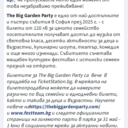
това незабравимо преживяване!
The Big Garden Party
е едно от най-достъпните
и пъстри събития в София през 2025 г. – с
билети от 120 лв за цялото семейство
посетителите получават достъп до музика от
световна класа, десетки активности за деца и
възрастни, кулинарни шоута, театър, комедия
и още много изненади. Събитието съчетава
мащабен културен фестивал с истински семеен
празник на открито.
Билетите за The Big Garden Party са вече в
продажба на TicketStation.bg. В мрежата на
билетопродавача можете да намерите
различни по вид семейни и еднодневни билети,
както и такива за деца и възрастни. Научете
повече на
https://thebiggardenparty.com/
и
www.festteam.bg
и следете официалните
страници на голямото парти в парка за 31 май -
1 юни в социалните мрежи за актуални новини.