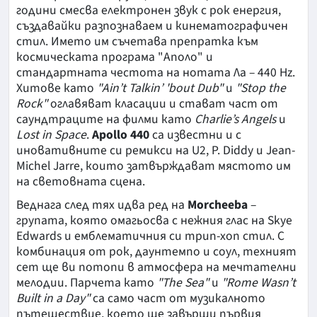
години смесва електронен звук с рок енергия,
създавайки разпознаваем и кинематографичен
стил. Името им съчетава препратка към
космическата програма "Аполо" и
стандартната честота на нотата Ла – 440 Hz.
Хитове като
"Ain’t Talkin’ 'bout Dub"
и
"Stop the
Rock"
оглавяват класации и стават част от
саундтраците на филми като
Charlie’s Angels
и
Lost in Space
.
Apollo 440
са известни и с
иновативните си ремикси на U2, P. Diddy и Jean-
Michel Jarre, които затвърждават мястото им
на световната сцена.
Веднага след тях идва ред на
Morcheeba
–
групата, която омагьосва с нежния глас на Skye
Edwards и емблематичния си трип-хоп стил. С
комбинация от рок, даунтемпо и соул, техният
сет ще ви потопи в атмосфера на мечтателни
мелодии. Парчета като
"The Sea"
и
"Rome Wasn’t
Built in a Day"
са само част от музикалното
пътешествие, което ще завърши първия