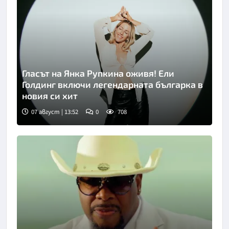
Гласът на Янка Рупкина оживя! Ели
Голдинг включи легендарната българка в
новия си хит
07 август | 13:52
0
708