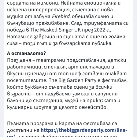
сърцата на милиони. Нейната емоционална и
искрена интерпретация, съчетана с нова
музика от албума
Firebird
, обещава силно и
вълнуващо преживяване. След триумфалната си
победа в The Masked Singer UK през 2022 г.,
Натали се завръща на сцената с още по-голяма
сила – този път и за българската публика.
А останалото?
През деня – театрални представления, детски
работилници, стендъп, арт инсталации и
вкусни изненади от топ шеф-готвачи очакват
посетителите. The Big Garden Party е фестивал,
който буквално съчетава сцени за всички
възрасти – от надуваеми замъци и сапунени
балони до състезания, музей на приказката и
кулинарни шоута за цялото семейство.
Пълната програма и карта на фестивала са
достъпни на
https://thebiggardenparty.com/line-
up/
, не пропускайте нито един момент от