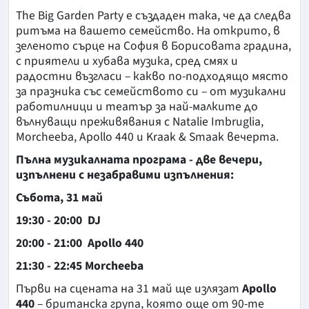
The Big Garden Party е създаден така, че да следва
ритъма на вашето семейство. На открито, в
зеленото сърце на София в Борисовата градина,
с приятели и хубава музика, сред смях и
радостни възгласи – какво по-подходящо място
за празника със семейството си – от музикални
работилници и театър за най-малките до
вълнуващи преживявания с Natalie Imbruglia,
Morcheeba, Apollo 440 и Kraak & Smaak вечерта.
Пълна музикалната програма - две вечери,
изпълнени с незабравими изпълнения:
Събота, 31 май
19:30 - 20:00 DJ
20:00 - 21:00 Apollo 440
21:30 - 22:45 Morcheeba
Първи на сцената на 31 май ще излязат
Apollo
440
– британска група, която още от 90-те