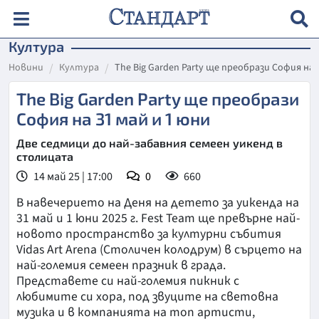
Култура
Новини
Култура
The Big Garden Party ще преобрази София на 
The Big Garden Party ще преобрази
София на 31 май и 1 юни
Две седмици до най-забавния семеен уикенд в
столицата
14 май 25 | 17:00
0
660
В навечерието на Деня на детето за уикенда на
31 май и 1 юни 2025 г. Fest Team ще превърне най-
новото пространство за културни събития
Vidas Art Arena (Столичен колодрум) в сърцето на
най-големия семеен празник в града.
Представете си най-големия пикник с
любимите си хора, под звуците на световна
музика и в компанията на топ артисти,