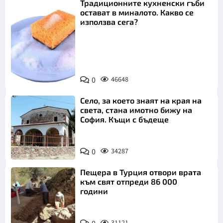
Традиционните кухненски гъби
остават в миналото. Какво се
използва сега?
Снимка:
0
46648
Пиксабей
Село, за което знаят на края на
света, стана имотно бижу на
София. Къщи с бъдеще
0
34287
Пещера в Турция отвори врата
към свят отпреди 86 000
години