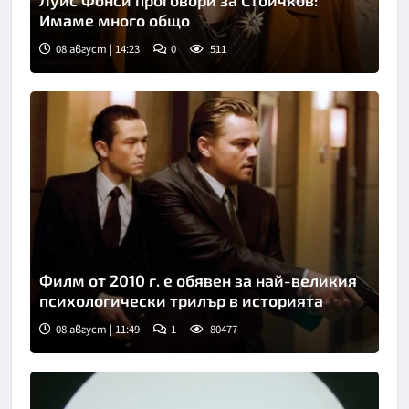
Луис Фонси проговори за Стоичков:
Имаме много общо
08 август | 14:23
0
511
Филм от 2010 г. е обявен за най-великия
психологически трилър в историята
08 август | 11:49
1
80477