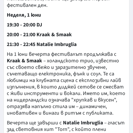
фестивален ден.
Неделя, 1 юни
19:30 - 20:00 DJ
20:00 - 21:00 Kraak & Smaak
21:30 - 22:45 Natalie Imbruglia
На 1 юни вечерта фестивалът продължава с
Kraak & Smaak
– холандското трио, известно
със своето свежо и заразително звучене,
съчетаващо електроника, фънк и соул. Те са
любимци на клубната сцена с експлозивни лайв
изпълнения, в които диджей сетове се смесват
с живи инструменти и вокали. Името им, което
на нидерландски означава "хрупкав и вкусен",
отразява напълно стила им – динамичен,
иновативен и винаги в ритъм с публиката.
Вечерта ще завърши с
Natalie Imbruglia
– гласът
зад световния хит "Torn", с който плени