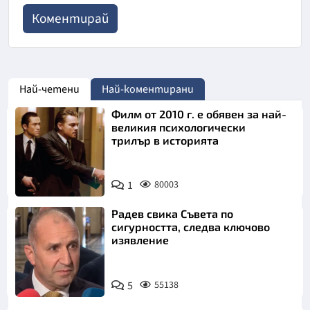
Най-четени
Най-коментирани
Филм от 2010 г. е обявен за най-
великия психологически
трилър в историята
1
80003
Радев свика Съвета по
сигурността, следва ключово
изявление
5
55138