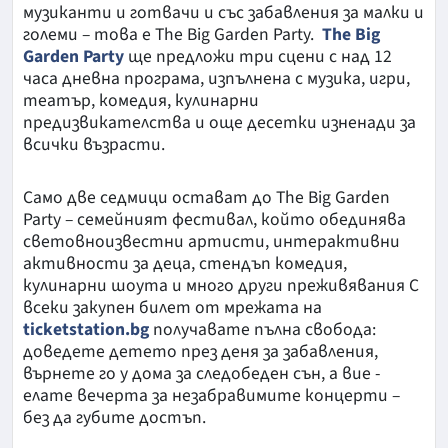
музиканти и готвачи и със забавления за малки и
големи – това е The Big Garden Party.
The Big
Garden Party
ще предложи три сцени с над 12
часа дневна програма, изпълнена с музика, игри,
театър, комедия, кулинарни
предизвикателства и още десетки изненади за
всички възрасти.
Само две седмици остават до The Big Garden
Party – семейният фестивал, който обединява
световноизвестни артисти, интерактивни
активности за деца, стендъп комедия,
кулинарни шоута и много други преживявания С
всеки закупен билет от мрежата на
ticketstation.bg
получавате пълна свобода:
доведете детето през деня за забавления,
върнете го у дома за следобеден сън, а вие -
елате вечерта за незабравимите концерти –
без да губите достъп.