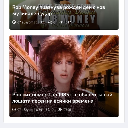
Rob Money празнува рожден ден с нов
музикален удар
07 август | 13:32
0
517
Рок хит номер 1 за 1985 г. е обявен за най-
лошата песен на всички времена
07 август | 8:39
0
7696