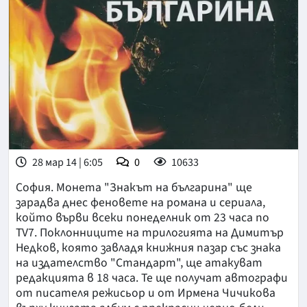
28 мар 14 | 6:05
0
10633
София. Монета "Знакът на българина" ще
зарадва днес феновете на романа и сериала,
който върви всеки понеделник от 23 часа по
TV7. Поклонниците на трилогията на Димитър
Недков, която завладя книжния пазар със знака
на издателство "Стандарт", ще атакуват
редакцията в 18 часа. Те ще получат автографи
от писателя режисьор и от Ирмена Чичикова