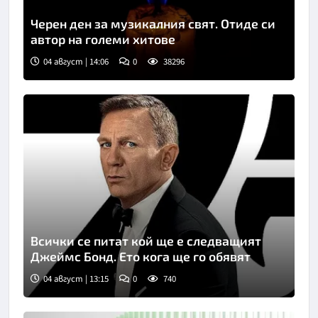
Черен ден за музикалния свят. Отиде си
автор на големи хитове
04 август | 14:06
0
38296
Всички се питат кой ще е следващият
Джеймс Бонд. Ето кога ще го обявят
04 август | 13:15
0
740