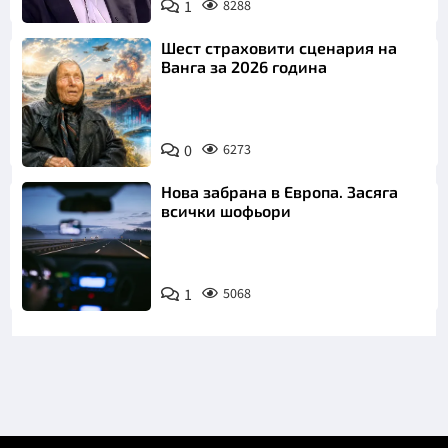
1
8288
Снимка: бТВ
Шест страховити сценария на
Ванга за 2026 година
0
6273
Нова забрана в Европа. Засяга
всички шофьори
1
5068