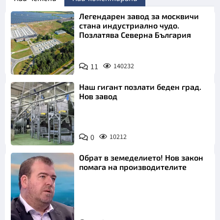
Легендарен завод за москвичи
стана индустриално чудо.
Позлатява Северна България
11
140232
Наш гигант позлати беден град.
Нов завод
0
10212
Обрат в земеделието! Нов закон
помага на производителите