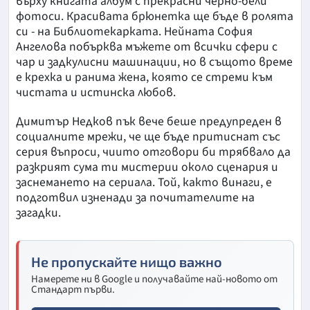
върху книгата албум с прекрасни черно-бели
фотоси. Красивата брюнетка ще бъде в ролята
си - на Библиотекарката. Нейната София
Ангелова побърква мъжете от всички сфери с
чар и задкулисни машинации, но в същото време
е крехка и ранима жена, която се стреми към
чистата и истинска любов.
Димитър Недков пък вече беше предупреден в
социалните мрежи, че ще бъде притиснат със
серия въпроси, чиито отговори би трябвало да
разкрият сума ти мистерии около сценария и
заснемането на сериала. Той, както винаги, е
подготвил изненади за почитателите на
загадки.
Не пропускайте нищо важно
Намерете ни в Google и получавайте най-новото от
Стандарт първи.