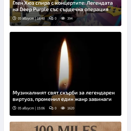
Глен Хюз спира с концертите: Легендата
на Deep Purple със сърдечна операция
05 август | 18:48
0
394
Музикалният свят скърби за легендарен
виртуоз, променил един жанр завинаги
05 август | 15:06
0
1620