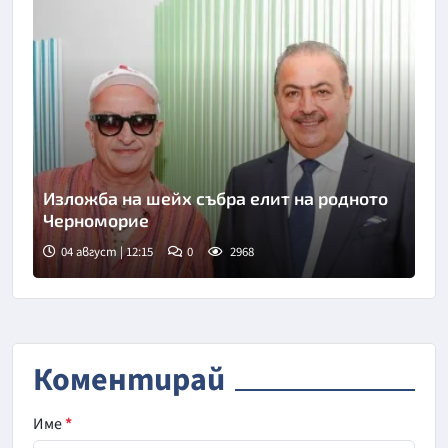
Изложба на шейх събра елит на родното
Черноморие
04 август | 12:15
0
2968
Коментирай
Име
*