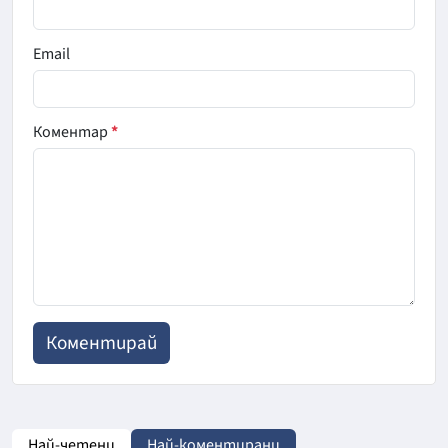
Email
Коментар
*
Най-четени
Най-коментирани