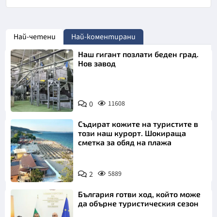
Най-четени
Най-коментирани
Наш гигант позлати беден град.
Нов завод
0
11608
Съдират кожите на туристите в
този наш курорт. Шокираща
сметка за обяд на плажа
2
5889
България готви ход, който може
да обърне туристическия сезон