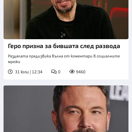
Снимка: NOVA
Геро призна за бившата след развода
Раздялата предизвика вълна от коментари в социалните
мрежи
31 юли | 12:34
0
9460