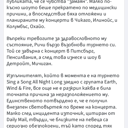
публиката, че се чувства "замаян". Малко по-
късно шоуто беше прекратено по медицински
причини, а впоследствие бяха отложени и
планираните му концерти в Чикаго, Илинойс, и
Колумбъс, Охайо.
Въпреки тревогите за здравословното му
състояние, Ричи бързо възобнови турнето си.
Той се завърна с концерт в Питсбърг,
Пенсилвания, а след това изнесе и шоу в
Детройт, Мичиган.
Изпълнителят, който в момента е на турнето
Sing a Song All Night Long заедно с групата Earth,
Wind & Fire, все още не е разкрил каква е била
точната причина за неразположението му.
Единственото потвърдено е, че е получил
внезапен световъртеж по време на концерта.
Малко след инцидента източник, цитиран от
Daily Mail, твърди, че близките на певеца са
сериозно обезпокоени, тъй като според тях