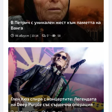
В Петрич с уникален жест към паметта на
Ванга
06 август | 10:14
0
58
Глен Хюз спира с концертите: Легендата
на Deep Purple със сърдечна операция