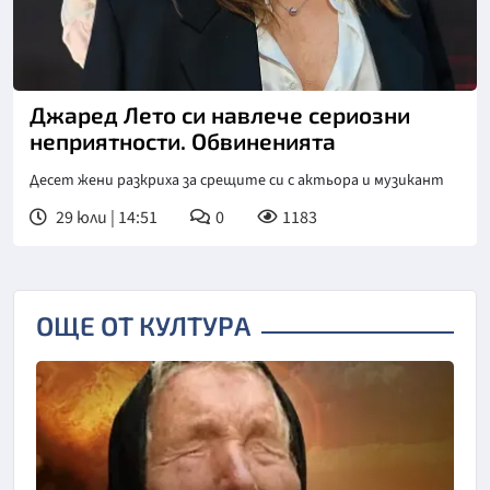
Снимка: БГНЕС
Джаред Лето си навлече сериозни
неприятности. Обвиненията
Десет жени разкриха за срещите си с актьора и музикант
29 юли | 14:51
0
1183
ОЩЕ ОТ КУЛТУРА