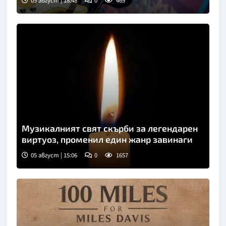
05 август | 18:48
0
469
Музикалният свят скърби за легендарен
виртуоз, променил един жанр завинаги
05 август | 15:06
0
1657