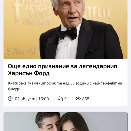
Снимка: БГНЕС
Още едно признание за легендарния
Харисън Форд
Класираха знаменитостите над 80 години с най-перфектни
фигури
02 август | 16:00
0
868