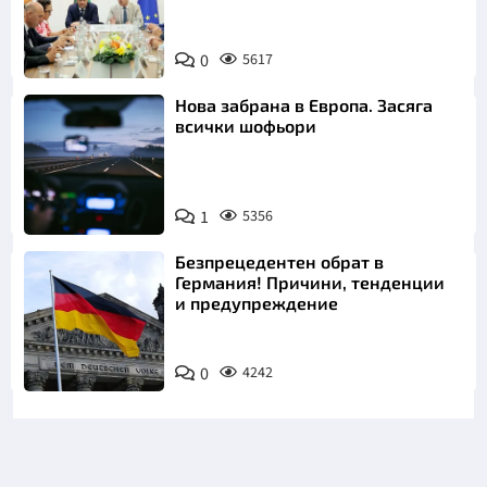
0
5617
Нова забрана в Европа. Засяга
всички шофьори
1
5356
Безпрецедентен обрат в
Германия! Причини, тенденции
и предупреждение
0
4242