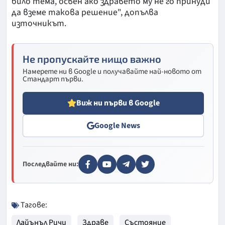
било тема, освен ако здравето му не го принуди
да вземе такова решение", допълва
източникът.
Не пропускайте нищо важно
Намерете ни в Google и получавайте най-новото от
Стандарт първи.
Виж ни първи в Google
Google News
Последвайте ни:
Тагове:
Лайънъл Ричи
Здраве
Състояние