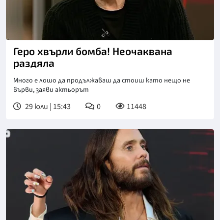
Снимка: NOVA
Геро хвърли бомба! Неочаквана
раздяла
Много е лошо да продължаваш да стоиш като нещо не
върви, заяви актьорът
29 юли | 15:43
0
11448