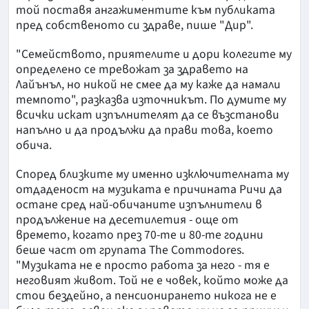
той поставя ангажиментите към публиката
пред собственото си здраве, пише "Дир".
"Семейството, приятелите и дори колегите му
определено се тревожат за здравето на
Лайънъл, но никой не смее да му каже да намали
темпото", разказва източникът. По думите му
всички искат изпълнителят да се възстанови
напълно и да продължи да прави това, което
обича.
Според близките му именно изключителната му
отдаденост на музиката е причината Ричи да
остане сред най-обичаните изпълнители в
продължение на десетилетия - още от
времето, когато през 70-те и 80-те години
беше част от групата The Commodores.
"Музиката не е просто работа за него - тя е
неговият живот. Той не е човек, който може да
стои бездейно, а пенсионирането никога не е