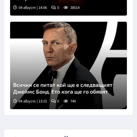
04 август | 14:06
0
38514
Всички се питат кой ще е следващият
Джеймс Бонд. Ето кога ще го обявят
04 август | 13:15
0
740