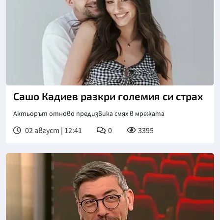
Сашо Кадиев разкри големия си страх
Актьорът отново предизвика смях в мрежата
02 август | 12:41
0
3395