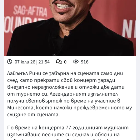
07 юли 26 | 21:54
0
916
Лайънъл Ричи се завърна на сцената само дни
след като прекрати свой концерт заради
внезапно неразположение и отложи две дати
от турнето си. Легендарният изпълнител
получи световъртеж по време на участие в
Минесота, което наложи преждевременното му
слизане от сцената.
По време на концерта 77-годишният музикант
изпълняваше песните си седнал и обясни на