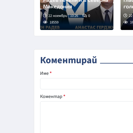
Македония
гол
22 ноември | 10:26
0
22
18559
1
Коментирай
Име
*
Коментар
*