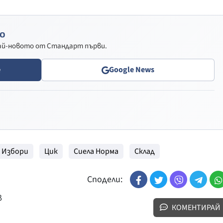
о
най-новото от Стандарт първи.
e
Google News
Избори
Цик
Сиела Норма
Склад
Сподели:
в
КОМЕНТИРАЙ