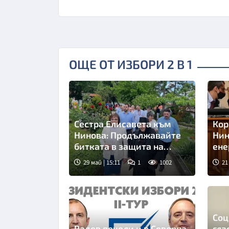
ОЩЕ ОТ ИЗБОРИ 2 В 1
Сестра Елисавета към
Кор
Нинова: Продължавайте
Нин
битката в защита на
ене
християнското семейство
нар
29 май | 15:11
1
1002
21
кра
Соц
Радев печели и в Северна
гла