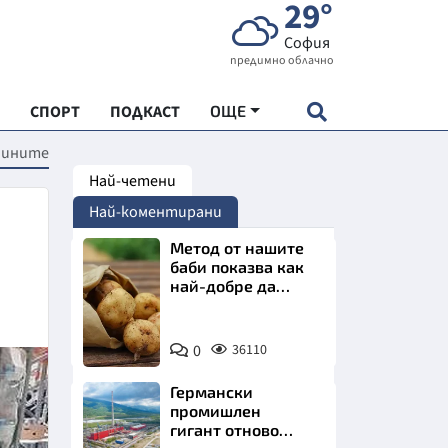
29°
София
предимно облачно
СПОРТ
ПОДКАСТ
ОЩЕ
ашините
Най-четени
НДАРТ
Най-коментирани
АДЕМИЯ "ЧУДЕСАТА НА БЪЛГАРИЯ"
Метод от нашите
баби показва как
най-добре да
Е
съхраняваме
картофите у дома
Снимка:
0
36110
Пиксабей
Германски
СКАТА ХРАНА
промишлен
гигант отново
АРСКАТА ИКОНОМИКА