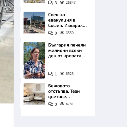
позлатява наш
3
26847
град
Спешна
евакуация в
София. Изкараха
хиляди на
0
6550
улицата
НИЦИ
България печели
милиони всеки
ден от кризата по
Дунав
Снимка:
КРАЙНА
1
6523
БТА
Бежовото
отстъпва. Тези
цветове
превземат
0
4781
всекидневната
през 2026 г.