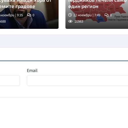
емите градове
един регион
 ноември | 9:35
0
22 ноември | 7:49
0
6688
20563
Email