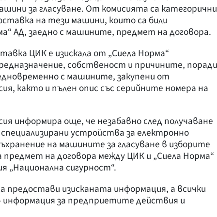
шини за гласуване. От комисията са категорични
доставка на тези машини, които са били
“ АД, заедно с машините, предмет на договора.
тавка ЦИК е изискала от „Сиела Норма“
едназначение, собственост и причините, порад
едновременно с машините, закупени от
я, както и пълен опис със серийните номера на
ия информира още, че незабавно след получаване
 специализирани устройства за електронно
съхранение на машините за гласуване в изборите
 са предмет на договора между ЦИК и „Сиела Норма“
ия „Национална сигурност“.
а предостави изисканата информация, а всички
 информация за предприетите действия и