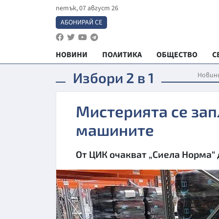
петък, 07 август 26
АБОНИРАЙ СЕ
НОВИНИ
ПОЛИТИКА
ОБЩЕСТВО
С
Избори 2 в 1
Новин
Мистерията се зап
машините
От ЦИК очакват „Сиела Норма“