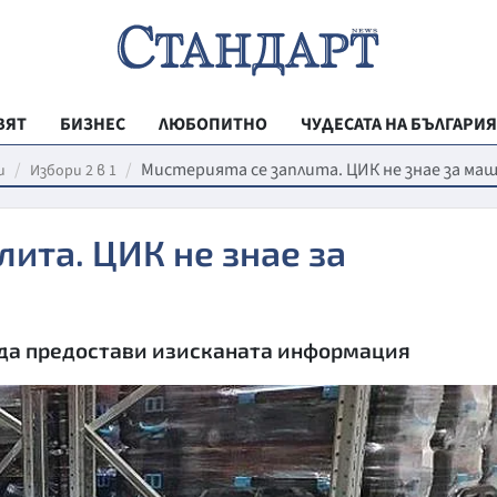
ВЯТ
БИЗНЕС
ЛЮБОПИТНО
ЧУДЕСАТА НА БЪЛГАРИЯ
РЕГИОНАЛНИ
Мистерията се заплита. ЦИК не знае за м
и
Избори 2 в 1
ВЕСТНИК СТА
лита. ЦИК не знае за
МЛАДЕЖКА АК
ЗДРАВЕ
ОБРАЗОВАНИ
 да предостави изисканата информация
МОЯТ ГРАД
ТЕХНОЛОГИИ
ДА!НА БЪЛГАР
ДА! НА БЪЛГ