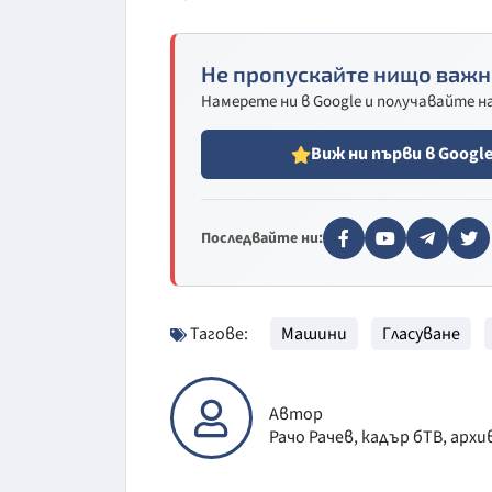
Не пропускайте нищо важн
Намерете ни в Google и получавайте 
Виж ни първи в Googl
Последвайте ни:
Тагове:
Машини
Гласуване
Автор
Рачо Рачев, кадър бТВ, архи