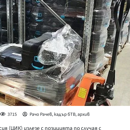
КУЛТУРА
ПРАВОСЪДИЕ
КРИМИ
КИБЕРЗАЩИТ
ВЯРА
ОБЯВИ
ВОЙНАТА В У
ВРЕМЕТО
3715
Рачо Рачев, кадър бТВ, архив
 (ЦИК) излезе с позицията по случая с