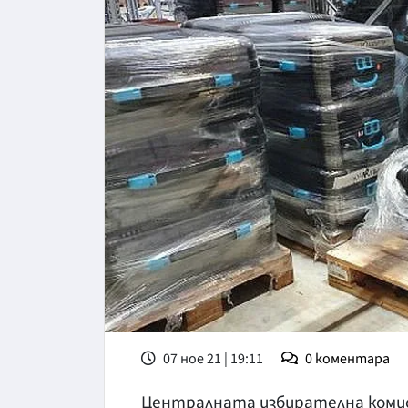
07 ное 21 | 19:11
0
коментара
Централната избирателна комисия