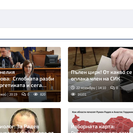
нелия
Пълен цирк! От какво се
ова: Сглобката разби
оплака член на СИК
ргетиката и сега
22 ноември | 14:10
0
одът няма да плаща
 май | 20:19
0
820
16101
жбите ви
иолог: За Радев
Изборната карта:
суваха млади хора от
Герджиков печели само 