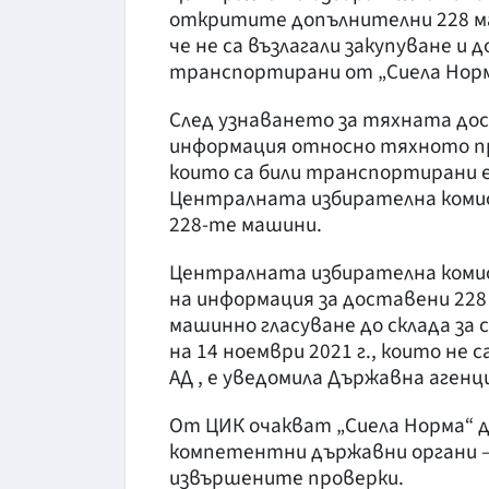
откритите допълнителни 228 ма
че не са възлагали закупуване и 
транспортирани от „Сиела Норма
След узнаването за тяхната дос
информация относно тяхното пр
които са били транспортирани 
Централната избирателна комиси
228-те машини.
Централната избирателна комис
на информация за доставени 228
машинно гласуване до склада за 
на 14 ноември 2021 г., които не
АД , е уведомила Държавна агенц
От ЦИК очакват „Сиела Норма“ д
компетентни държавни органи –
извършените проверки.