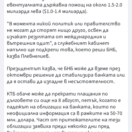
евентуалната държавна помощ на около 1.5-2.0
милиарда лева ($1.0-1.4 милиарда).
"В момента никой политик или правителство
не могат да сторят нищо друго, освен да
изчакат резултата от международния и
вътрешния одит", а служебният кабинет
напълно ще подкрепи това, което реши БНБ,
казва Плевнелиев.
Президентът казва, че БНБ може да вземе през
октомври решение да стабилизира банката или
да я остави да изпадне в несъстоятелност.
КТБ обаче може да прекрати плащания по
дълговете си още на 8 август, петък, когато е
падежът на облигации на банката, които по
неофициална информация са в рамките на 50-70
млн. долара. Част от притежателите на тези
облигации заявиха преди няколко дни пред