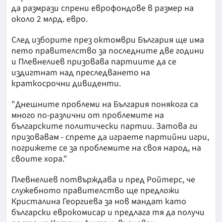
да размрази спрени еврофондове в размер на
около 2 млрд. евро.
След изборите през октомври България ще има
пето правителство за последните две години
и Плевнелиев призовава партиите да се
издигтнат над преследването на
краткосрочни дивиденти.
"Днешните проблеми на България понякога са
много по-различни от проблемите на
българските политически партии. Затова ги
призовавам - спрете да играете партийни игри,
погрижете се за проблемите на своя народ, на
своите хора."
Плевнелиев потвърждава и пред Ройтерс, че
служебното правителство ще предложи
Кристалина Георгиева за нов мандат като
български еврокомисар и предлага тя да получи