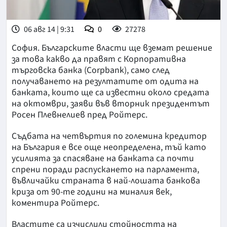
06 авг 14 | 9:31
0
27278
София. Българските власти ще вземат решение
за това какво да правят с Корпоративна
търговска банка (Corpbank), само след
получаването на резултатите от одита на
банката, които ще са известни около средата
на октомври, заяви във вторник президентът
Росен Плевнелиев пред Ройтерс.
Съдбата на четвъртия по големина кредитор
на България е все още неопределена, тъй като
усилията за спасяване на банката са почти
спрени поради распускането на парламента,
въвличайки страната в най-лошата банкова
криза от 90-те години на миналия век,
коментира Ройтерс.
Властите са изчислили стойността на