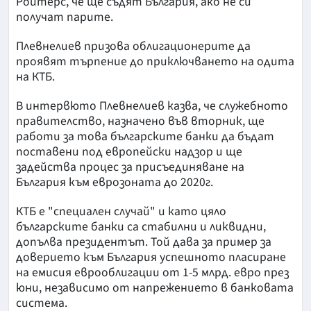
Ройтерс, че ще съдят България, ако не си
получат парите.
Плевнелиев призова облигационерите да
проявят търпение до приключването на одита
на КТБ.
В интервюто Плевнелиев казва, че служебното
правителство, назначено във вторник, ще
работи за това българските банки да бъдат
поставени под европейски надзор и ще
задейства процес за присъединяване на
България към еврозоната до 2020г.
КТБ е "специален случай" и като цяло
българските банки са стабилни и ликвидни,
допълва президентът. Той дава за пример за
доверието към България успешното пласиране
на емисия еврооблигации от 1-5 млрд. евро през
юни, независимо от напрежението в банковата
система.