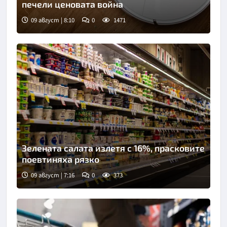
печели ценовата война
09 август | 8:10
0
1471
Снимка: Пиксабей
Зелената салата излетя с 16%, прасковите
поевтиняха рязко
09 август | 7:16
0
373