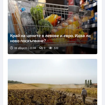
Край на цените в левове и евро. Идва ли
ново поскъпване?
08 август | 21:04
0
820