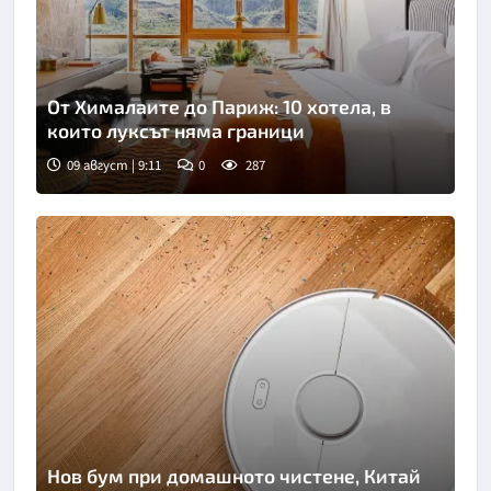
От Хималаите до Париж: 10 хотела, в
които луксът няма граници
09 август | 9:11
0
287
Нов бум при домашното чистене, Китай