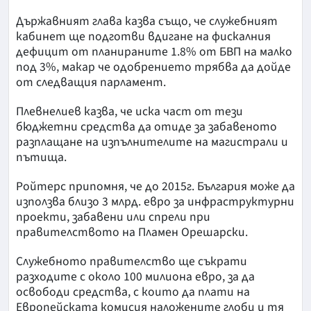
Държавният глава казва също, че служебният
кабинет ще подготви вдигане на фискалния
дефицит от планираните 1.8% от БВП на малко
под 3%, макар че одобрението трябва да дойде
от следващия парламент.
Плевнелиев казва, че иска част от тези
бюджетни средства да отиде за забавеното
разплащане на изпълнителите на магистрали и
пътища.
Ройтерс припомня, че до 2015г. България може да
използва близо 3 млрд. евро за инфраструктурни
проекти, забавени или спрели при
правителството на Пламен Орешарски.
Служебното правителство ще съкрати
разходите с около 100 милиона евро, за да
освободи средства, с които да плати на
Европейската комисия наложените глоби и тя