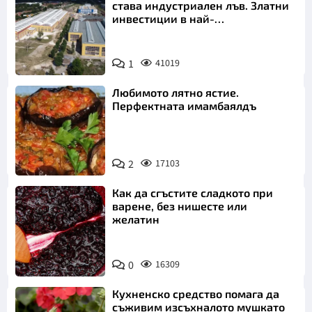
става индустриален лъв. Златни
инвестиции в най-
аристократичния ни град
1
41019
Любимото лятно ястие.
Перфектната имамбаялдъ
2
17103
Как да сгъстите сладкото при
варене, без нишесте или
желатин
0
16309
Кухненско средство помага да
съживим изсъхналото мушкато