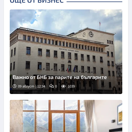
Важно от БНБ за парите на българите
09 август | 12:34
0
1039