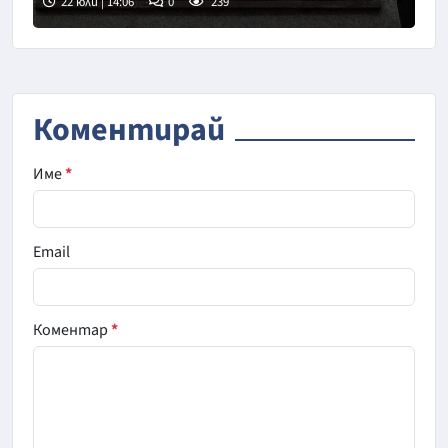
22 юли | 14:06
0
239
Снимка: БТА
Коментирай
Име
*
Email
Коментар
*