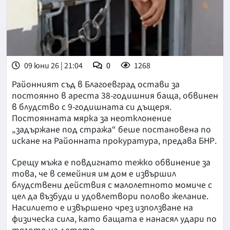
09 юни 26 | 21:04
0
1268
Районният съд в Благоевград остави за
постоянно в ареста 38-годишния баща, обвинен
в блудство с 9-годишната си дъщеря.
Постоянната мярка за неотклонение
„задържане под стража“ беше постановена по
искане на Районната прокуратура, предава БНР.
Срещу мъжа е повдигнато тежко обвинение за
това, че в семейния им дом е извършил
блудствени действия с малолетното момиче с
цел да възбуди и удовлетвори полово желание.
Насилието е извършено чрез използване на
физическа сила, като бащата е нанасял удари по