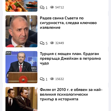
1
54712
Радев свика Съвета по
сигурността, следва ключово
изявление
5
32449
Турция с мощен план. Ердоган
превръща Джейхан в петролно
чудо
1
15632
Филм от 2010 г. е обявен за най-
великия психологически
трилър в историята