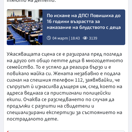
тялото на детето.
По искане на ДПС! Повишиха до
16 години възрастта за
наказание на блудството с деца
04 март | 18:43
3139
Ужасяващата сцена се е разиграла пред погледа
на друго от общо петте деца в многодетното
семейство. То е успяло да реагира бързо и е
повикало майка си. Жената незабавно е подала
сигнал на спешния телефон 112, заявявайки, че
съпругът ѝ изнасилва дъщеря им, след което на
адреса веднага са пристигнали полицейски
екипи. Очаква се разследването по случая да
продължи с разпити на свидетели и
специализирани експертизи за състоянието на
пострадалото дете.