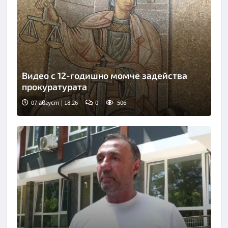
Видео с 12-годишно момче задейства
прокуратурата
07 август | 18:26
0
506