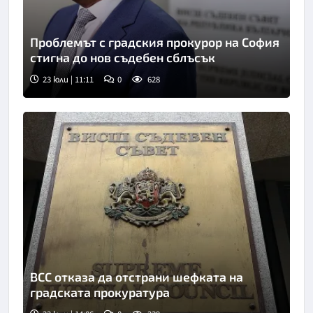
Проблемът с градския прокурор на София
стигна до нов съдебен сблъсък
23 юли | 11:11
0
628
Снимка: БТА
ВСС отказа да отстрани шефката на
градската прокуратура