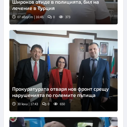
Широков отиде в полицията, бил на
лечение в Турция
07 август | 16:45
0
373
Прокуратурата отваря нов фронт срещу
нарушенията по големите пътища
30 юли | 17:43
0
650