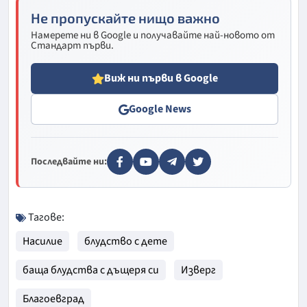
Не пропускайте нищо важно
Намерете ни в Google и получавайте най-новото от
Стандарт първи.
Виж ни първи в Google
Google News
Последвайте ни:
Тагове:
Насилие
блудство с дете
баща блудства с дъщеря си
Изверг
Благоевград