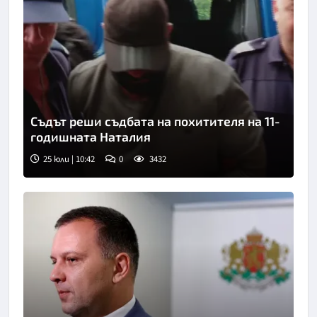
Съдът реши съдбата на похитителя на 11-
годишната Наталия
25 юли | 10:42
0
3432