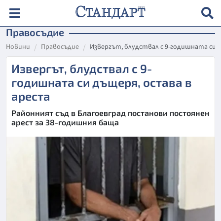
Правосъдие
Новини
Правосъдие
Извергът, блудствал с 9-годишната си 
Извергът, блудствал с 9-
годишната си дъщеря, остава в
ареста
Районният съд в Благоевград постанови постоянен
арест за 38-годишния баща