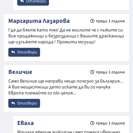
Email
Отговори
Име
*
Маргарита Лазарова
преди 1 година
Коментар
*
Где да бяхте като тях! Да не мислите че с лъжите си
Откажи
вие продажници и безроздници с вашите драсканици
Email
ще излъжете народа ! Промити мозъци!
Отговори
Коментар
*
Име
*
Величие
преди 1 година
Откажи
Само Величие ще направи нещо полезно за България...
А вие нещастници дето искате да ви го начука
Email
Европа поемайте го olo целия...
Отговори
Коментар
*
Откажи
Име
*
Евала
преди 1 година
Машала аферим ашколсун само помага ивелинчо