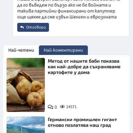
да го въведем по бързо ако не бе войната и
Email
такива партийни финансирани от капутлер
още щяхме да сме извън Шенген и еврозоната
Отговори
Коментар
*
Откажи
Име
*
Най-четени
Най-коментирани
Метод от нашите баби показва
Email
как най-добре да съхраняваме
картофите у дома
Откажи
Коментар
*
Снимка:
0
24571
Пиксабей
Германски промишлен гигант
отново позлатява наш град