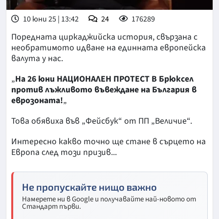
10 юни 25 | 13:42
24
176289
Поредната циркаджийска история, свързана с
необратимото идване на единната европейска
валута у нас.
„
На 26 юни НАЦИОНАЛЕН ПРОТЕСТ В Брюксел
против лъжливото въвеждане на България в
еврозоната!
„
Това обявиха във „Фейсбук“ от ПП „Величие“.
Интересно какво точно ще стане в сърцето на
Европа след този призив...
Не пропускайте нищо важно
Намерете ни в Google и получавайте най-новото от
Стандарт първи.