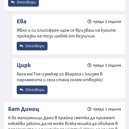
Email
Отговори
Име
*
Ева
преди 1 година
Коментар
*
Явно и си олигофрен щом се връзваш на кухите
Откажи
приказки на този шебек от безличие.
Email
Отговори
Име
*
Коментар
*
Цирк
преди 1 година
Бега ма!Тоя измекяр го вкараха с клизма в
Откажи
парламента и сега стана голем отворко!
Email
Отговори
Име
*
Коментар
*
Бат Диноц
преди 1 година
Откажи
А бе малоумници.Дано в крайна сметка да приемат
някакви закони,да не може всяка мишка да обикаля в
Email