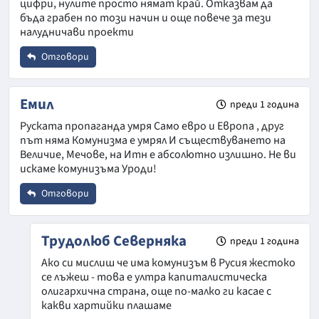
цифри, нулите просто нямат край. Отказвам да
бъда грабен по този начин и още повече за тези
налудничави проекти
Откажи
Отговори
Име
*
Емил
преди 1 година
Руската пропаганда умря Само евро и Европа , друг
Откажи
път няма Комунизма е умрял И съществуването на
Email
Величие, Мечове, на Итн е абсолютно излишно. Не ви
искаме комунизъма Уроди!
Отговори
Коментар
*
Име
*
Трудолюб Северняка
преди 1 година
Ако си мислиш че има комунизъм в Русия жестоко
се лъжеш - това е ултра капиталистическа
Email
олигархична страна, още по-малко ги касае с
какви хартийки плашаме