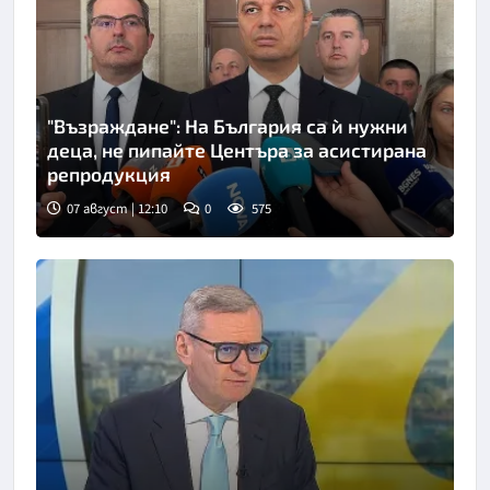
"Възраждане": На България са ѝ нужни
деца, не пипайте Центъра за асистирана
репродукция
07 август | 12:10
0
575