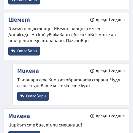
Отговори
Име
*
Шемет
преди 1 година
Откажи
Коментар
*
Големи нещастници. Ивелин нарциса е ясен.
Донякъде. Но кой уважаващ себе си човек може да
Email
подкрепя тези тъпанари. Палячовци
Отговори
Коментар
*
Име
*
Милена
преди 1 година
Откажи
Тъпанари сте вие, от обратната страна. Чудя
се не съзнавате ли колко сте кухи
Email
Отговори
Име
*
Коментар
*
Милена
преди 1 година
Откажи
Циркът сте вие, тъпи смешници!