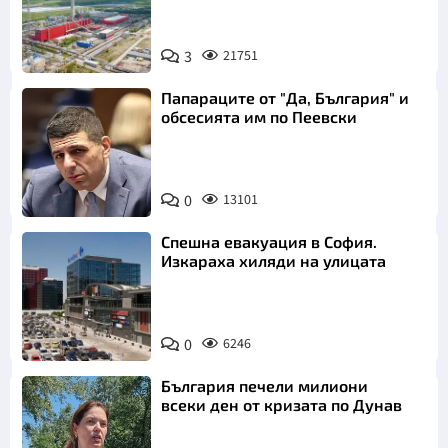
Откажи
3
21751
Папараците от "Да, България" и
обсесията им по Пеевски
0
13101
Спешна евакуация в София.
Изкараха хиляди на улицата
0
6246
България печели милиони
всеки ден от кризата по Дунав