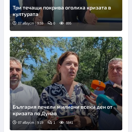
Три течащи покрива оголиха кризата в
културата
07 август | 9:59
0
895
Снимка: БНТ
България печели милиони всеки ден от
кризата по Дунав
07 август | 9:19
1
5841
Снимка: БТА