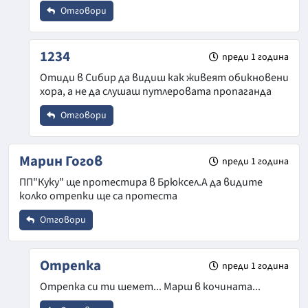
Отговори
Откажи
Коментар
*
Име
*
1234
преди 1 година
Отиди в Сибир да видиш как живеят обикновени
хора, а не да слушаш путлеровата пропаганда
Email
Отговори
Откажи
Име
*
Коментар
*
Марин Гогов
преди 1 година
ПП"Куку" ще протестира в Брюксел.А да видите
колко отрепки ще са протеста
Email
Отговори
Име
*
Коментар
*
Отрепка
преди 1 година
Откажи
Отрепка си ти шемет... Марш в кочината...