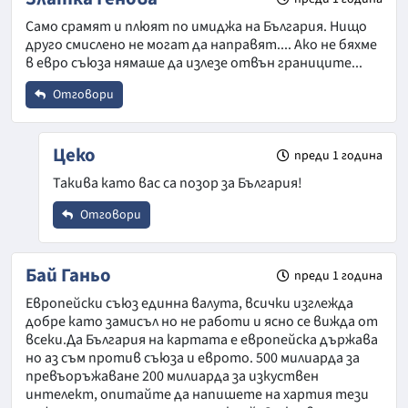
Коментар
*
Само срамят и плюят по имиджа на България. Нищо
Откажи
друго смислено не могат да направят.... Ако не бяхме
Email
в евро съюза нямаше да излезе отвън границите...
Отговори
Коментар
*
Име
*
Цеко
преди 1 година
Откажи
Такива като вас са позор за България!
Email
Отговори
Име
*
Бай Ганьо
преди 1 година
Коментар
*
Откажи
Европейски съюз единна валута, всички изглежда
добре като замисъл но не работи и ясно се вижда от
Email
всеки.Да България на картата е европейска държава
но аз съм против съюза и еврото. 500 милиарда за
превъоръжаване 200 милиарда за изкуствен
интелект, опитайте да напишете на хартия тези
Коментар
*