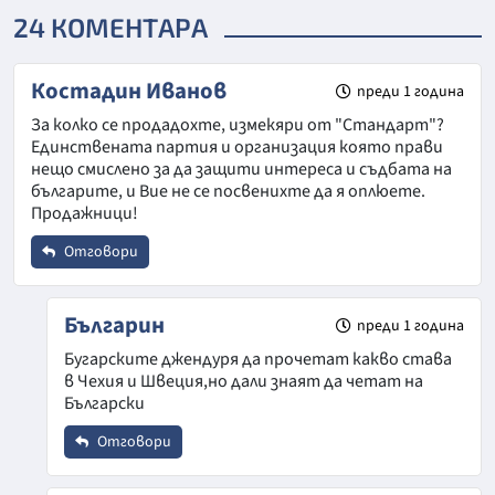
24 КОМЕНТАРА
Костадин Иванов
преди 1 година
За колко се продадохте, измекяри от "Стандарт"?
Единствената партия и организация която прави
нещо смислено за да защити интереса и съдбата на
българите, и Вие не се посвенихте да я оплюете.
Продажници!
Отговори
Име
*
Българин
преди 1 година
Бугарските джендуря да прочетат какво става
в Чехия и Швеция,но дали знаят да четат на
Email
Български
Отговори
Коментар
*