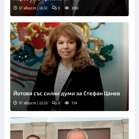
07 август | 16:32
0
1081
Йотова със силни думи за Стефан Цанев
07 август | 12:23
0
714