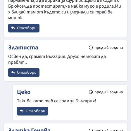
парламента,и да цирика за щуртий.Щели да ходят в
Брюксел,да протестират,че майка му го е родила.Ми
я влизай там от където си излезнал,и си трай бе
мишок.
Коментар
*
Отговори
Откажи
Име
*
Златиста
преди 1 година
Освен да, срамят България. Друго не могат да
правят..
Email
Отговори
Откажи
Име
*
Коментар
*
Цеко
преди 1 година
Такива като теб са срам за България!
Email
Отговори
Име
*
Златка Генова
преди 1 година