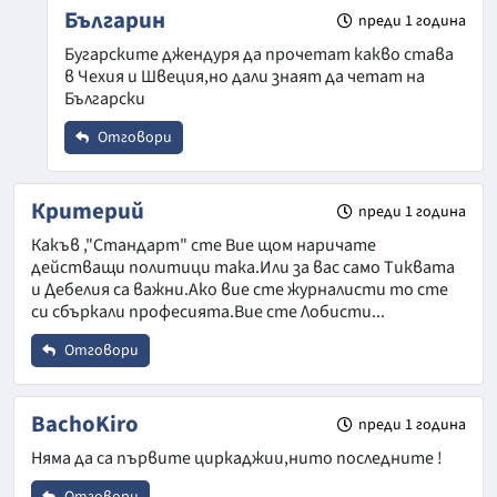
Име
*
Българин
преди 1 година
Бугарските джендуря да прочетат какво става
в Чехия и Швеция,но дали знаят да четат на
Email
Български
Отговори
Коментар
*
Откажи
Име
*
Критерий
преди 1 година
Какъв ,"Стандарт" сте Вие щом наричате
действащи политици така.Или за вас само Тиквата
Email
и Дебелия са важни.Ако вие сте журналисти то сте
си сбъркали професията.Вие сте Лобисти...
Отговори
Коментар
*
Откажи
Име
*
BachoKiro
преди 1 година
Няма да са първите циркаджии,нито последните !
Email