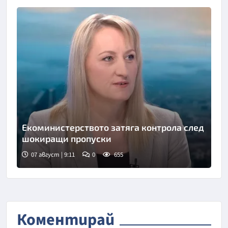
Екоминистерството затяга контрола след
шокиращи пропуски
07 август | 9:11
0
655
Снимка: бТВ
Коментирай