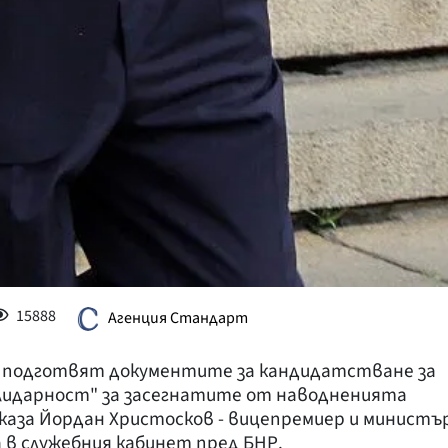
15888
Агенция Стандарт
се подготвят документите за кандидатстване за
лидарност" за засегнатите от наводненията
 каза Йордан Христосков - вицепремиер и министъ
 в служебния кабинет пред БНР.