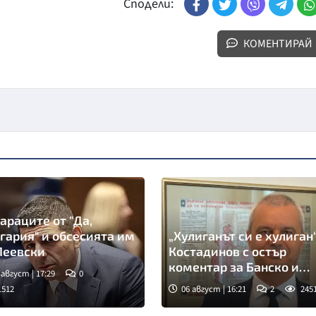
Сподели:
КОМЕНТИРАЙ
араците от "Да,
гария" и обсесията им
„Хулиганът си е хулиган“
Пеевски
Костадинов с остър
коментар за Банско и
 август | 17:29
0
Израел
1512
06 август | 16:21
2
245