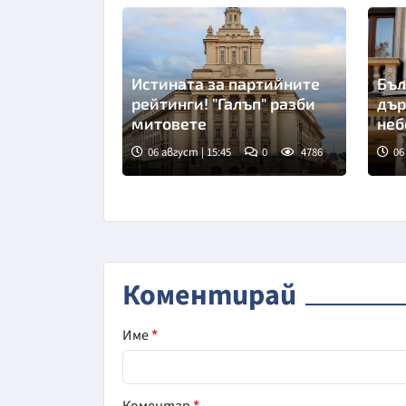
Истината за партийните
Бъл
рейтинги! "Галъп" разби
дър
митовете
неб
06 август | 15:45
0
4786
06
Коментирай
Име
*
Коментар
*