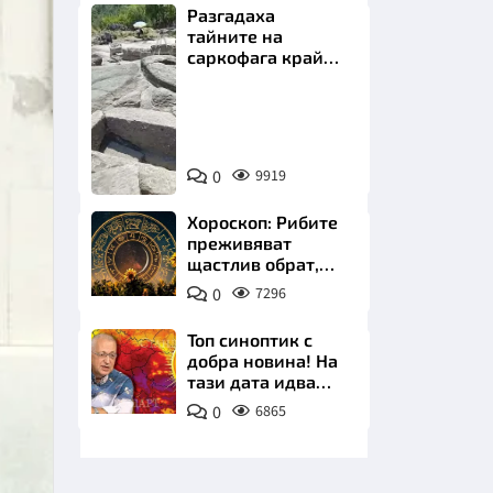
Разгадаха
тайните на
саркофага край
Перперикон
Снимка:
Bulgaria
НИЦИ
ON
0
9919
AIR
Хороскоп: Рибите
преживяват
щастлив обрат,
КРАЙНА
Телецът започва
0
7296
важна промяна
Топ синоптик с
добра новина! На
тази дата идва
захлаждането
0
6865