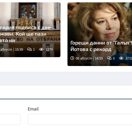
гария подписа с две
жави. Кой ще пази
ето ни
Горещи данни от "Галъп"
Йотова с рекорд
 август | 15:39
1
1279
06 август | 14:55
0
373
Снимка: БГНЕС
Email