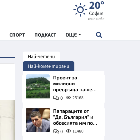
20°
София
ясно небе
СПОРТ
ПОДКАСТ
ОЩЕ
Най-четени
НДАРТ
Най-коментирани
АДЕМИЯ "ЧУДЕСАТА НА БЪЛГАРИЯ"
Проект за
милиони
превръща наше
Е
село в магнит за
0
25168
туристи
Папараците от
"Да, България" и
обсесията им по
СКАТА ХРАНА
Пеевски
0
11480
АРСКАТА ИКОНОМИКА