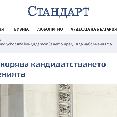
ВЯТ
БИЗНЕС
ЛЮБОПИТНО
ЧУДЕСАТА НА БЪЛГАРИЯ
РЕГИОНАЛНИ
а
о ускорява кандидатстването пред ЕК за наводненията
ВЕСТНИК СТА
МЛАДЕЖКА АК
скорява кандидатстването
ЗДРАВЕ
енията
ОБРАЗОВАНИ
МОЯТ ГРАД
ТЕХНОЛОГИИ
ДА!НА БЪЛГАР
ДА! НА БЪЛГ