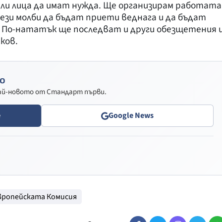
 или лица да имат нужда. Ще организирам работата
тези молби да бъдат приети веднага и да бъдат
. По-нататък ще последват и други обезщетения 
ков.
о
най-новото от Стандарт първи.
e
Google News
вропейската Комисия