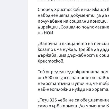
Според Христосков е належащо
наводненията документи, за да
получаване на социални помощи. 
дирекции „Социално подпомагане
на НОИ.
„Започна и плащането на пенсии 
когато има нужда. Трябва да дад
държава, има държавност и соци
Христосков.
Той определи еднократната помо
от 500 от засегнатите от наво
недостатъчна и уточни, че това
най-неотложни нужди на хората
„Тези 325 лева не са обезщетени
само първа помощ. До момента в