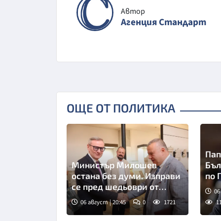
Автор
Агенция Стандарт
ОЩЕ ОТ ПОЛИТИКА
Пап
Министър Милошев
Бъл
остана без думи. Изправи
по 
се пред шедьоври от
06
хилядолетия (СНИМКИ)
06 август | 20:45
0
1721
1