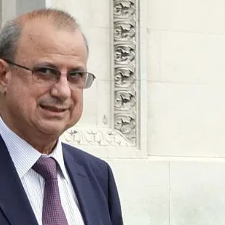
КУЛТУРА
ПРАВОСЪДИЕ
КРИМИ
КИБЕРЗАЩИТ
ВЯРА
ОБЯВИ
ВОЙНАТА В У
ВРЕМЕТО