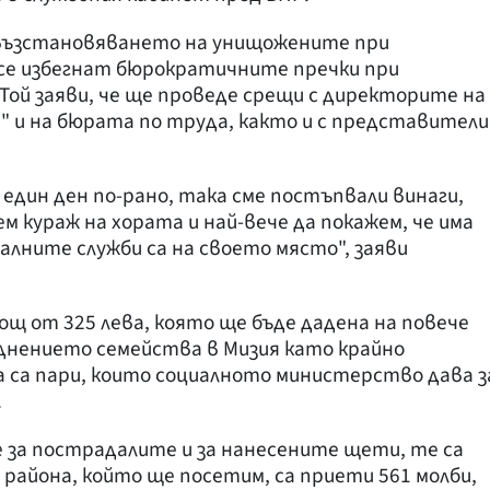
 възстановяването на унищожените при
 се избегнат бюрократичните пречки при
Той заяви, че ще проведе срещи с директорите на
" и на бюрата по труда, както и с представители
един ден по-рано, така сме постъпвали винаги,
ем кураж на хората и най-вече да покажем, че има
алните служби са на своето място", заяви
щ от 325 лева, която ще бъде дадена на повече
днението семейства в Мизия като крайно
 са пари, които социалното министерство дава з
.
е за пострадалите и за нанесените щети, те са
 района, който ще посетим, са приети 561 молби,