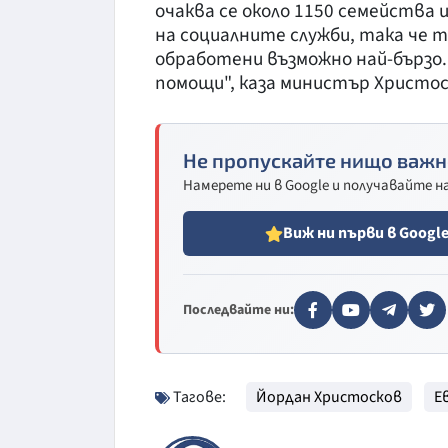
очаква се около 1150 семейства
на социалните служби, така че 
обработени възможно най-бързо
помощи", каза министър Христос
Не пропускайте нищо важн
Намерете ни в Google и получавайте 
Виж ни първи в Googl
Последвайте ни:
Тагове:
Йордан Христосков
Е