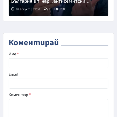
България в т. нар. „антисемитски
скандал“
07 август | 19:58
1
2680
Снимка: бТВ
Коментирай
Име
*
Email
Коментар
*