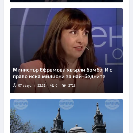
Министър Ефремова хвърли бомба. И с
право иска милиони за най-бедните
07 август | 22:31
0
2728