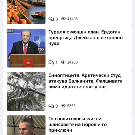
0
41408
Турция с мощен план. Ердоган
превръща Джейхан в петролно
чудо
1
14700
Синоптиците: Арктически студ
атакува Балканите. Фалшивата
зима идва със сняг у нас
0
6369
Топ политолог изчисли
шансовете на Гюров и го
приключи