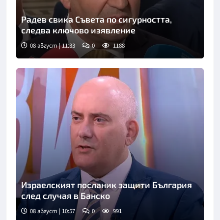
Радев свика Съвета по сигурността,
следва ключово изявление
08 август | 11:33
0
1188
Израелският посланик защити България
след случая в Банско
08 август | 10:57
0
991
Снимка: бТВ