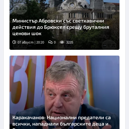
Министър Абровски със светкавични
действия до Брюксел срещу бруталния
ценови шок
07 август | 20:20
0
3235
Каракачанов: Национални предатели са
всички, нападнали българските деца и