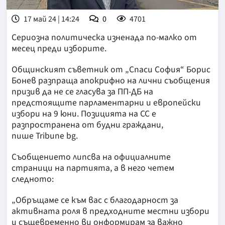
17 май 24 | 14:24
0
4701
Сериозна политическа изненада по-малко от
месец преди изборите.
Общинският съветник от „Спаси София“ Борис
Бонев разпраща апокрифно на лични съобщения
призив да не се гласува за ПП-ДБ на
предстоящите парламентарни и европейски
избори на 9 юни. Позицията на СС е
разпространена от будни граждани,
пише Tribune bg.
Съобщението липсва на официалните
страници на партията, а в него четем
следното:
„Обръщаме се към вас с благодарност за
активната роля в предходните местни избори
и същевременно ви онформирам за важно