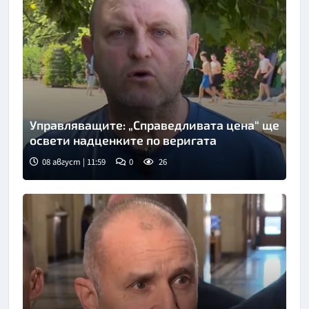
Управляващите: „Справедливата цена“ ще
освети надценките по веригата
08 август | 11:59
0
26
Снимка: Нова телевизия