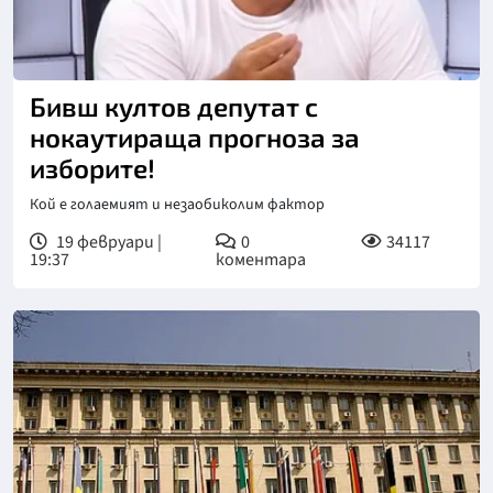
Бивш култов депутат с
нокаутираща прогноза за
изборите!
Кой е голаемият и незаобиколим фактор
19 февруари |
0
34117
19:37
коментара