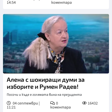
14:54
коментара
Алена с шокиращи думи за
изборите и Румен Радев!
Посочи и къде е голямата вина на президента
04 септември |
0
16432
11:21
коментара