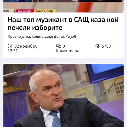
Наш топ музикант в САЩ каза кой
печели изборите
Прогнозата, която даде Денис Ризов
02 ноември |
0
5703
12:51
коментара