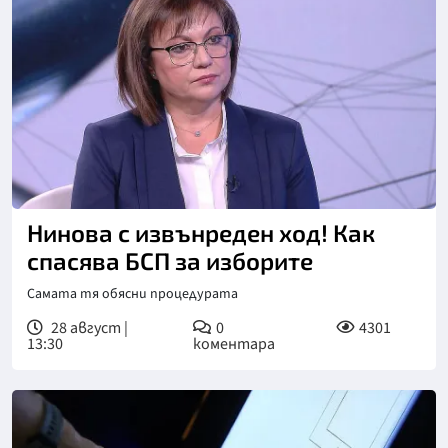
Нинова с извънреден ход! Как
спасява БСП за изборите
Самата тя обясни процедурата
28 август |
0
4301
13:30
коментара