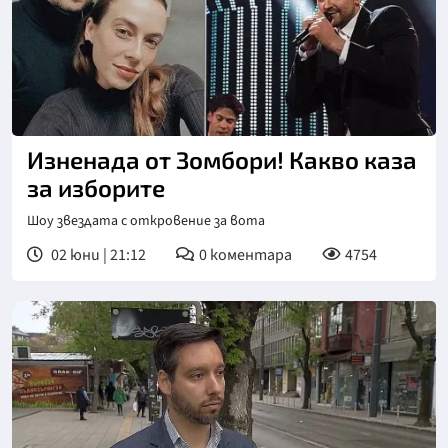
Изненада от Зомбори! Какво каза
за изборите
Шоу звездата с откровение за вота
02 юни | 21:12
0
коментара
4754