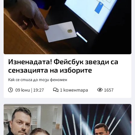
Изненадата! Фейсбук звезди са
сензацията на изборите
Как се стига до този феномен
09 юни | 19:27
1
коментара
1657