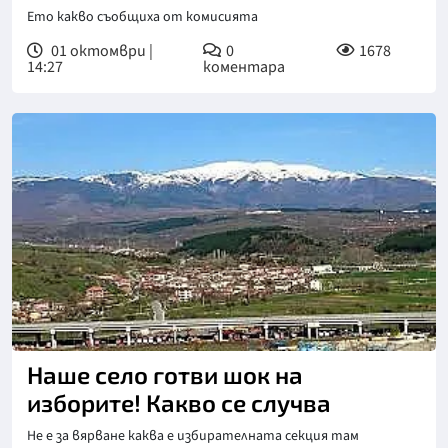
Ето какво съобщиха от комисията
01 октомври |
0
1678
14:27
коментара
Наше село готви шок на
изборите! Какво се случва
Не е за вярване каква е избирателната секция там