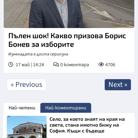
Пълен шок! Какво призова Борис
Бонев за изборите
Изненадата е доста сериозна
17 май | 14:24
0
коментара
4706
« Previous
Next »
Най-четени
Най-коментирани
Село, за което знаят на края на
света, стана имотно бижу на
София. Къщи с бъдеще