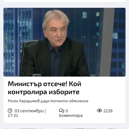
Министър отсече! Кой
контролира изборите
Росен Карадимов даде точното обяснение
03 септември |
0
2238
17:31
коментара