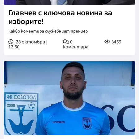
Главчев с ключова новина за
изборите!
Какво коментира служебният премиер
28 октомври |
0
3459
12:50
коментара