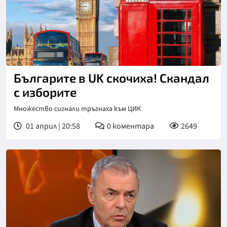
Българите в UK скочиха! Скандал
с изборите
Множество сигнали тръгнаха към ЦИК
01 април | 20:58
0
коментара
2649