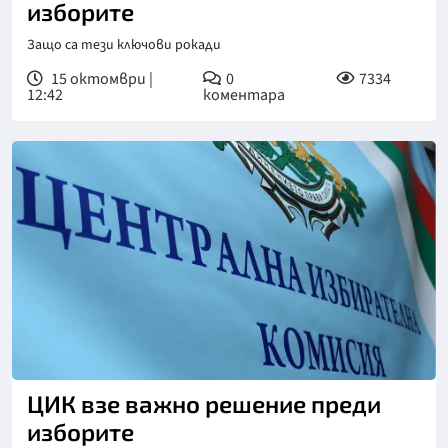
изборите
Защо са тези ключови рокади
15 октомври |
0
7334
12:42
коментара
ЦИК взе важно решение преди
изборите