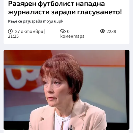
Разярен футболист нападна
журналисти заради гласуването!
Къде се разиграва този цирк
27 октомври |
0
2238
21:25
коментара
Снимка: бТВ