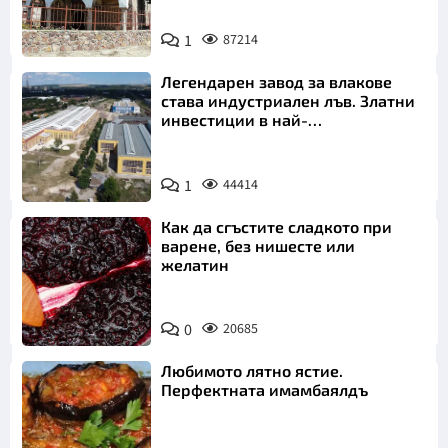
1
87214
Легендарен завод за влакове
става индустриален лъв. Златни
инвестиции в най-
аристократичния ни град
1
44414
Как да сгъстите сладкото при
варене, без нишесте или
желатин
0
20685
Любимото лятно ястие.
Перфектната имамбаялдъ