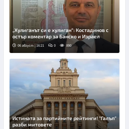
„Хулиганът си е хулиган“: Костадинов с
остър коментар за Банско и Израел
06 август | 16:21
0
890
Истината за партийните рейтинги! "Галъп"
разби митовете