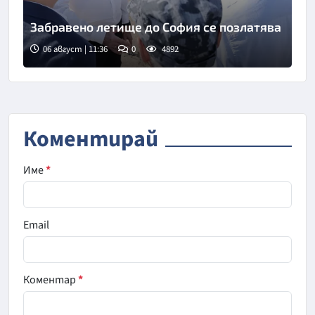
Забравено летище до София се позлатява
06 август | 11:36
0
4892
Коментирай
Име
*
Email
Коментар
*