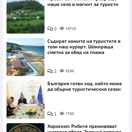
наше село в магнит за туристи
0
14710
Съдират кожите на туристите в
този наш курорт. Шокираща
сметка за обяд на плажа
2
8186
България готви ход, който може
да обърне туристическия сезон
1
7760
Хороскоп: Рибите преживяват
щастлив обрат, Телецът започва