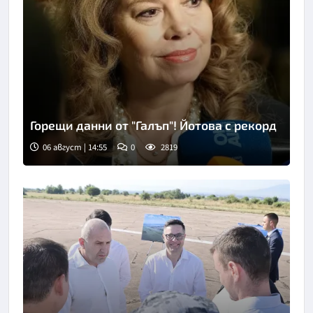
Горещи данни от "Галъп"! Йотова с рекорд
06 август | 14:55
0
2819
Снимка: БГНЕС