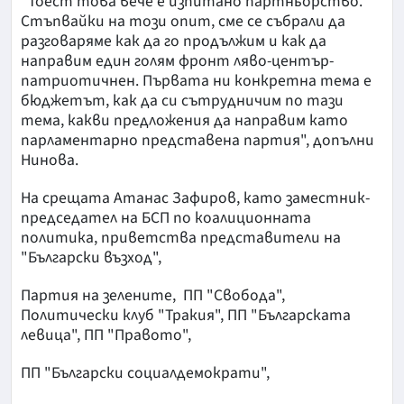
"Тоест това вече е изпитано партньорство.
Стъпвайки на този опит, сме се събрали да
разговаряме как да го продължим и как да
направим един голям фронт ляво-център-
патриотичнен. Първата ни конкретна тема е
бюджетът, как да си сътрудничим по тази
тема, какви предложения да направим като
парламентарно представена партия", допълни
Нинова.
На срещата Атанас Зафиров, като заместник-
председател на БСП по коалиционната
политика, приветства представители на
"Български възход",
Партия на зелените, ПП "Свобода",
Политически клуб "Тракия", ПП "Българската
левица", ПП "Правото",
ПП "Български социалдемократи",