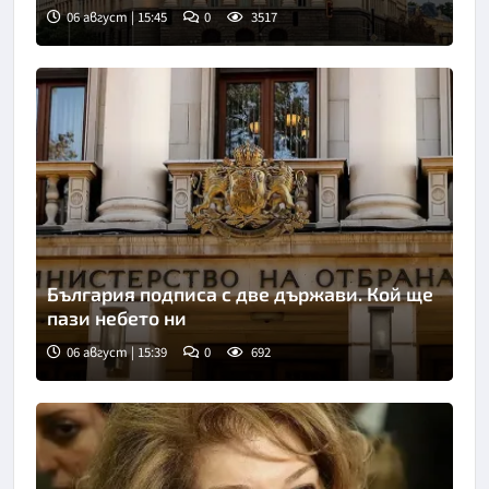
06 август | 15:45
0
3517
България подписа с две държави. Кой ще
пази небето ни
06 август | 15:39
0
692