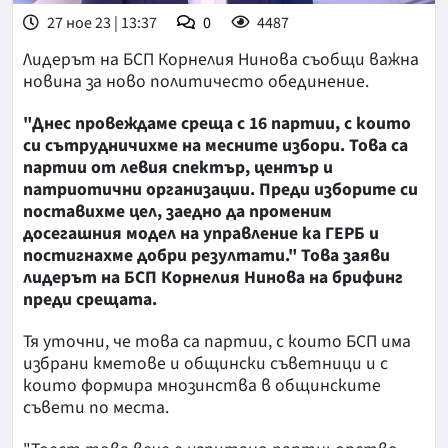
27 ное 23 | 13:37
0
4487
Лидерът на БСП Корнелия Нинова съобщи важна
новина за ново политичесто обединение.
"Днес провеждаме среща с 16 партии, с които
си сътрудничихме на месните избори. Това са
партии от левия спектър, център и
патриотични организации. Преди изборите си
поставихме цел, заедно да променим
досегашния модел на управление ка ГЕРБ и
постигнахме добри резултати." Това заяви
лидерът на БСП Корнелия Нинова на брифинг
преди срещата.
Тя уточни, че това са партии, с които БСП има
избрани кметове и общински съветници и с
които формира мнозинства в общинските
съвети по места.