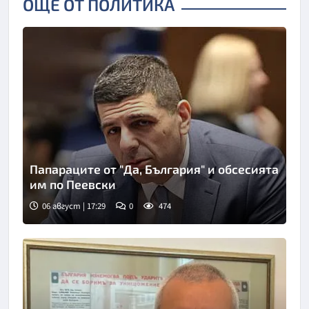
ОЩЕ ОТ ПОЛИТИКА
Папараците от "Да, България" и обсесията
им по Пеевски
06 август | 17:29
0
474