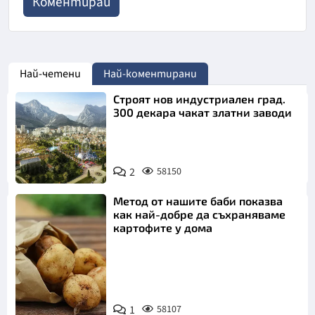
Най-четени
Най-коментирани
Строят нов индустриален град.
300 декара чакат златни заводи
2
58150
Метод от нашите баби показва
как най-добре да съхраняваме
картофите у дома
Снимка:
1
58107
Пиксабей