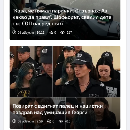
"Каза, че нямал парички. Отвърнах: Аз
какво да правя". Шофьорът, свалил дете
със СОП насред пътя
08 август | 10:11
0
197
Позират с вдигнат палец и нацистки
поздрав над умиращия Георги
08 август | 9:59
0
415