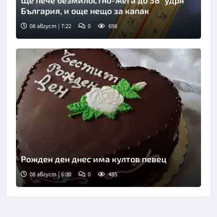
България, и още нещо за капак
08 август | 7:22
0
698
Рожден ден днес има култов певец
08 август | 6:00
0
485