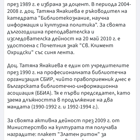
през 1989 г. е избрана за доцент. В периода 2004-
2008 г. доц. Татяна Янакиева е ръководител на
катедрата "Библиотекознание, научна
информация и културна политика". За своята
дългогодишна преподавателска и
изследователска дейност на 20 май 2010 г. е
удостоена с Почетния знак "Св. Климент
Охридски" със синя лента.
Доц. Татяна Янакиева е един от учредителите
през 1990 г. на професионалната библиотечна
организация СБИР, чийто правоприемник днес е
Българската библиотечно-информационна
асоциация (ББИА). Тя е първи председател, като
заема длъжността в продължение на два
мандата (1990-1992 г. и 1992-1994 г.).
За своята активна дейност през 2009 г. от
Министерство на културата тя получава
наградите: плакет "Златен ритон" за