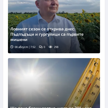
Ловният сезон се открива днес:
Пъдпъдъци и гургулици са първите
мишени
08 август | 7:52
0
298
Снимка: БТА
Ще пече безмилостно-жега до 38° удря