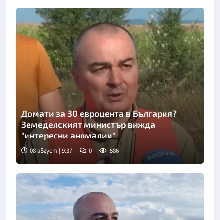
Домати за 30 евроцента в България?
Земеделският министър вижда
"интересни аномалии"
08 август | 9:37
0
586
Снимка: Нова телевизия