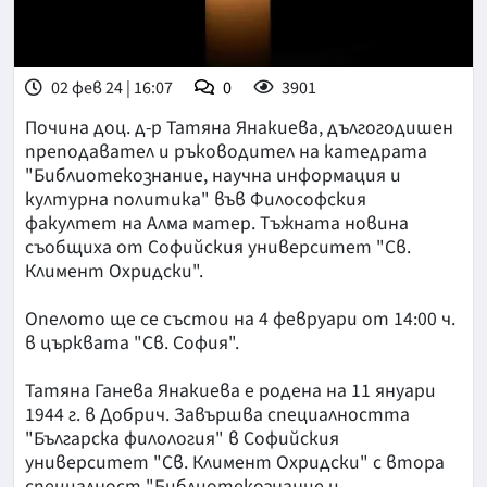
02 фев 24 | 16:07
0
3901
Почина доц. д-р Татяна Янакиева, дългогодишен
преподавател и ръководител на катедрата
"Библиотекознание, научна информация и
културна политика" във Философския
факултет на Алма матер. Тъжната новина
съобщиха от Софийския университет "Св.
Климент Охридски".
Опелото ще се състои на 4 февруари от 14:00 ч.
в църквата "Св. София".
Татяна Ганева Янакиева е родена на 11 януари
1944 г. в Добрич. Завършва специалността
"Българска филология" в Софийския
университет "Св. Климент Охридски" с втора
специалност "Библиотекознание и