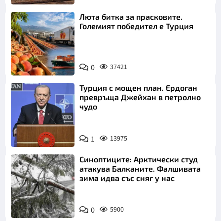
Люта битка за прасковите.
Големият победител е Турция
0
37421
Турция с мощен план. Ердоган
превръща Джейхан в петролно
чудо
1
13975
Синоптиците: Арктически студ
атакува Балканите. Фалшивата
зима идва със сняг у нас
0
5900