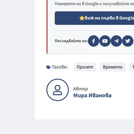
Намерете ни в Google и получавайте 
Виж ни първи в Googl
Последвайте ни:
Тагове:
Пролет
Времето
Автор
Мира Иванова