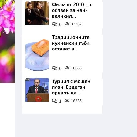
Филм от 2010 г. е
обявен за най-
великия
психологически
0
32262
трилър в
историята
Традиционните
кухненски гъби
НИЦИ
остават в
миналото. Какво
се използва сега?
Снимка:
0
16688
Пиксабей
КРАЙНА
Турция с мощен
план. Ердоган
превръща
Джейхан в
1
16235
петролно чудо