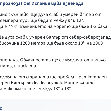
прогноза! От Испания идва изненада
но слънчево. Ще духа слаб и умерен вятър от
емператури ще бъдат между 9° и 12°.
е 7°-8°. Вълнението на морето ще бъде 1-2 бала.
е духа слаб и умерен вятър от север-северозапад
сочина 1200 метра ще бъде около 10°, на 2000
изненада. Облачността ще се увеличи, отначало -
ната, и ниската.
 половина от страната ще превали краткотраен
 умерен вятър от юг-югоизток. Минималните
 максималните - между 13° и 18°.
о