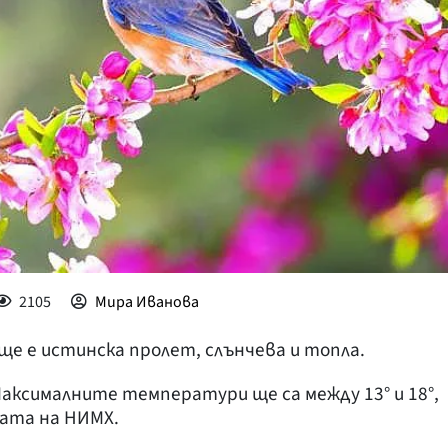
КУЛТУРА
ПРАВОСЪДИЕ
КРИМИ
КИБЕРЗАЩИТ
ВЯРА
ОБЯВИ
ВОЙНАТА В У
ВРЕМЕТО
2105
Мира Иванова
 ще е истинска пролет, слънчева и топла.
Максималните температури ще са между 13° и 18°,
озата на НИМХ.