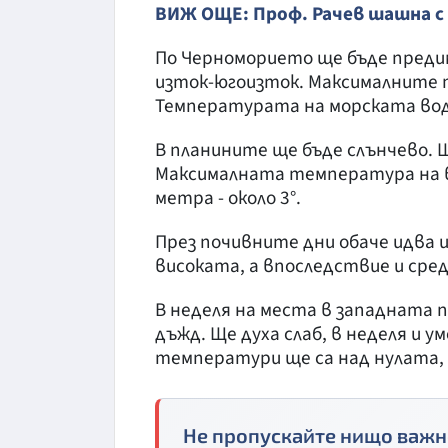
ВИЖ ОЩЕ: Проф. Рачев шашна с 
По Черноморието ще бъде предим
изток-югоизток. Максималните т
Температурата на морската вода 
В планините ще бъде слънчево. Щ
Максималната температура на ви
метра - около 3°.
През почивните дни обаче идва 
високата, а впоследствие и сред
В неделя на места в западната
дъжд. Ще духа слаб, в неделя и
температури ще са над нулата, а
Не пропускайте нищо важн