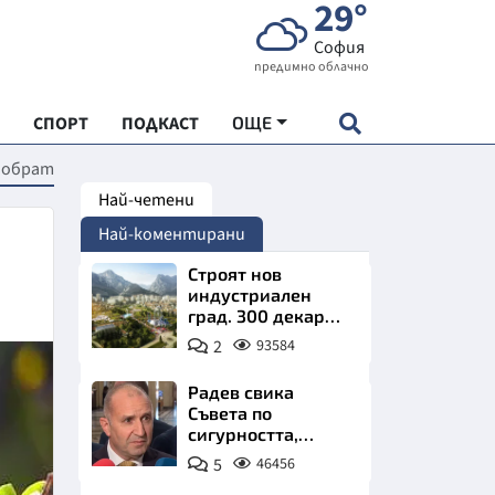
29°
София
предимно облачно
СПОРТ
ПОДКАСТ
ОЩЕ
а обрат
Най-четени
НДАРТ
Най-коментирани
АДЕМИЯ "ЧУДЕСАТА НА БЪЛГАРИЯ"
Строят нов
индустриален
град. 300 декара
Е
чакат златни
2
93584
заводи
Радев свика
Съвета по
сигурността,
СКАТА ХРАНА
следва ключово
5
46456
изявление
АРСКАТА ИКОНОМИКА