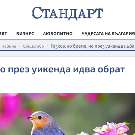
ВЯТ
БИЗНЕС
ЛЮБОПИТНО
ЧУДЕСАТА НА БЪЛГАРИЯ
РЕГИОНАЛНИ
Разкошно време, но през уикенда идв
Новини
Общество
ВЕСТНИК СТА
о през уикенда идва обрат
МЛАДЕЖКА АК
ЗДРАВЕ
ОБРАЗОВАНИ
МОЯТ ГРАД
ТЕХНОЛОГИИ
ДА!НА БЪЛГАР
ДА! НА БЪЛГ