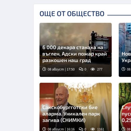
ОЩЕ ОТ ОБЩЕСТВО
6 000 декара станаха на
въглен. Адски пожар край
Нов
разкошен наш град
Укр
08 август | 17:50
0
277
08
Сакскобургготски бие
Слу
аларма. Уникален парк
пус
загива (СНИМКИ)
0,2
08 август | 16:16
0
1161
08