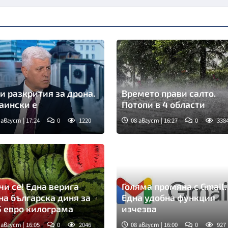
и разкрития за дрона.
Времето прави салто.
аински е
Потопи в 4 области
 август | 17:24
0
1220
08 август | 16:27
0
338
чи се! Една верига
Голяма промяна с Gmail.
на българска диня за
Една удобна функция
5 евро килограма
изчезва
 август | 16:05
0
2046
08 август | 16:00
0
927