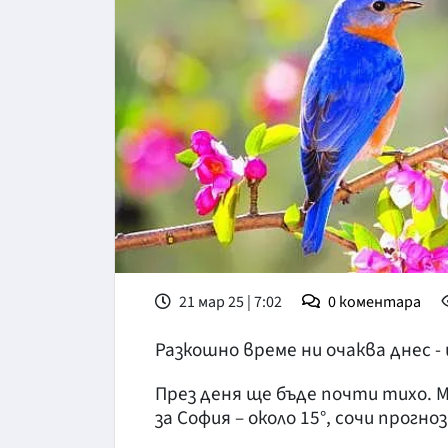
21 мар 25 | 7:02
0
коментара
Разкошно време ни очаква днес -
През деня ще бъде почти тихо. 
за София – около 15°, сочи прогн