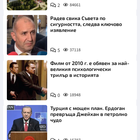
2
84661
Радев свика Съвета по
сигурността, следва ключово
изявление
5
37118
Филм от 2010 г. е обявен за най-
великия психологически
трилър в историята
0
18948
Турция с мощен план. Ердоган
превръща Джейхан в петролно
чудо