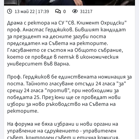
13 май 22 | 17:39
0
31217
Драма с ректора на СУ "Св. Климент Охридски"
проф. Анастас Герджиков. Бившият кандидат
за президент на десните загуби поста
председател на Съвета на ректорите.
Гласуването се състоя на Общото събрание,
което се проведе в петък в икономическия
университет във Варна.
Проф. Герджиков бе единствената номинация за
поста. Тайното гласуване отсъди 24 гласа "за"
срещу 24 гласа "против", при необходими за
победата 25. През юни ще се проведат нови
избори за ново ръководство на Съвета на
ректорите.
На форума не бяха избрани и нови органи на
управление на сдружението - управителен
съвет, контролен съвет и етична комисия,