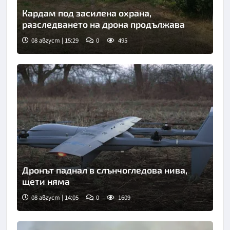
Кардам под засилена охрана,
разследването на дрона продължава
08 август | 15:29
0
495
Снимка: БНР
Дронът паднал в слънчогледова нива,
щети няма
08 август | 14:05
0
1609