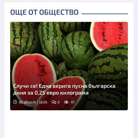
ОЩЕ ОТ ОБЩЕСТВО
Случи се! Една верига пусна българска
диня за 0,25 евро килограма
08 август | 16:05
0
47