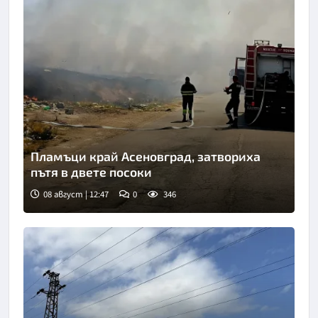
Пламъци край Асеновград, затвориха
пътя в двете посоки
08 август | 12:47
0
346
Снимка: БНТ