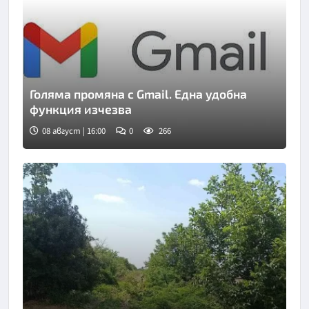
Голяма промяна с Gmail. Една удобна
функция изчезва
08 август | 16:00
0
266