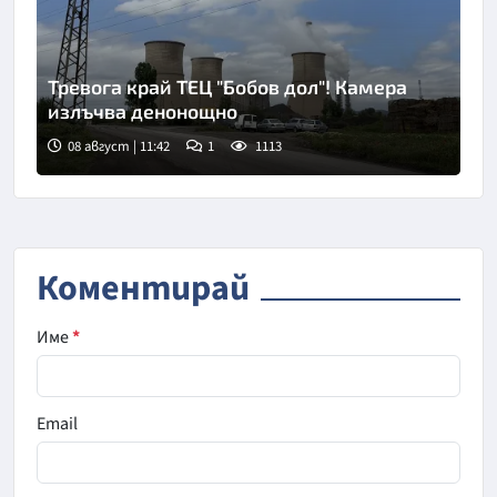
Тревога край ТЕЦ "Бобов дол"! Камера
излъчва денонощно
08 август | 11:42
1
1113
Коментирай
Име
*
Email