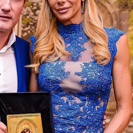
КУЛТУРА
ПРАВОСЪДИЕ
КРИМИ
КИБЕРЗАЩИТ
ВЯРА
ОБЯВИ
ВОЙНАТА В У
ВРЕМЕТО