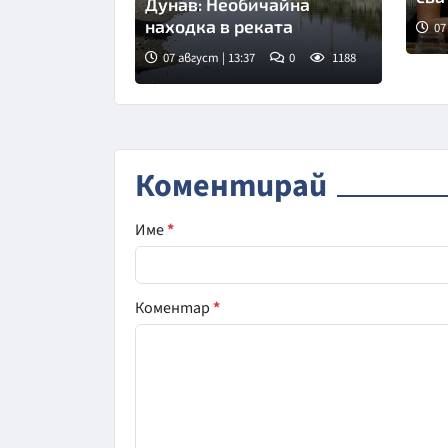
Дунав: Необичайна
находка в реката
07
07 август | 13:37
0
1188
Снимка: БГНЕС
Коментирай
Име
*
Коментар
*