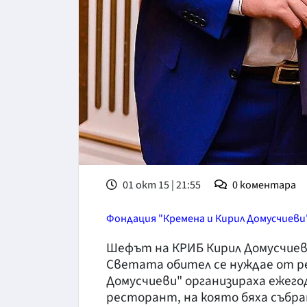
01 окт 15 | 21:55
0
коментара
Фондация "Кремена и Кирил Домусчиеви
Шефът на КРИБ Кирил Домусчиев 
Светата обител се нуждае от р
Домусчиеви" организираха ежего
ресторант, на която бяха събран