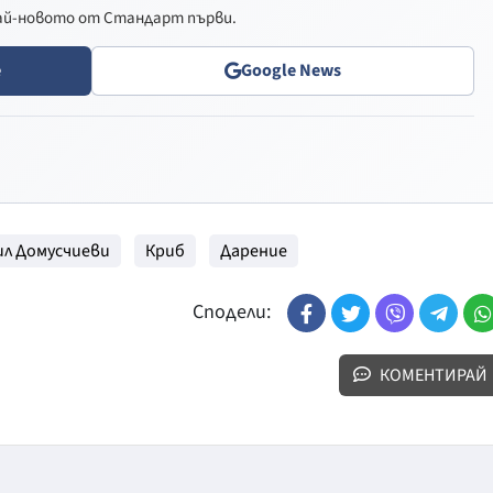
най-новото от Стандарт първи.
e
Google News
ил Домусчиеви
Криб
Дарение
Сподели:
КОМЕНТИРАЙ