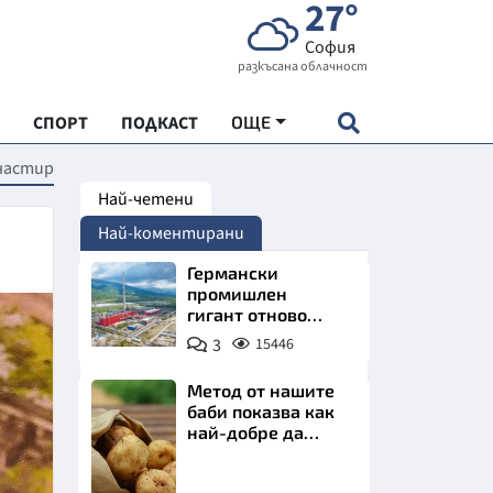
27°
София
разкъсана облачност
СПОРТ
ПОДКАСТ
ОЩЕ
анастир
Най-четени
НДАРТ
Най-коментирани
АДЕМИЯ "ЧУДЕСАТА НА БЪЛГАРИЯ"
Германски
промишлен
гигант отново
Е
позлатява наш
3
15446
град
Метод от нашите
баби показва как
най-добре да
СКАТА ХРАНА
съхраняваме
картофите у дома
Снимка:
АРСКАТА ИКОНОМИКА