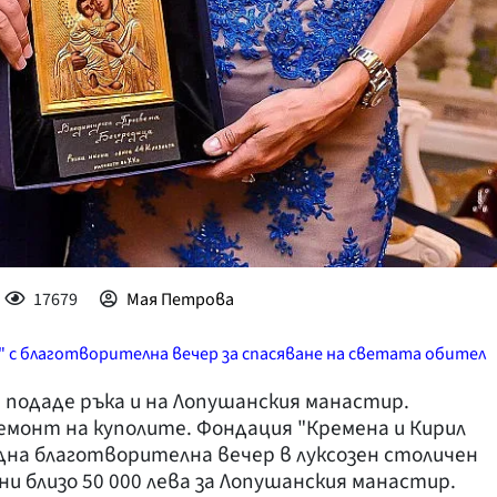
17679
Мая Петрова
" с благотворителна вечер за спасяване на светата обител
подаде ръка и на Лопушанския манастир.
емонт на куполите. Фондация "Кремена и Кирил
дна благотворителна вечер в луксозен столичен
и близо 50 000 лева за Лопушанския манастир.