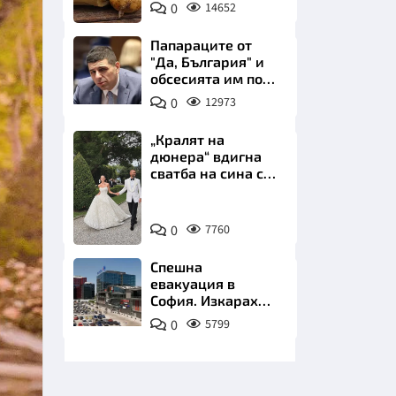
0
14652
Пиксабей
Папараците от
"Да, България" и
обсесията им по
Пеевски
0
12973
НИЦИ
„Кралят на
дюнера“ вдигна
сватба на сина си
за 3 милиона
евро на езерото
Снимка:
Комо
КРАЙНА
0
7760
Инстаграм
Спешна
евакуация в
София. Изкараха
хиляди на
0
5799
улицата