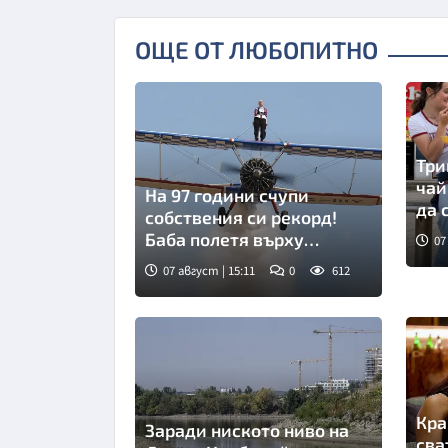
ОЩЕ ОТ ЛЮБОПИТНО
Три
чай
На 97 години счупи
да 
собствения си рекорд!
пл
Баба полетя върху
07
крилото на самолет
07 август | 15:11
0
612
ВИДЕО
Снимка: инстаграм
Кра
Заради ниското ниво на
сва