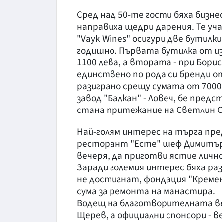
Сред над 50-те гости бяха бизн
направиха щедри дарения. Те уч
"Vayk Wines" осигури две бутилки
годишно. Първата бутилка от из
1100 лева, а втората - при Бори
единствено по рода си бренди от
разиграно срещу сумата от 7000
завод "Балкан" - Ловеч, бе пре
стана притежание на Светлин С
Най-голям интерес на търга пр
ресторант "Есте" шеф Димитър
вечеря, да приготви ястие личн
Заради големия интерес бяха ра
не достигнат, фондация "Креме
сума за ремонта на манастира.
Водещ на благотворителната в
Щерев, а официални спонсори - в