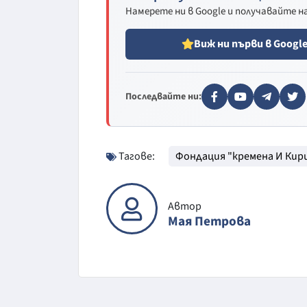
Намерете ни в Google и получавайте 
Виж ни първи в Googl
Последвайте ни:
Тагове:
Фондация "кремена И Кир
Автор
Мая Петрова