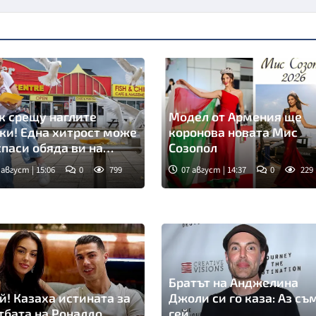
к срещу наглите
Модел от Армения ще
ки! Една хитрост може
коронова новата Мис
спаси обяда ви на
Созопол
ажа
 август | 15:06
0
799
07 август | 14:37
0
229
Братът на Анджелина
й! Казаха истината за
Джоли си го каза: Аз съ
тбата на Роналдо
гей