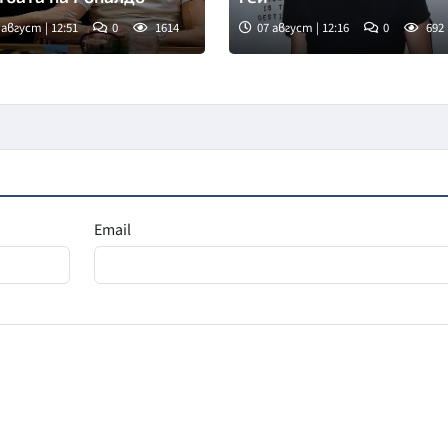
 август | 12:51
0
1614
07 август | 12:16
0
692
Email