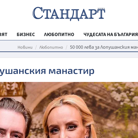
ВЯТ
БИЗНЕС
ЛЮБОПИТНО
ЧУДЕСАТА НА БЪЛГАРИЯ
РЕГИОНАЛНИ
50 000 лева за Лопушанския м
Новини
Любопитно
ВЕСТНИК СТА
пушанския манастир
МЛАДЕЖКА АК
ЗДРАВЕ
ОБРАЗОВАНИ
МОЯТ ГРАД
ТЕХНОЛОГИИ
ДА!НА БЪЛГАР
ДА! НА БЪЛГ