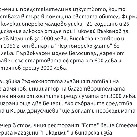
есмени и представители на изкуството, които
астваха в търг в помощ на светата обител. Фирм
 колекционерско малцово уиски - 21-годишно и 25-
искания алкохол отиде при Николай Вълканов за
слав Малинов за 2000 лева. Висококачествено и
 1956 г. от винарна "Черноморско злато" бе
 лева. Първокласен модел велосипед, дарен от
дставен със стартовата оферта от 600 лева и
тоянов срещу 3000 лева.
едизвика възможността главният готвач на
 Дамянов, инициатор на благотворителната
о на някой от гостите срещу сумата от 3000 лева.
зиграни още две вечери. Ако събраните средства
на и Кирил Домусчиеви" ще доплати необходимата
ечер в столичния ресторант "Есте" беше Стефа
ерига магазини "Пикадили" и винарска изба