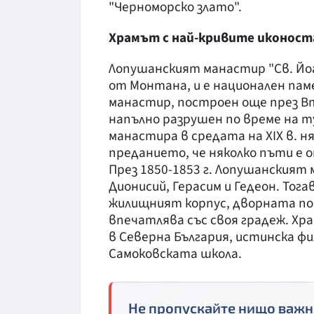
"Черноморско злато".
Храмът с най-кривите иконост
Лопушанският манастир "Св. Йоа
от Монтана, и е национален пам
манастир, построен още през В
напълно разрушен по време на 
манастира в средата на XIX в. н
преданието, че няколко пъти е 
През 1850-1853 г. Лопушанският
Дионисий, Герасим и Гедеон. Тог
жилищният корпус, дворната п
впечатлява със своя градеж. Хр
в Северна България, истинска ф
Самоковската школа.
Не пропускайте нищо важн