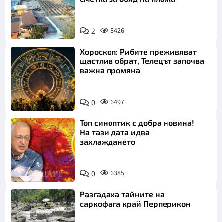
2
8426
Хороскоп: Рибите преживяват
щастлив обрат, Телецът започва
важна промяна
0
6497
Топ синоптик с добра новина!
На тази дата идва
захлаждането
0
6385
Разгадаха тайните на
саркофага край Перперикон