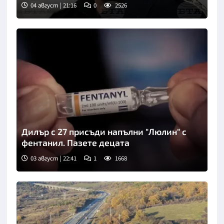
04 август | 21:16
0
2526
Дилър с 27 присъди напълни "Люлин" с
фентанил. Пазете децата
03 август | 22:41
1
1668