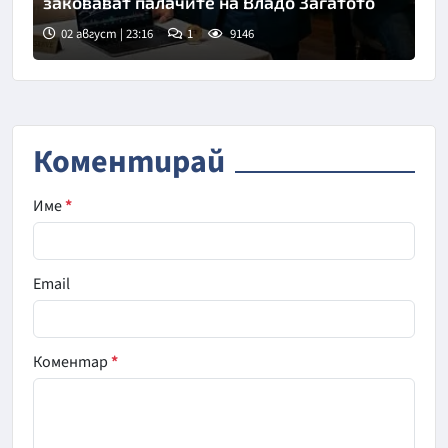
заковават палачите на Владо Загатото
02 август | 23:16
1
9146
Коментирай
Име
*
Email
Коментар
*