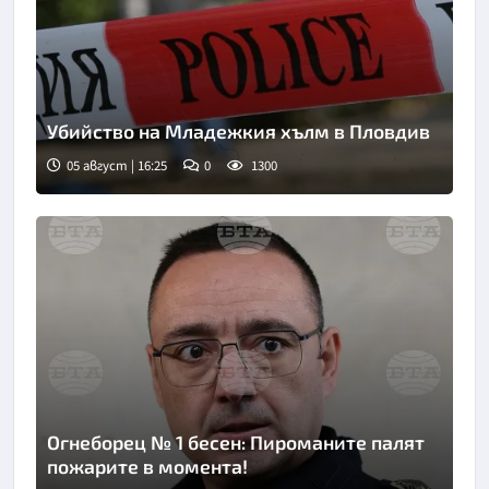
Убийство на Младежкия хълм в Пловдив
05 август | 16:25
0
1300
Огнеборец № 1 бесен: Пироманите палят
пожарите в момента!