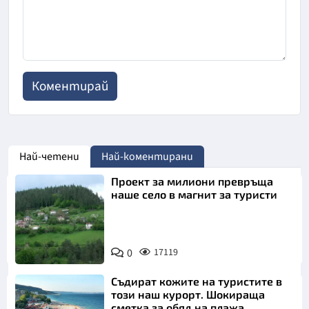
Най-четени
Най-коментирани
Проект за милиони превръща
наше село в магнит за туристи
0
17119
Съдират кожите на туристите в
този наш курорт. Шокираща
сметка за обяд на плажа