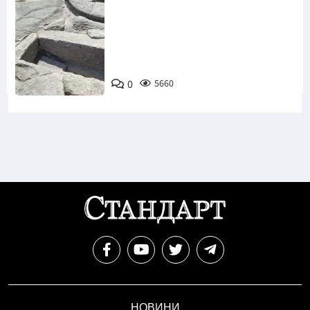
Снимка:
Bulgaria ON
0
5660
AIR
НОВИНИ