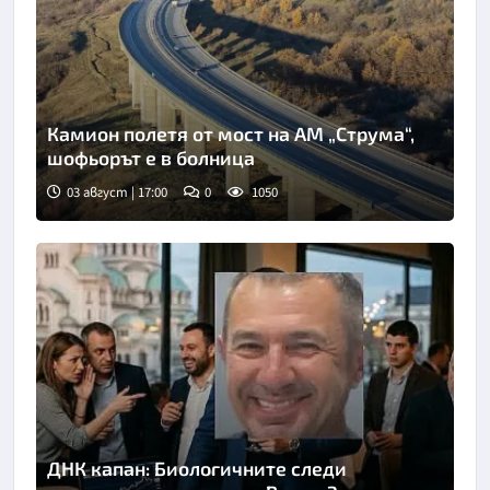
Камион полетя от мост на АМ „Струма“,
шофьорът е в болница
03 август | 17:00
0
1050
ДНК капан: Биологичните следи