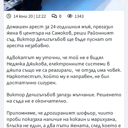
14 юни 20 | 12:22
0
1343
Домашен арест за 24-годишния мъж, прегазил
жена в центъра на Самоков, реши Районният
съд. Виктор Делигълъбов ще бъде пуснат от
ареста незабавно.
Адвокатът му уточни, че той не е видял
Недялка Джикова, електронните системи в
джипа също не са реагирали, че отзад има човек.
Наркотестът, който му е направен, не бил
достатъчно сигурен.
Виктор Делигълъбов запази мълчание. Решенето
на съда не е окончателно.
Припомняме, че дрогираният шофьор, чиито
проби показаха наличие на кокаин и марихуана,
блъска не един, а два пъти жената, след което е