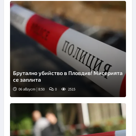
Брутално убийство в Пловдив! Мисерията
се заплита
06 август | 8:50
0
2515
Снимка: goggle