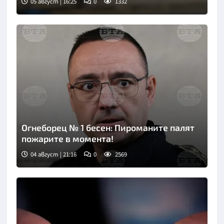
05 август | 16:25
0
1332
Огнеборец № 1 бесен: Пироманите палят
пожарите в момента!
04 август | 21:16
0
2569