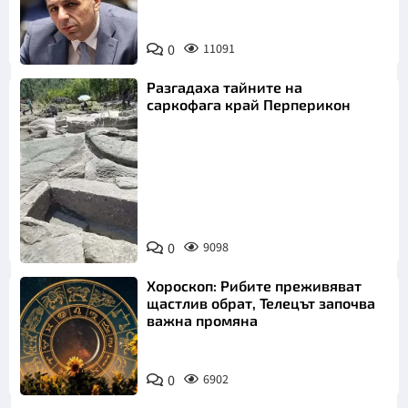
0
11091
Разгадаха тайните на
саркофага край Перперикон
Снимка:
Bulgaria ON
0
9098
AIR
Хороскоп: Рибите преживяват
щастлив обрат, Телецът започва
важна промяна
0
6902