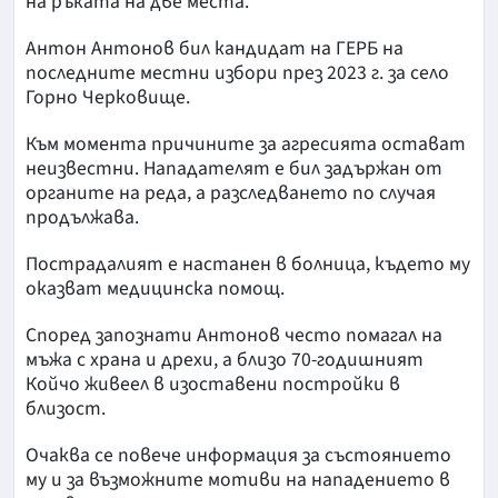
на ръката на две места.
Антон Антонов бил кандидат на ГЕРБ на
последните местни избори през 2023 г. за село
Горно Черковище.
Към момента причините за агресията остават
неизвестни. Нападателят е бил задържан от
органите на реда, а разследването по случая
продължава.
Пострадалият е настанен в болница, където му
оказват медицинска помощ.
Според запознати Антонов често помагал на
мъжа с храна и дрехи, а близо 70-годишният
Койчо живеел в изоставени постройки в
близост.
Очаква се повече информация за състоянието
му и за възможните мотиви на нападението в