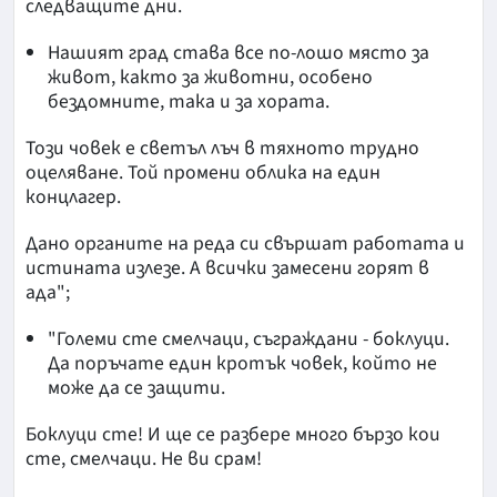
следващите дни.
Нашият град става все по-лошо място за
живот, както за животни, особено
бездомните, така и за хората.
Този човек е светъл лъч в тяхното трудно
оцеляване. Той промени облика на един
концлагер.
Дано органите на реда си свършат работата и
истината излезе. А всички замесени горят в
ада";
"Големи сте смелчаци, съграждани - боклуци.
Да поръчате един кротък човек, който не
може да се защити.
Боклуци сте! И ще се разбере много бързо кои
сте, смелчаци. Не ви срам!