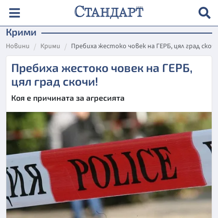
Крими
Новини
Крими
Пребиха жестоко човек на ГЕРБ, цял град скочи
Пребиха жестоко човек на ГЕРБ,
цял град скочи!
Коя е причината за агресията