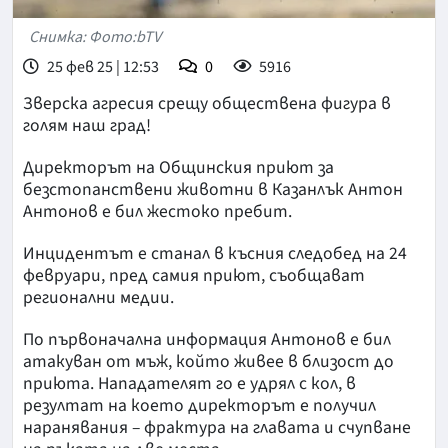
Снимка: Фото:bTV
25 фев 25 | 12:53
0
5916
Зверска агресия срещу обществена фигура в
голям наш град!
Директорът на Общинския приют за
безстопанствени животни в Казанлък Антон
Антонов е бил жестоко пребит.
Инцидентът е станал в късния следобед на 24
февруари, пред самия приют, съобщават
регионални медии.
По първоначална информация Антонов е бил
атакуван от мъж, който живее в близост до
приюта. Нападателят го е удрял с кол, в
резултат на което директорът е получил
наранявания – фрактура на главата и счупване