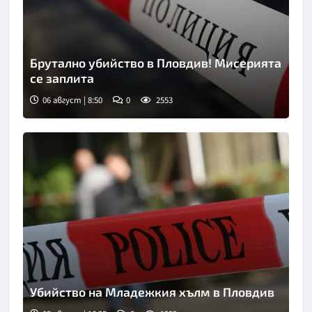
Брутално убийство в Пловдив! Мисерията
се заплита
06 август | 8:50
0
2553
Снимка: goggle
Убийство на Младежкия хълм в Пловдив