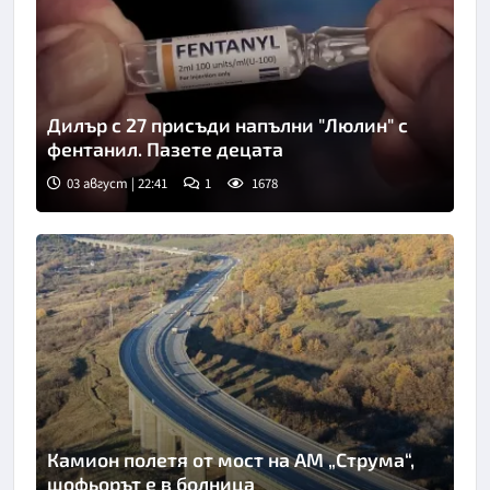
Дилър с 27 присъди напълни "Люлин" с
фентанил. Пазете децата
03 август | 22:41
1
1678
Камион полетя от мост на АМ „Струма“,
шофьорът е в болница