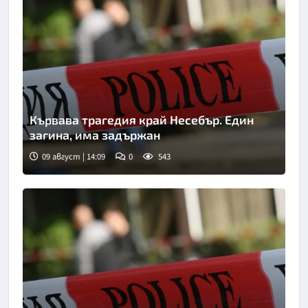
Кървава трагедия край Несебър. Един
загина, има задържан
09 август | 14:09
0
543