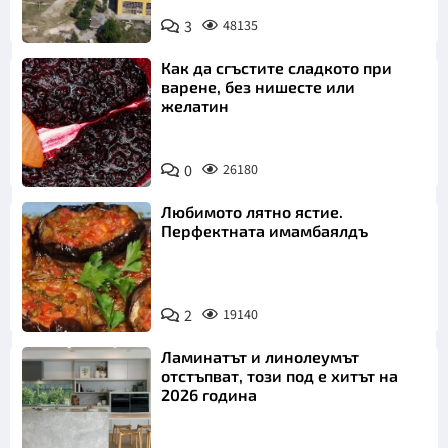
3
48135
Как да сгъстите сладкото при
варене, без нишесте или
желатин
0
26180
Любимото лятно ястие.
Перфектната имамбаялдъ
2
19140
Ламинатът и линолеумът
отстъпват, този под е хитът на
2026 година