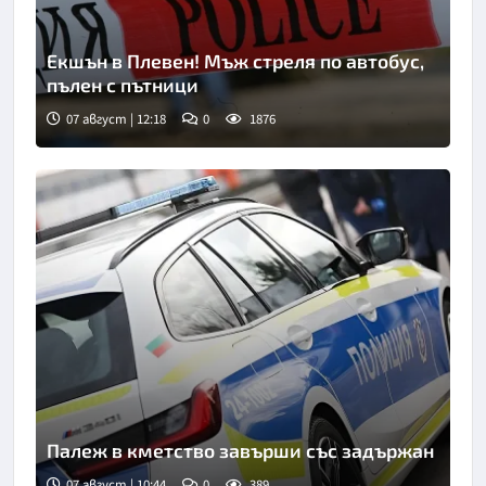
Екшън в Плевен! Мъж стреля по автобус,
пълен с пътници
07 август | 12:18
0
1876
Палеж в кметство завърши със задържан
07 август | 10:44
0
389