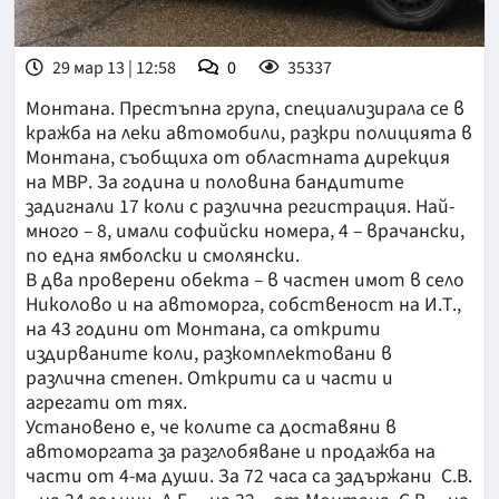
29 мар 13 | 12:58
0
35337
Монтана. Престъпна група, специализирала се в
кражба на леки автомобили, разкри полицията в
Монтана, съобщиха от областната дирекция
на МВР. За година и половина бандитите
задигнали 17 коли с различна регистрация. Най-
много – 8, имали софийски номера, 4 – врачански,
по една ямболски и смолянски.
В два проверени обекта – в частен имот в село
Николово и на автоморга, собственост на И.Т.,
на 43 години от Монтана, са открити
издирваните коли, разкомплектовани в
различна степен. Открити са и части и
агрегати от тях.
Установено е, че колите са доставяни в
автоморгата за разглобяване и продажба на
части от 4-ма души. За 72 часа са задържани С.В.