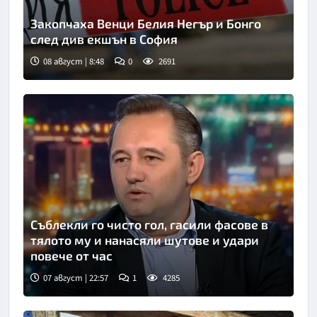
Закопчаха Венци Белия Негър и Бонго
след див екшън в София
08 август | 8:48
0
2691
Съблекли го чисто гол, гасили фасове в
тялото му и нанасяли шутове и удари
повече от час
07 август | 22:57
1
4285