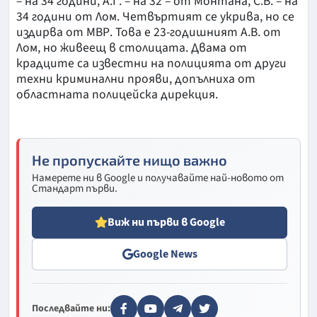
– на 34 години, А.Г. – на 32 – от Монтана, С.В. – на
34 години от Лом. Четвъртият се укрива, но се
издирва от МВР. Това е 23-годишният А.В. от
Лом, но живеещ в столицата. Двама от
крадците са известни на полицията от други
техни криминални прояви, допълниха от
областната полицейска дирекция.
Не пропускайте нищо важно
Намерете ни в Google и получавайте най-новото от
Стандарт първи.
Виж ни първи в Google
Google News
Последвайте ни: