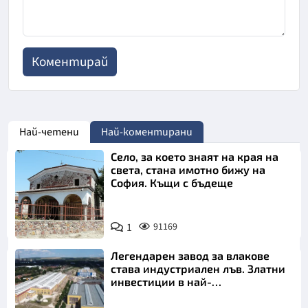
Най-четени
Най-коментирани
Село, за което знаят на края на
света, стана имотно бижу на
София. Къщи с бъдеще
1
91169
Легендарен завод за влакове
става индустриален лъв. Златни
инвестиции в най-
аристократичния ни град