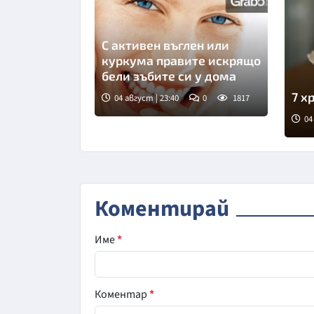
С активен въглен или
куркума правите искрящо
бели зъбите си у дома
7 х
04 август | 23:40
0
1817
04
Сни
Коментирай
Име
*
Коментар
*