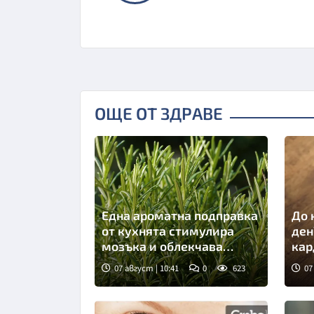
ОЩЕ ОТ ЗДРАВЕ
Една ароматна подправка
До 
от кухнята стимулира
ден
мозъка и облекчава
кар
стреса
07 август | 10:41
0
623
07
Снимка: Пиксабей
Сни