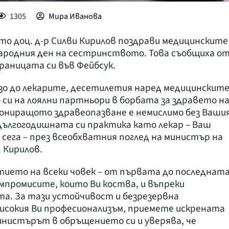
1305
Мира Иванова
о доц. д-р Силви Кирилов поздрави медицинските
народния ден на сестринството. Това съобщиха о
аницата си във Фейбсук.
лизо до лекарите, десетилетия наред медицинскит
и на лоялни партньори в борбата за здравето н
ниращото здравеопазване е немислимо без Ваши
дългогодишната си практика като лекар – Ваш
и сега – през всеобхватния поглед на министър на
 Кирилов.
тието на всеки човек – от първата до последнат
мпромисите, които Ви коства, и въпреки
. За тази устойчивост и безрезервна
високия Ви професионализъм, приемете искрената
инистърът в обръщението си и уверява, че