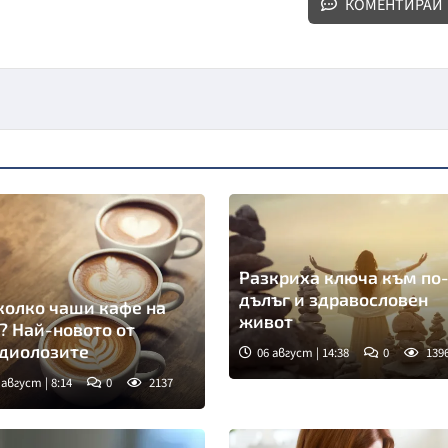
КОМЕНТИРАЙ
Разкриха ключа към по
дълъг и здравословен
колко чаши кафе на
живот
? Най-новото от
диолозите
06 август | 14:38
0
139
 август | 8:14
0
2137
мка: Пиксабей