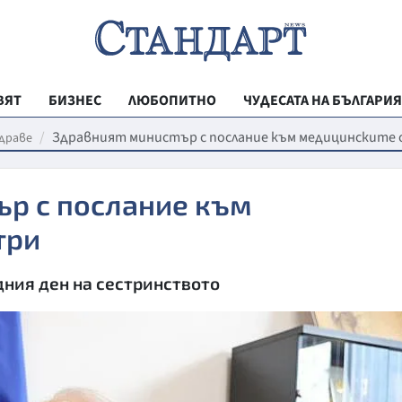
ВЯТ
БИЗНЕС
ЛЮБОПИТНО
ЧУДЕСАТА НА БЪЛГАРИЯ
РЕГИОНАЛНИ
Здравният министър с послание към медицинските 
драве
ВЕСТНИК СТА
ър с послание към
МЛАДЕЖКА АК
три
ЗДРАВЕ
ОБРАЗОВАНИ
дния ден на сестринството
МОЯТ ГРАД
ТЕХНОЛОГИИ
ДА!НА БЪЛГАР
ДА! НА БЪЛГ