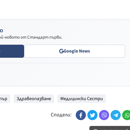
о
най-новото от Стандарт първи.
e
Google News
тър
Здравеопазване
Медицински Сестри
Сподели: