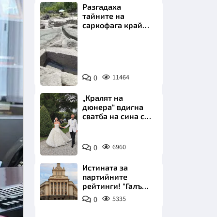
Разгадаха
тайните на
саркофага край
Перперикон
Снимка:
Bulgaria
НИЦИ
ON
0
11464
AIR
„Кралят на
дюнера“ вдигна
сватба на сина си
КРАЙНА
за 3 милиона
евро на езерото
Снимка:
Комо
0
6960
Инстаграм
Истината за
партийните
рейтинги! "Галъп"
разби митовете
0
5335