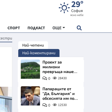
29°
София
ясно небе
СПОРТ
ПОДКАСТ
ОЩЕ
сестри
Най-четени
НДАРТ
Най-коментирани
АДЕМИЯ "ЧУДЕСАТА НА БЪЛГАРИЯ"
Проект за
милиони
превръща наше
Е
село в магнит за
0
28430
туристи
Папараците от
"Да, България" и
обсесията им по
СКАТА ХРАНА
Пеевски
0
12530
АРСКАТА ИКОНОМИКА