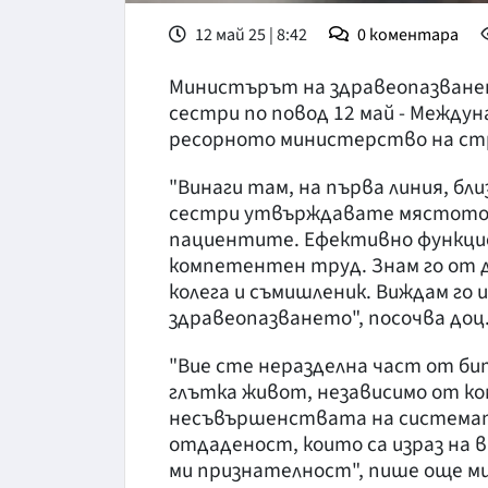
12 май 25 | 8:42
0
коментара
Министърът на здравеопазванет
сестри по повод 12 май - Между
ресорното министерство на стр
"Винаги там, на първа линия, б
сестри утвърждавате мястото с
пациентите. Ефективно функцио
компетентен труд. Знам го от 
колега и съмишленик. Виждам го 
здравеопазването", посочва доц.
"Вие сте неразделна част от би
глътка живот, независимо от ко
несъвършенствата на системата
отдаденост, които са израз на 
ми признателност", пише още м