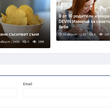
8 от 10 родители избира
DEVIN Изворна за своет
бебе
рани съсипват съня
03 август | 11:22
0
218
 август | 14:53
0
1998
мка: БГНЕС
Email