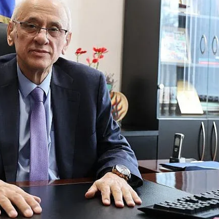
КУЛТУРА
ПРАВОСЪДИЕ
КРИМИ
КИБЕРЗАЩИТ
ВЯРА
ОБЯВИ
ВОЙНАТА В У
ВРЕМЕТО