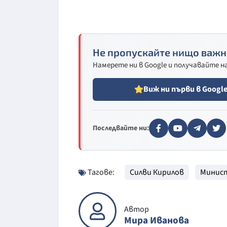
Не пропускайте нищо важн
Намерете ни в Google и получавайте 
Виж ни първи в Googl
Последвайте ни:
Тагове:
Силви Кирилов
Минис
Автор
Мира Иванова