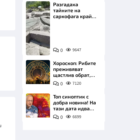
Разгадаха
тайните на
саркофага край
Перперикон
Снимка:
Bulgaria
НИЦИ
ON
0
9647
AIR
Хороскоп: Рибите
преживяват
щастлив обрат,
КРАЙНА
Телецът започва
0
7120
важна промяна
Топ синоптик с
добра новина! На
тази дата идва
захлаждането
0
6699
и