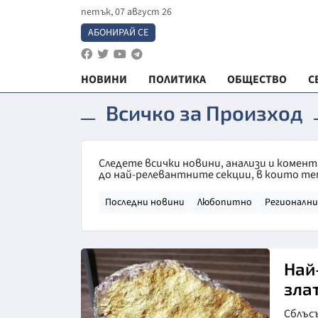
петък, 07 август 26
АБОНИРАЙ СЕ
НОВИНИ
ПОЛИТИКА
ОБЩЕСТВО
С
Всичко за Произход
Следете всички новини, анализи и комен
до най-релевантните секции, в които те
Последни новини
Любопитно
Регионални
Най
зла
Сблъсъ