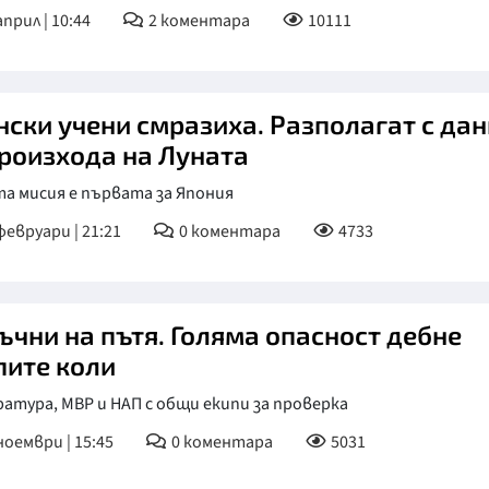
април | 10:44
2
коментара
10111
нски учени смразиха. Разполагат с да
произхода на Луната
а мисия е първата за Япония
февруари | 21:21
0
коментара
4733
ъчни на пътя. Голяма опасност дебне
пите коли
атура, МВР и НАП с общи екипи за проверка
ноември | 15:45
0
коментара
5031