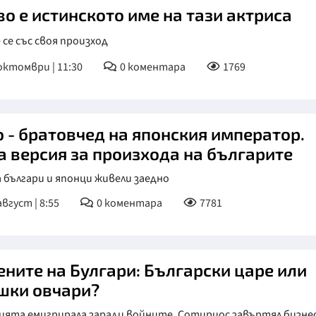
во е истинското име на тази актриса
 се със своя произход
октомври | 11:30
0
коментара
1769
о - братовчед на японския император.
а версия за произхода на българите
 българи и японци живели заедно
август | 8:55
0
коментара
7781
ените на Булгари: Български царе или
шки овчари?
ията емигрирала заради войните, Сотириос завъртял бизне