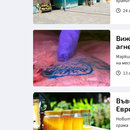
храни
24 
Виж
агн
Маркир
на ме
13 
Снимка: Нова телевизия
Във
Евр
Новите
грама