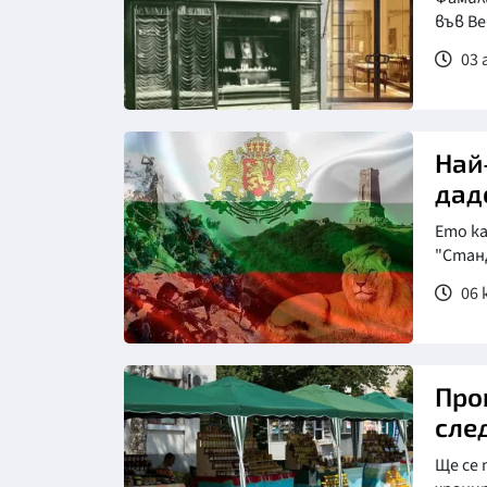
във Ве
03 
Най
дад
Ето ка
"Стан
06 
Про
сле
Ще се