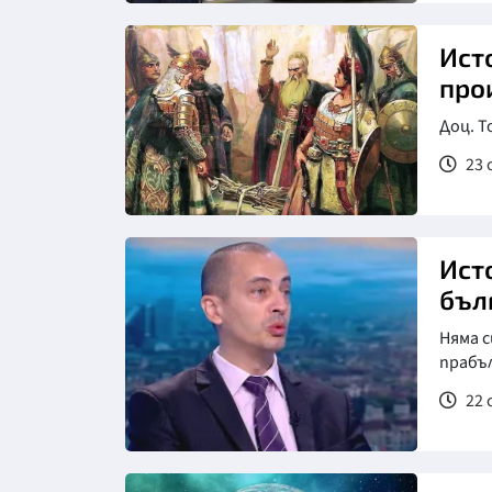
Ист
про
Доц. Т
23 
Ист
бъл
Няма с
прабъ
22 