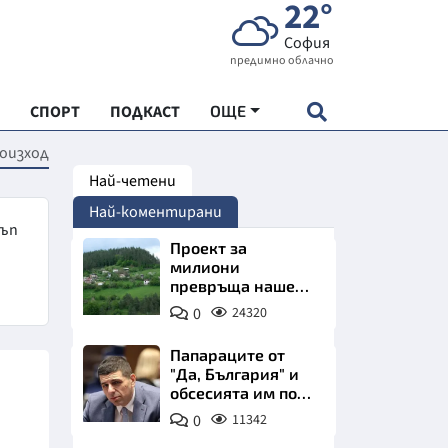
22°
София
предимно облачно
СПОРТ
ПОДКАСТ
ОЩЕ
оизход
Най-четени
НДАРТ
Най-коментирани
АДЕМИЯ "ЧУДЕСАТА НА БЪЛГАРИЯ"
тъп
Проект за
милиони
превръща наше
Е
село в магнит за
0
24320
туристи
Папараците от
"Да, България" и
обсесията им по
СКАТА ХРАНА
Пеевски
0
11342
АРСКАТА ИКОНОМИКА