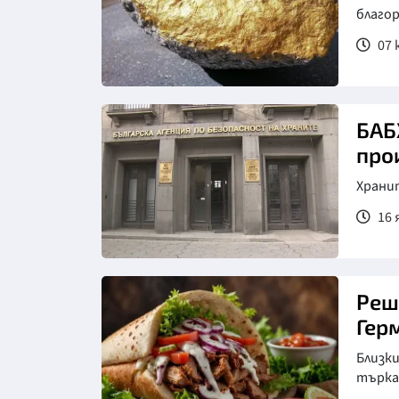
благо
07 
Снимка: Пиксабей
БАБХ
про
Храни
16 
Реш
Гер
Близк
търка