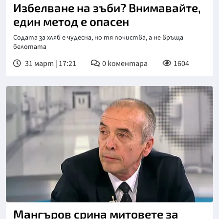
Избелване на зъби? Внимавайте,
един метод е опасен
Содата за хляб е чудесна, но тя почиства, а не връща
белотата
31 март | 17:21
0
коментара
1604
Мангъров срина митовете за