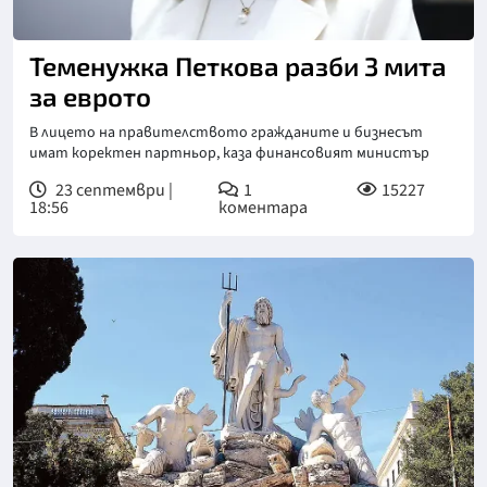
Теменужка Петкова разби 3 мита
за еврото
В лицето на правителството гражданите и бизнесът
имат коректен партньор, каза финансовият министър
23 септември |
1
15227
18:56
коментара