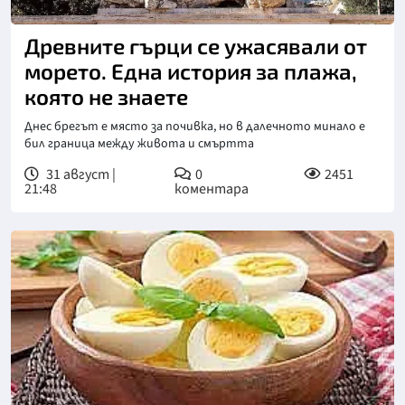
Древните гърци се ужасявали от
морето. Една история за плажа,
която не знаете
Днес брегът е място за почивка, но в далечното минало е
бил граница между живота и смъртта
31 август |
0
2451
21:48
коментара