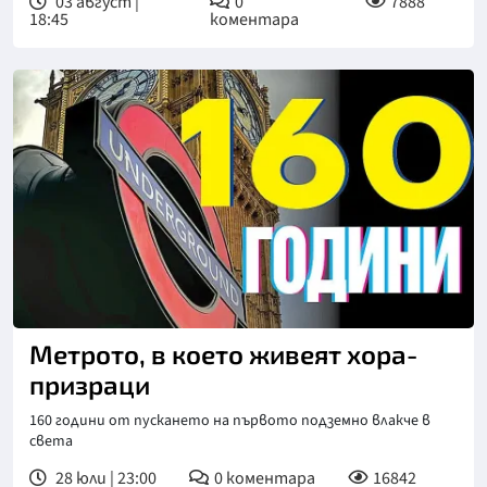
03 август |
0
7888
18:45
коментара
Метрото, в което живеят хора-
призраци
160 години от пускането на първото подземно влакче в
света
28 юли | 23:00
0
коментара
16842