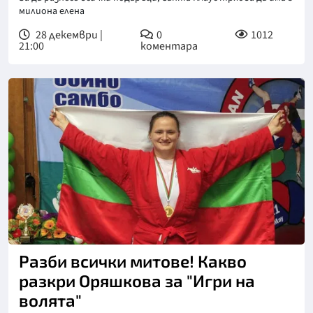
милиона елена
28 декември |
0
1012
21:00
коментара
Разби всички митове! Какво
разкри Оряшкова за "Игри на
волята"