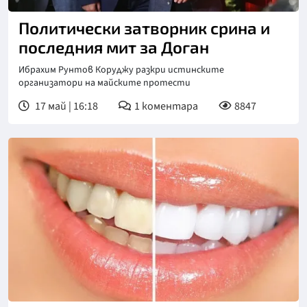
Политически затворник срина и
последния мит за Доган
Ибрахим Рунтов Коруджу разкри истинските
организатори на майските протести
17 май | 16:18
1
коментара
8847