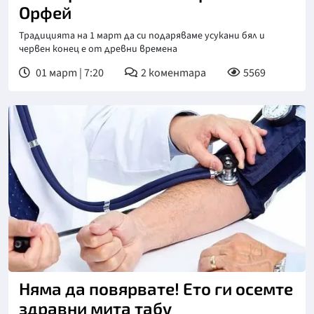
Орфей
Традицията на 1 март да си подаряваме усукани бял и
червен конец е от древни времена
01 март | 7:20
2
коментара
5569
Няма да повярвате! Ето ги осемте
здравни мита табу