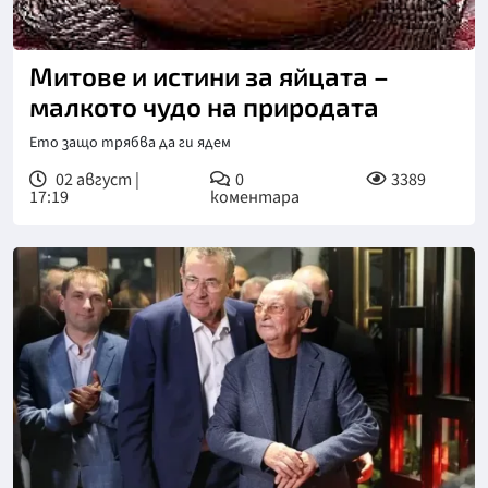
Митове и истини за яйцата –
малкото чудо на природата
Ето защо трябва да ги ядем
02 август |
0
3389
17:19
коментара