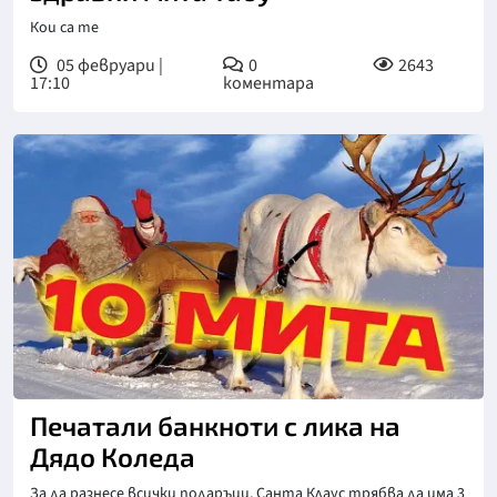
Кои са те
05 февруари |
0
2643
17:10
коментара
Печатали банкноти с лика на
Дядо Коледа
За да разнесе всички подаръци, Санта Клаус трябва да има 3