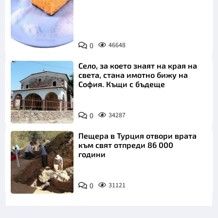
Снимка:
0
46648
Пиксабей
Село, за което знаят на края на
света, стана имотно бижу на
София. Къщи с бъдеще
0
34287
Пещера в Турция отвори врата
към свят отпреди 86 000
години
0
31121