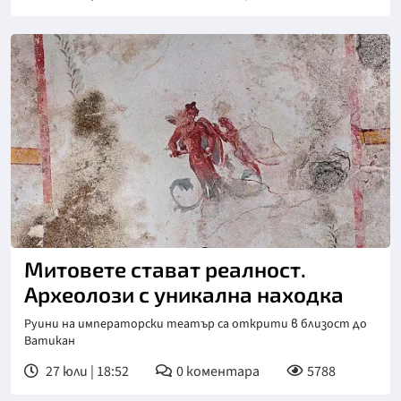
Митовете стават реалност.
Археолози с уникална находка
Руини на императорски театър са открити в близост до
Ватикан
27 юли | 18:52
0
коментара
5788