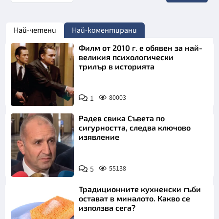
Най-четени
Най-коментирани
Филм от 2010 г. е обявен за най-
великия психологически
трилър в историята
1
80003
Радев свика Съвета по
сигурността, следва ключово
изявление
5
55138
Традиционните кухненски гъби
остават в миналото. Какво се
използва сега?