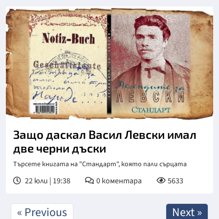
Защо даскал Васил Левски имал
две черни дъски
Търсете книгата на "Стандарт", която пали сърцата
22 юли | 19:38
0
коментара
5633
« Previous
Next »