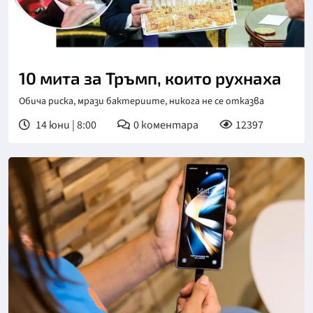
10 мита за Тръмп, които рухнаха
Обича риска, мрази бактериите, никога не се отказва
14 юни | 8:00
0
коментара
12397