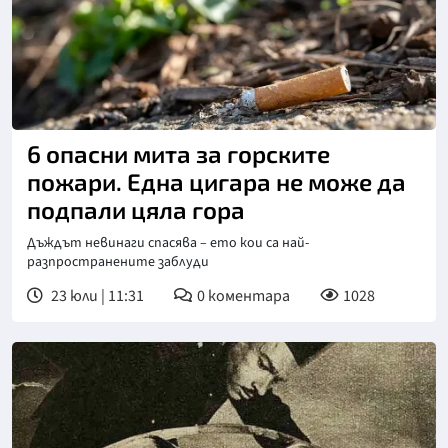
6 опасни мита за горските
пожари. Една цигара не може да
подпали цяла гора
Дъждът невинаги спасява – ето кои са най-
разпространените заблуди
23 юли | 11:31
0
коментара
1028