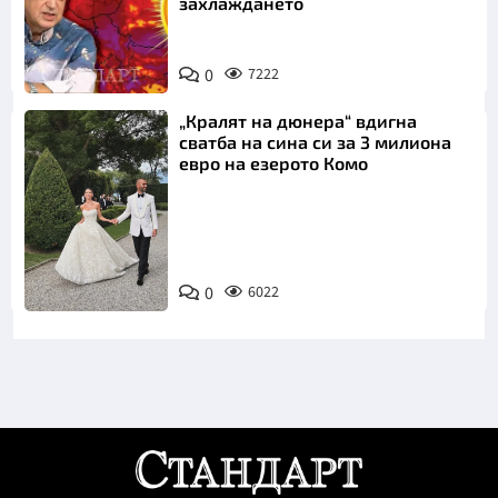
захлаждането
0
7222
„Кралят на дюнера“ вдигна
сватба на сина си за 3 милиона
евро на езерото Комо
Снимка:
0
6022
Инстаграм