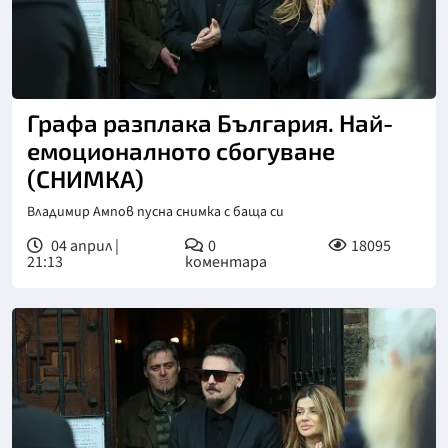
Графа разплака България. Най-
емоционалното сбогуване
(СНИМКА)
Владимир Ампов пусна снимка с баща си
04 април |
0
18095
21:13
коментара