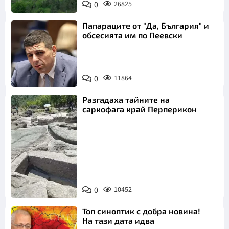
0
26825
Папараците от "Да, България" и
обсесията им по Пеевски
0
11864
Разгадаха тайните на
саркофага край Перперикон
Снимка:
Bulgaria ON
0
10452
AIR
Топ синоптик с добра новина!
На тази дата идва