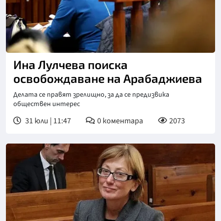
Ина Лулчева поиска
освобождаване на Арабаджиева
Делата се правят зрелищно, за да се предизвика
обществен интерес
31 юли | 11:47
0
коментара
2073