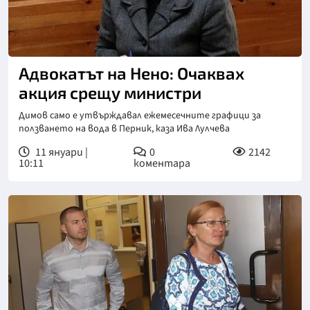
Адвокатът на Нено: Очаквах
акция срещу министри
Димов само е утвърждавал ежемесечните графици за
ползването на вода в Перник, каза Ива Лулчева
11 януари |
0
2142
10:11
коментара