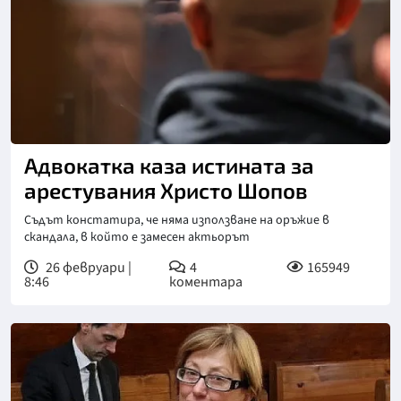
Снимка: БТА
Адвокатка каза истината за
арестувания Христо Шопов
Съдът констатира, че няма използване на оръжие в
скандала, в който е замесен актьорът
26 февруари |
4
165949
8:46
коментара