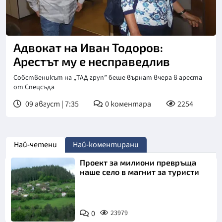
Адвокат на Иван Тодоров:
Арестът му е несправедлив
Собственикът на „ТАД груп” беше върнат вчера в ареста
от Спецсъда
09 август | 7:35
0
коментара
2254
Най-четени
Най-коментирани
Проект за милиони превръща
наше село в магнит за туристи
0
23979