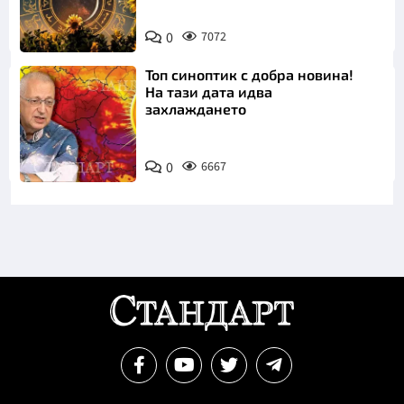
0
7072
Топ синоптик с добра новина!
На тази дата идва
захлаждането
0
6667