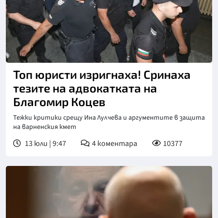
Снимка: БТА, архив
Топ юристи изригнаха! Сринаха
тезите на адвокатката на
Благомир Коцев
Тежки критики срещу Ина Лулчева и аргументите в защита
на варненския кмет
13 юли | 9:47
4
коментара
10377