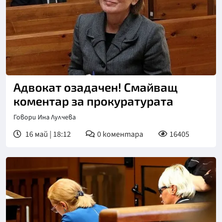
Адвокат озадачен! Смайващ
коментар за прокуратурата
Говори Ина Лулчева
16 май | 18:12
0
коментара
16405