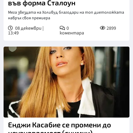
във форма Сталоун
Мега звездата на Холивуд благодари на топ диетоложката
навръх своя премиера
08 декември |
0
2899
13:49
коментара
Енджи Касабие се промени до
неузнаваемост (снимки)