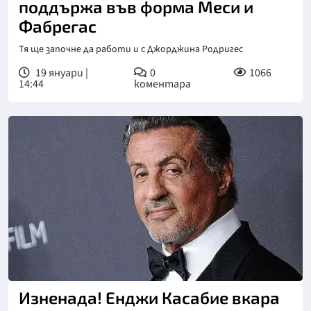
поддържа във форма Меси и
Фабрегас
Тя ще започне да работи и с Джорджина Родригес
19 януари |
0
1066
14:44
коментара
Изненада! Енджи Касабие вкара