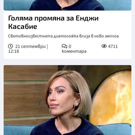
Голяма промяна за Енджи
Касабие
Световноизвестната диетоложка влиза в ново амплоа
21 септември |
0
4711
12:18
коментара