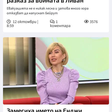
разказ за войната в Ливан
Евакуацията не е никак лесна и затова много хора
отказват да напуснат Бейрут
12 октомври |
1
3576
8:59
коментара
Снимка: Нова телевизия
Замесиха името на Енджи