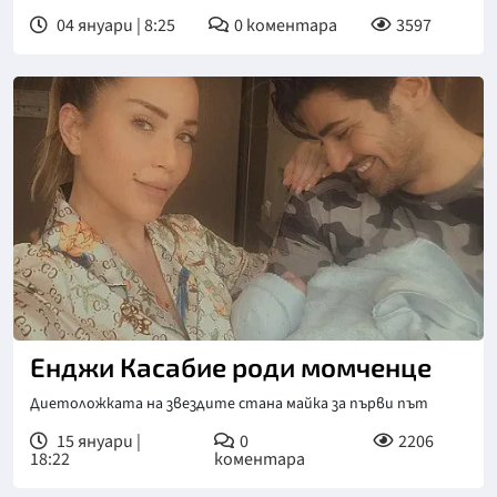
04 януари | 8:25
0
коментара
3597
Енджи Касабие роди момченце
Диетоложката на звездите стана майка за първи път
15 януари |
0
2206
18:22
коментара