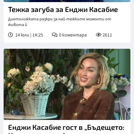
Тежка загуба за Енджи Касабие
Диетоложката разкри за най-тежките моменти от
живота й
14 юли | 14:25
0
коментара
2611
Енджи Касабие гост в „Бъдещето: