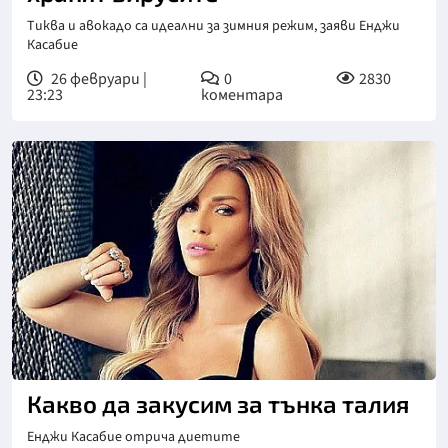
Тиква и авокадо са идеални за зимния режим, заяви Енджи
Касабие
26 февруари |
0
2830
23:23
коментара
Какво да закусим за тънка талия
Енджи Касабие отрича диетите