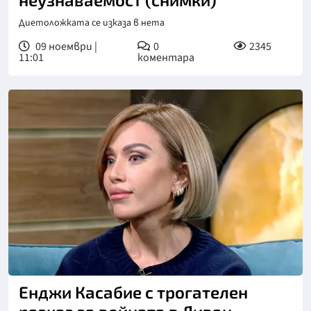
Диетоложката се изказа в нета
09 ноември |
0
2345
11:01
коментара
Снимка: бТВ
Енджи Касабие с трогателен