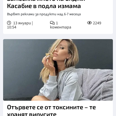
Касабие в подла измама
Вървят реклами за продукти над 6-7 месеца
13 януари |
1
2249
10:54
коментара
Отървете се от токсините – те
хранят вирусите