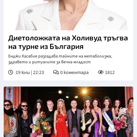
Диетоложката на Холивуд тръгва
на турне из България
Енджи Касабие разгадава тайните на метаболизма,
здравето и ритуалите за вечна младост
19 юли | 22:23
0
коментара
1812