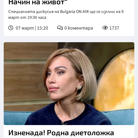
Начин на живот“
Специалната дискусия на Bulgaria ON AIR ще се излъчи на 9
март от 19:30 часа
07 март | 15:20
0
коментара
1737
Снимка: bTV
Изненада! Родна диетоложка