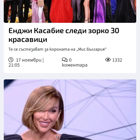
Енджи Касабие следи зорко 30
красавици
Те се състезават за короната на „Мис България“
17 ноември |
0
1332
21:05
коментара