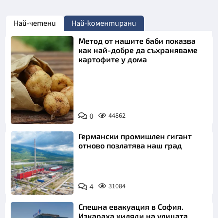
Най-четени
Най-коментирани
Метод от нашите баби показва
как най-добре да съхраняваме
картофите у дома
Снимка:
0
44862
Пиксабей
Германски промишлен гигант
отново позлатява наш град
4
31084
Спешна евакуация в София.
Изкараха хиляди на улицата