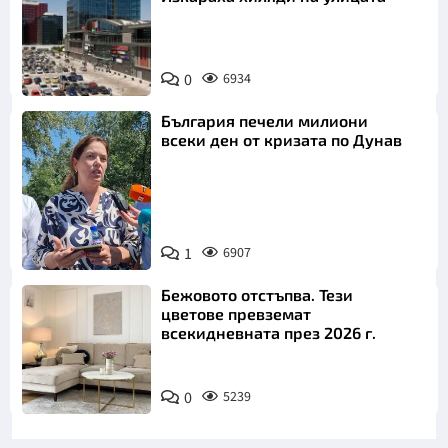
0
6934
България печели милиони
всеки ден от кризата по Дунав
1
6907
Снимка: БТА
Бежовото отстъпва. Тези
цветове превземат
всекидневната през 2026 г.
0
5239