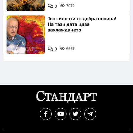
0
7072
Топ синоптик с добра новина!
На тази дата идва
захлаждането
0
6667