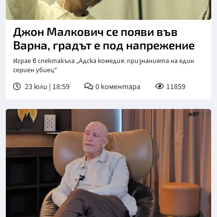
Джон Малкович се появи във
Варна, градът е под напрежение
Играе в спектакъла „Адска комедия: признанията на един
сериен убиец“
23 юли | 18:59
0
коментара
11859