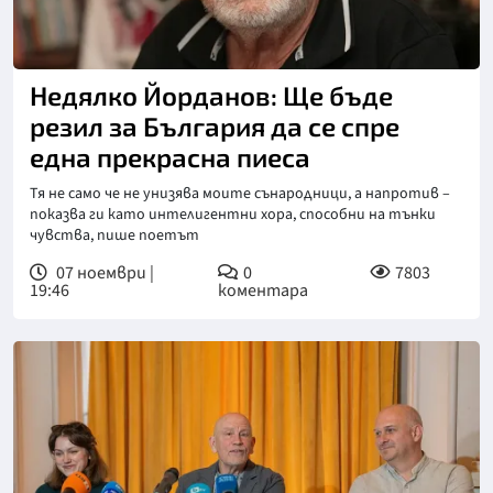
Недялко Йорданов: Ще бъде
резил за България да се спре
една прекрасна пиеса
Тя не само че не унизява моите сънародници, а напротив –
показва ги като интелигентни хора, способни на тънки
чувства, пише поетът
07 ноември |
0
7803
19:46
коментара