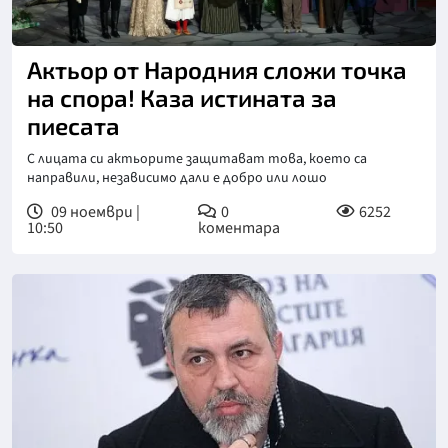
Актьор от Народния сложи точка
на спора! Каза истината за
пиесата
С лицата си актьорите защитават това, което са
направили, независимо дали е добро или лошо
09 ноември |
0
6252
10:50
коментара