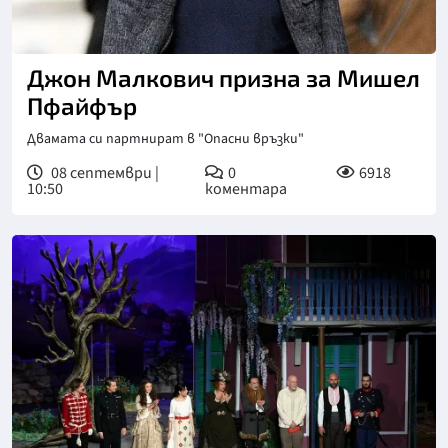
Джон Малкович призна за Мишел
Пфайфър
Двамата си партнират в "Опасни връзки"
08 септември |
0
6918
10:50
коментара