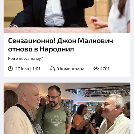
Сензационно! Джон Малкович
отново в Народния
Коя е пиесата му?
27 юли | 1:01
0
коментара
4701