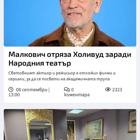
Малкович отряза Холивуд заради
Народния театър
Световният актьор и режисьор е отложил филми и
сериали, за да се посвети на академичната трупа
08 септември |
0
2323
13:00
коментара