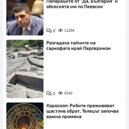
Папараците от "Да, България" и
обсесията им по Пеевски
0
11294
Разгадаха тайните на
саркофага край Перперикон
Снимка:
Bulgaria ON
0
9540
AIR
Хороскоп: Рибите преживяват
щастлив обрат, Телецът започва
важна промяна