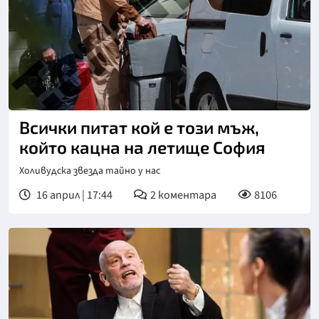
Снимка: Телеграф
Всички питат кой е този мъж,
който кацна на летище София
Холивудска звезда тайно у нас
16 април | 17:44
2
коментара
8106