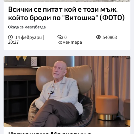
Всички се питат кой е този мъж,
който броди по "Витошка" (ФОТО)
Оказа се мегазвезда
14 февруари |
0
540803
20:27
коментара