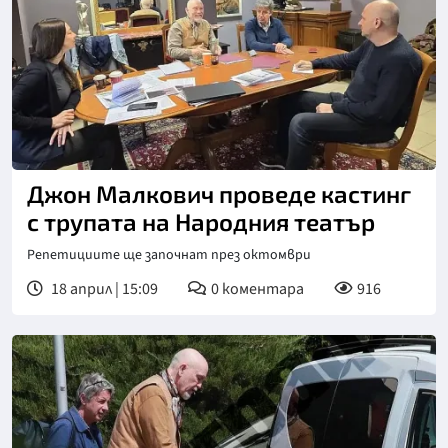
Снимка: БНТ
Джон Малкович проведе кастинг
с трупата на Народния театър
Репетициите ще започнат през октомври
18 април | 15:09
0
коментара
916