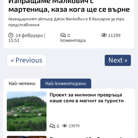
Изпращаме Малкович с
мартеница, каза кога ще се върне
Легендарният актьор Джон Малкович е в България за три
представления
14 февруари |
0
11299
15:51
коментара
« Previous
Next »
Най-четени
Най-коментирани
Проект за милиони превръща
наше село в магнит за туристи
0
23979