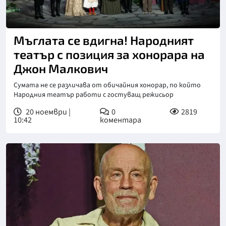
Снимка: БТА
Мъглата се вдигна! Народният
театър с позиция за хонорара на
Джон Малкович
Сумата не се различава от обичайния хонорар, по който
Народния театър работи с гостуващ режисьор
20 ноември |
0
2819
10:42
коментара