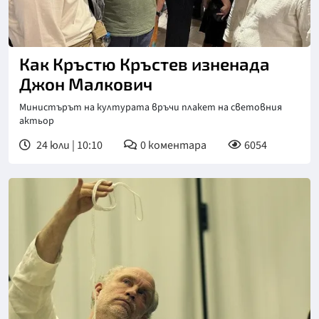
Как Кръстю Кръстев изненада
Джон Малкович
Министърът на културата връчи плакет на световния
актьор
24 юли | 10:10
0
коментара
6054