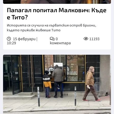
Папагал попитал Малкович: Къде
е Тито?
Историята се случила на хърватския остров Бриони,
където приживе живееше Тито
15 февруари |
0
11193
10:29
коментара