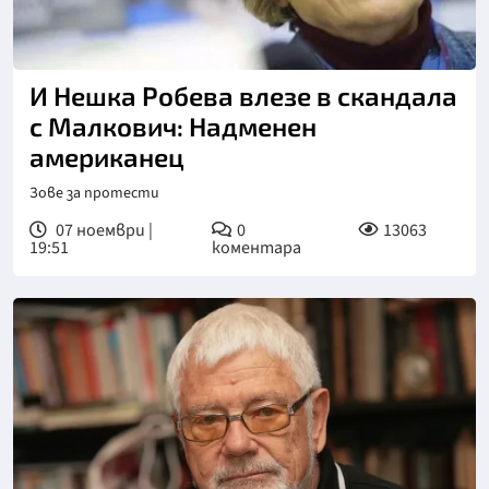
И Нешка Робева влезе в скандала
с Малкович: Надменен
американец
Зове за протести
07 ноември |
0
13063
19:51
коментара