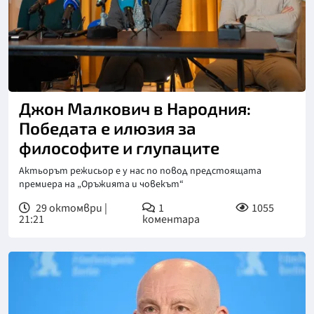
Снимка: Стефан Здравески
Джон Малкович в Народния:
Победата е илюзия за
философите и глупаците
Актьорът режисьор е у нас по повод предстоящата
премиера на „Оръжията и човекът“
29 октомври |
1
1055
21:21
коментара