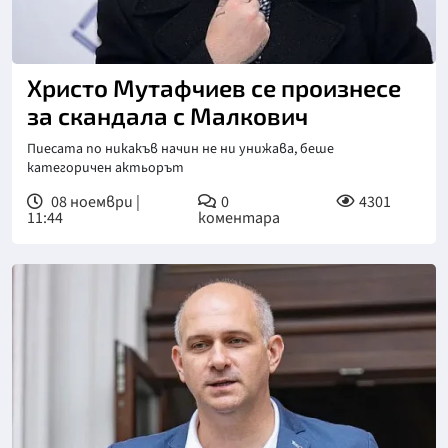
Христо Мутафчиев се произнесе
за скандала с Малкович
Пиесата по никакъв начин не ни унижава, беше
категоричен актьорът
08 ноември |
0
4301
11:44
коментара