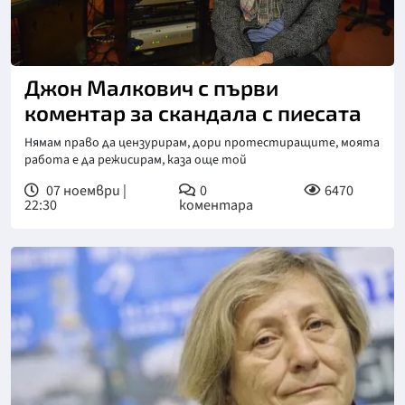
Джон Малкович с първи
коментар за скандала с пиесата
Нямам право да цензурирам, дори протестиращите, моята
работа е да режисирам, каза още той
07 ноември |
0
6470
22:30
коментара