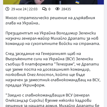
29 ное 24 | 22:03
0
28435
Много стратегическо решение на държавния
глава на Украйна..
Президентът на Украйна Володимир Зеленски
назначи генерал-майор Михайло Драпати за нов
командир на сухопътните войски на страната.
След заседание на Генералният щаб на
Въоръжените сили на Украйна (ВСУ) Зеленски
съобщи в платформата "Телеграм", че Драпати
ще заеме поста на досегашният командир,
полковник Олег Апостол, който ще бъде
назначен за заместник-главнокомандващ на ВСУ,
предаде Укринформ.
"Заедно с главнокомандващия ВСУ (генерал
Олександър Сирски) взехме няколко кадрови
решения за нашата армия. Михайло Драпати бе