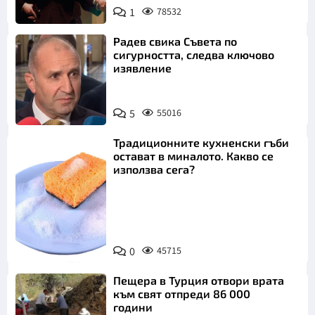
1
78532
Радев свика Съвета по
сигурността, следва ключово
изявление
5
55016
Традиционните кухненски гъби
остават в миналото. Какво се
използва сега?
Снимка:
0
45715
Пиксабей
Пещера в Турция отвори врата
към свят отпреди 86 000
години