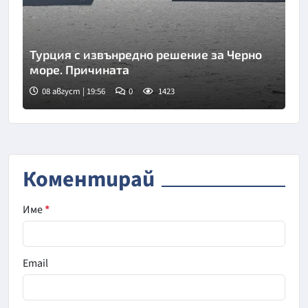
Турция с извънредно решение за Черно
море. Причината
08 август | 19:56
0
1423
Коментирай
Име
*
Email