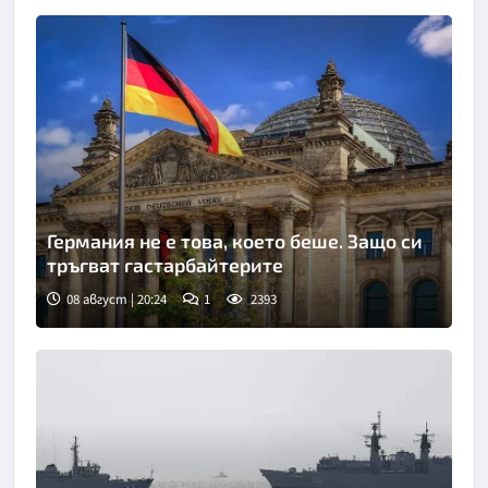
Германия не е това, което беше. Защо си
тръгват гастарбайтерите
08 август | 20:24
1
2393