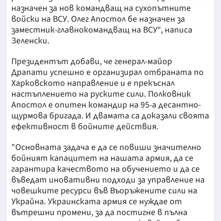
назначен за нов командващ на сухопътните
войски на ВСУ. Олег Апостол бе назначен за
заместник-главнокомандващ на ВСУ“, написа
Зеленски.
Президентът добави, че генерал-майор
Драпати успешно е организирал отбраната по
Харковското направление и е прекъснал
настъплението на руските сили. Полковник
Апостол е опитен командир на 95-а десантно-
щурмова бригада. И двамата са доказали своята
ефективност в бойните действия.
"Основната задача е да се повиши значително
бойният капацитет на нашата армия, да се
гарантира качеството на обучението и да се
въведат иновативни подходи за управление на
човешките ресурси във Въоръжените сили на
Украйна. Украинската армия се нуждае от
вътрешни промени, за да постигне в пълна