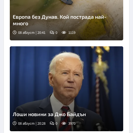
Европа без Дунав. Кой пострада най-
много
08 август | 20:41
0
1119
Лоши новини за Джо Байдън
08 август | 20:28
0
3970