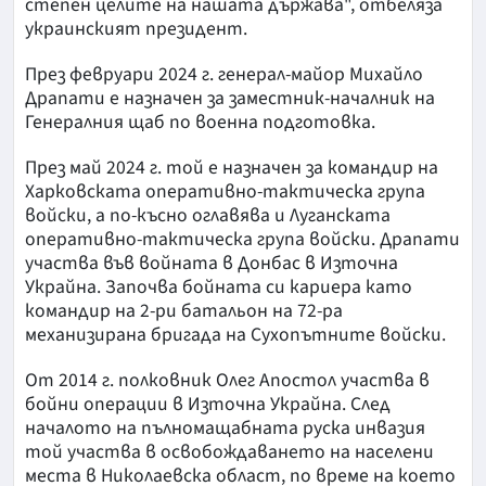
степен целите на нашата държава", отбеляза
украинският президент.
През февруари 2024 г. генерал-майор Михайло
Драпати е назначен за заместник-началник на
Генералния щаб по военна подготовка.
През май 2024 г. той е назначен за командир на
Харковската оперативно-тактическа група
войски, а по-късно оглавява и Луганската
оперативно-тактическа група войски. Драпати
участва във войната в Донбас в Източна
Украйна. Започва бойната си кариера като
командир на 2-ри батальон на 72-ра
механизирана бригада на Сухопътните войски.
От 2014 г. полковник Олег Апостол участва в
бойни операции в Източна Украйна. След
началото на пълномащабната руска инвазия
той участва в освобождаването на населени
места в Николаевска област, по време на което