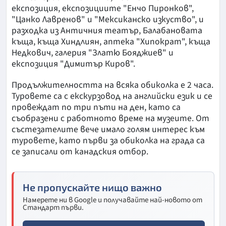
експозиция, експозициите "Енчо Пиронков",
"Цанко Лавренов" и "Мексиканско изкуство", и
разходка из Античния театър, Балабановата
къща, къща Хиндлиян, аптека "Хипократ", къща
Недкович, галерия "Златю Бояджиев" и
експозиция "Димитър Киров".
Продължителността на всяка обиколка е 2 часа.
Туровете са с екскурзовод на английски език и се
провеждат по три пъти на ден, като са
съобразени с работното време на музеите. От
състезателите вече имало голям интерес към
туровете, като първи за обиколка на града са
се записали от канадския отбор.
Не пропускайте нищо важно
Намерете ни в Google и получавайте най-новото от
Стандарт първи.