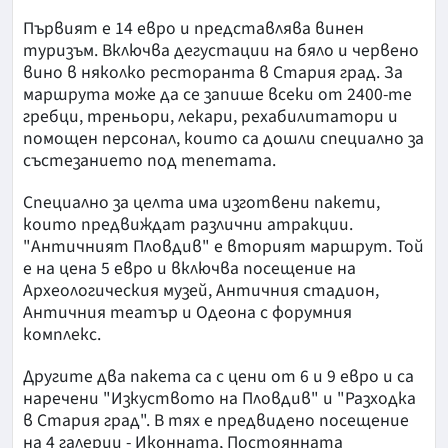
Първият е 14 евро и представлява винен
туризъм. Включва дегустации на бяло и червено
вино в няколко ресторанта в Стария град. За
маршрута може да се запише всеки от 2400-те
гребци, треньори, лекари, рехабилитатори и
помощен персонал, които са дошли специално за
състезанието под тепетата.
Специално за целта има изготвени пакети,
които предвиждат различни атракции.
"Античният Пловдив" е вторият маршрут. Той
е на цена 5 евро и включва посещение на
Археологическия музей, Античния стадион,
Античния театър и Одеона с форумния
комплекс.
Другите два пакета са с цени от 6 и 9 евро и са
наречени "Изкуството на Пловдив" и "Разходка
в Стария град". В тях е предвидено посещение
на 4 галерии - Иконната, Постоянната