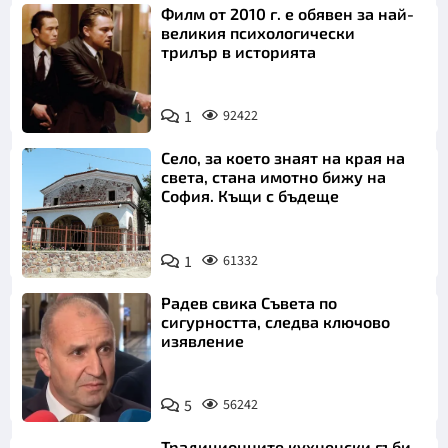
Филм от 2010 г. е обявен за най-
великия психологически
трилър в историята
1
92422
Село, за което знаят на края на
света, стана имотно бижу на
София. Къщи с бъдеще
1
61332
Радев свика Съвета по
сигурността, следва ключово
изявление
5
56242
Традиционните кухненски гъби