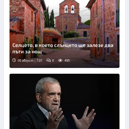
Селцето, в което слънцето ще залезе два
пъти за нощ
09 август | 7:07
0
495