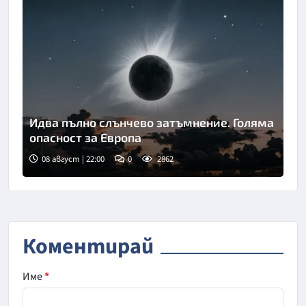
Идва пълно слънчево затъмнение. Голяма
опасност за Европа
08 август | 22:00
0
2862
Коментирай
Име
*