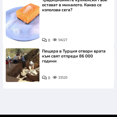
остават в миналото. Какво се
използва сега?
Снимка:
0
54227
Пиксабей
Пещера в Турция отвори врата
към свят отпреди 86 000
години
0
33520