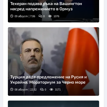
Техеран подава ръка на Вашингтон
насред напрежението в Ормуз
09 август | 7:06
0
1076
Турция даде предложение на Русия и
Украйна. Мораториум за Черно море
08 август | 22:32
0
3171