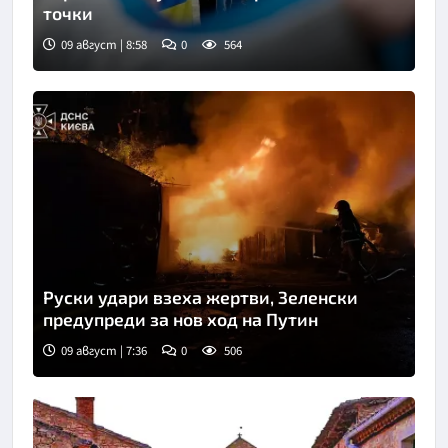
точки
09 август | 8:58
0
564
Снимка: Укринформ
Руски удари взеха жертви, Зеленски
предупреди за нов ход на Путин
09 август | 7:36
0
506