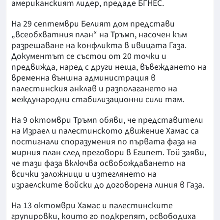
американският лидер, предаде БГНЕС.
На 29 септември Белият дом представи
„всеобхватния план“ на Тръмп, насочен към
разрешаване на конфликта в ивицата Газа.
Документът се състои от 20 точки и
предвижда, наред с други неща, въвеждането на
временна външна администрация в
палестинския анклав и разполагането на
международни стабилизационни сили там.
На 9 октомври Тръмп обяви, че представители
на Израел и палестинското движение Хамас са
постигнали споразумения по първата фаза на
мирния план след преговори в Египет. Той заяви,
че тази фаза включва освобождаването на
всички заложници и изтеглянето на
израелските войски до договорена линия в Газа.
На 13 октомври Хамас и палестинските
групировки, които го подкрепят, освободиха