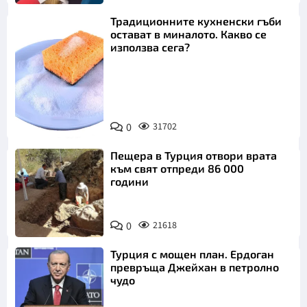
Традиционните кухненски гъби
остават в миналото. Какво се
използва сега?
Снимка:
0
31702
Пиксабей
Пещера в Турция отвори врата
към свят отпреди 86 000
години
0
21618
Турция с мощен план. Ердоган
превръща Джейхан в петролно
чудо