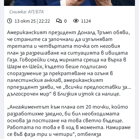
Снимка: АП/БТА
13 окт 25 | 22:22
0
1124
Американският президент Доналд Тръмп обяви,
че страните са започнали да изпълняват
третата и четвъртата точка от неговия
план за разрешаване на ситуацията в ивицата
Газа. Говорейки след мирната среща на върха в
Шарм ел-Шейх, където беше подписано
споразумение за прекратяване на огъня в
палестинския анклав, американският
прпезидент заяви, че „всички предпоставки за...
дългосрочен мир“ в Близкия изток са налице.
„Ангажиментът към плана от 20 точки, който
разработихме заедно, би бил необходимата
основа за постигане на това светло бъдеще.
Работата по това е в ход в момента. Намираме
се във фаза три и четири“, отбеляза