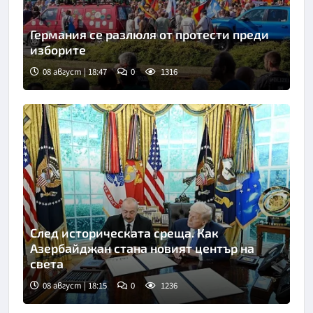
Германия се разлюля от протести преди
изборите
08 август | 18:47
0
1316
След историческата среща. Как
Азербайджан стана новият център на
света
08 август | 18:15
0
1236