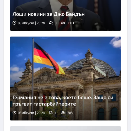
Лоши новини за Джо Байдън
08 август | 20:28
0
1311
Германия не е това, което беше. Защо си
тръгват гастарбайтерите
08 август | 20:24
1
708